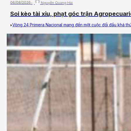
06/08/2026
Nguyễn Quang Hải
Soi kèo tài xỉu, phạt góc trận Agropecua
Vòng 24 Primera Nacional mang đến một cuộc đối đầu khá thú v