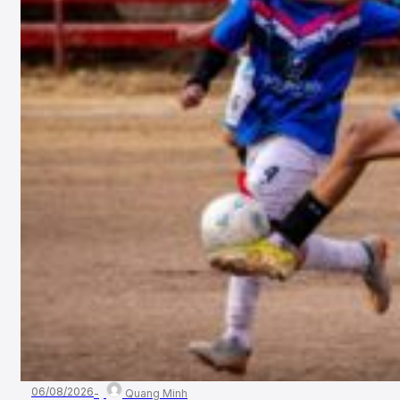
06/08/2026
Quang Minh