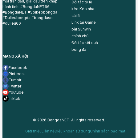
mọi trận đấu, giải đấu trên khắp
Đối tác tỷ lệ
hành tinh. #BongdaNET66
kèo
Kèo nhà
#BongdaNET #Soikeobongda
cái 5
#Dulieubongda #bongdaso
Link tải Game
#dulieu66
bài
Sunwin
chính chủ
Đối tác
kết quả
bóng đá
MẠNG XÃ HỘI
Facebook
Pinterest
Tumblr
Twitter
Youtube
Tiktok
© 2026 BongdaNET. All rights reserved.
Giới thiệu
Liên hệ
Điều khoản sử dụng
Chính sách bảo mật