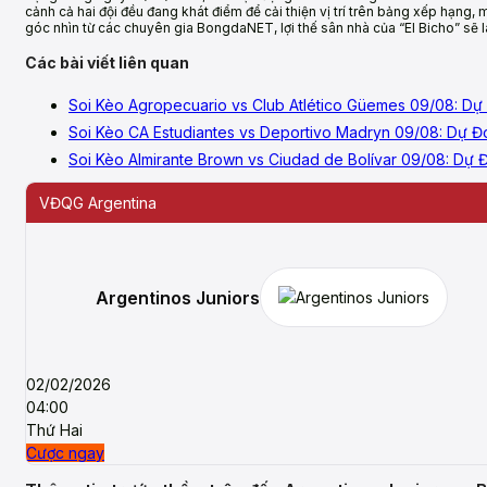
cảnh cả hai đội đều đang khát điểm để cải thiện vị trí trên bảng xếp hạn
góc nhìn từ các chuyên gia BongdaNET, lợi thế sân nhà của “El Bicho” sẽ là
Các bài viết liên quan
Soi Kèo Agropecuario vs Club Atlético Güemes 09/08: Dự
Soi Kèo CA Estudiantes vs Deportivo Madryn 09/08: Dự Đ
Soi Kèo Almirante Brown vs Ciudad de Bolívar 09/08: Dự 
VĐQG Argentina
Argentinos Juniors
02/02/2026
04:00
Thứ Hai
Cược ngay