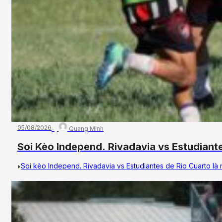
05/08/2026
Quang Minh
Soi Kèo Independ. Rivadavia vs Estudiant
VĐQG Argentina
Soi kèo Independ. Rivadavia vs Estudiantes de Rio Cuarto là n