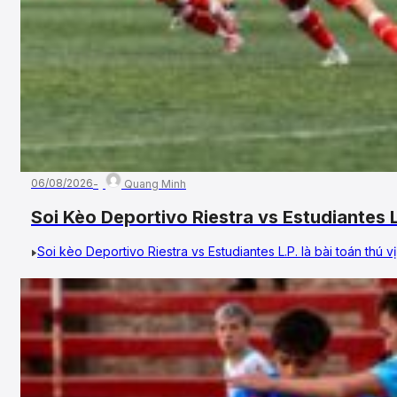
06/08/2026
Quang Minh
Soi Kèo Deportivo Riestra vs Estudiantes
Soi kèo Deportivo Riestra vs Estudiantes L.P. là bài toán thú 