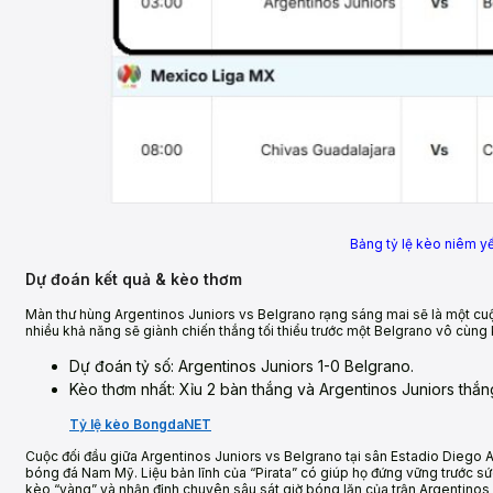
Bảng tỷ lệ kèo niêm yế
Dự đoán kết quả & kèo thơm
Màn thư hùng Argentinos Juniors vs Belgrano rạng sáng mai sẽ là một cuộc đ
nhiều khả năng sẽ giành chiến thắng tối thiểu trước một Belgrano vô cùng 
Dự đoán tỷ số: Argentinos Juniors 1-0 Belgrano.
Kèo thơm nhất: Xỉu 2 bàn thắng và Argentinos Juniors thắ
Tỷ lệ kèo BongdaNET
Cuộc đối đầu giữa Argentinos Juniors vs Belgrano tại sân Estadio Diego
bóng đá Nam Mỹ. Liệu bản lĩnh của “Pirata” có giúp họ đứng vững trước
kèo “vàng” và nhận định chuyên sâu sát giờ bóng lăn của trận Argentinos