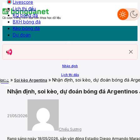
Livescore
Lịch thi đấu
KQ bóng đá
Dự đoán
BXH bóng đá
Nhận định
Livescore
Lịch thi đấu
KQ Bóng đá
BXH
Kèo bóng đá
Kèo bóng đá
Dự đoán
Trang chủ
ASEAN Cup 26
Nhận định
Lịch thi đấu
»
»
Nhận định, soi kèo, dự đoán bóng đá Arg
Home
Soi kèo Argentina
More
Nhận định, soi kèo, dự đoán bóng đá Argentino
21/05/2026
Chiểu Sương
Rạng sáng ngày 18/05/2026, sân vận động Estadio Diego Armando Maradona