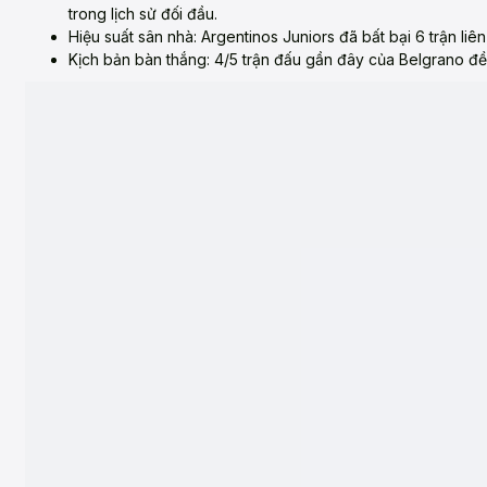
trong lịch sử đối đầu.
Hiệu suất sân nhà: Argentinos Juniors đã bất bại 6 trận l
Kịch bản bàn thắng: 4/5 trận đấu gần đây của Belgrano đều 