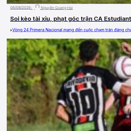
06/08/2026
Nguyễn Quang Hải
Soi kèo tài xỉu, phạt góc trận CA Estudi
Vòng 24 Primera Nacional mang đến cuộc chạm trán đáng chú 