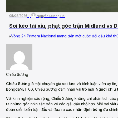
05/08/2026
Nguyễn Quang Hải
Soi kèo tài xỉu, phạt góc trận Midland vs
Vòng 24 Primera Nacional mang đến một cuộc đối đầu khá thú 
Chiểu Sương
Chiểu Sương
là một chuyên gia
soi kèo
và bình luận viên uy tí
BongdaNET 66, Chiểu Sương đảm nhận vai trò mới:
Người chịu 
Với kinh nghiệm sâu rộng, Chiểu Sương không chỉ phân tích các
ra những góc nhìn sắc bén về các giải đấu nhỏ hơn. Mỗi bài viế
đoán diễn biến trận đấu và đưa ra các
nhận định bóng đá
chính