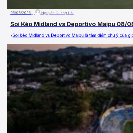
05/08/2026
Nguyễn Quang Hải
Soi Kèo Midland vs Deportivo Maipu 08/0
Soi kèo Midland vs Deportivo Maipu là tâm điểm chú ý của giớ