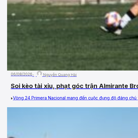
06/08/2026
Nguyễn Quang Hải
Soi kèo tài xỉu, phạt góc trận Almirante 
Vòng 24 Primera Nacional mang đến cuộc đụng độ đáng chú ý 