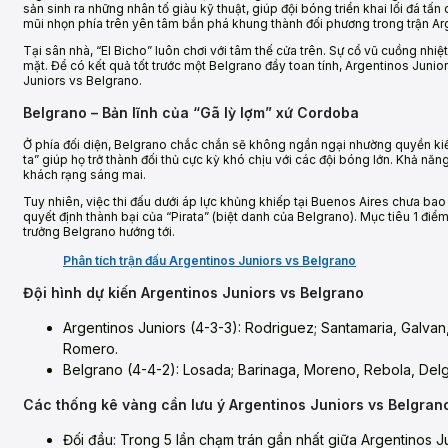
sản sinh ra những nhân tố giàu kỹ thuật, giúp đội bóng triển khai lối đá tấ
mũi nhọn phía trên yên tâm bắn phá khung thành đối phương trong trận Ar
Tại sân nhà, “El Bicho” luôn chơi với tâm thế cửa trên. Sự cổ vũ cuồng nhiệt 
mặt. Để có kết quả tốt trước một Belgrano đầy toan tính, Argentinos Junior
Juniors vs Belgrano.
Belgrano – Bản lĩnh của “Gã lỳ lợm” xứ Cordoba
Ở phía đối diện, Belgrano chắc chắn sẽ không ngần ngại nhường quyền kiể
ta” giúp họ trở thành đối thủ cực kỳ khó chịu với các đội bóng lớn. Khả nă
khách rạng sáng mai.
Tuy nhiên, việc thi đấu dưới áp lực khủng khiếp tại Buenos Aires chưa ba
quyết định thành bại của “Pirata” (biệt danh của Belgrano). Mục tiêu 1 điể
trưởng Belgrano hướng tới.
Phân tích trận đấu Argentinos Juniors vs Belgrano
Đội hình dự kiến Argentinos Juniors vs Belgrano
Argentinos Juniors (4-3-3):
Rodriguez; Santamaria, Galvan
Romero.
Belgrano (4-4-2): Losada; Barinaga, Moreno, Rebola, Delg
Các thống kê vàng cần lưu ý Argentinos Juniors vs Belgran
Đối đầu:
Trong 5 lần chạm trán gần nhất giữa Argentinos Ju