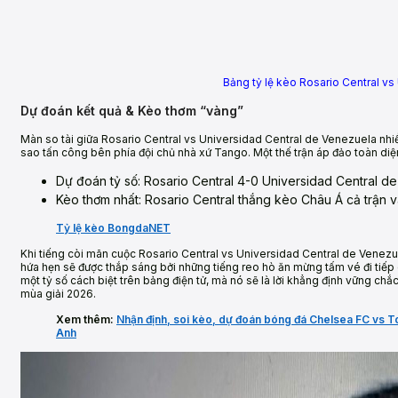
Bảng tỷ lệ kèo Rosario Central v
Dự đoán kết quả & Kèo thơm “vàng”
Màn so tài giữa Rosario Central vs Universidad Central de Venezuela nhi
sao tấn công bên phía đội chủ nhà xứ Tango. Một thế trận áp đảo toàn di
Dự đoán tỷ số: Rosario Central 4-0 Universidad Central d
Kèo thơm nhất: Rosario Central thắng kèo Châu Á cả trận và
Tỷ lệ kèo BongdaNET
Khi tiếng còi mãn cuộc Rosario Central vs Universidad Central de Venezu
hứa hẹn sẽ được thắp sáng bởi những tiếng reo hò ăn mừng tấm vé đi tiếp
một tỷ số cách biệt trên bảng điện tử, mà nó sẽ là lời khẳng định vững chắ
mùa giải 2026.
Xem thêm:
Nhận định, soi kèo, dự đoán bóng đá Chelsea FC vs 
Anh