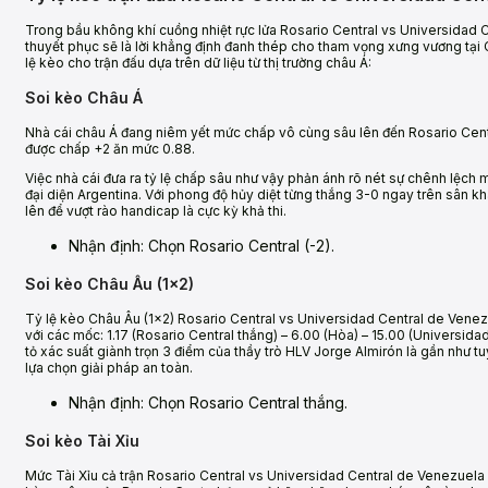
Trong bầu không khí cuồng nhiệt rực lửa Rosario Central vs Universidad C
thuyết phục sẽ là lời khẳng định đanh thép cho tham vọng xưng vương tại
lệ kèo cho trận đấu dựa trên dữ liệu từ thị trường châu Á:
Soi kèo Châu Á
Nhà cái châu Á đang niêm yết mức chấp vô cùng sâu lên đến Rosario Centr
được chấp +2 ăn mức 0.88.
Việc nhà cái đưa ra tỷ lệ chấp sâu như vậy phản ánh rõ nét sự chênh lệch
đại diện Argentina. Với phong độ hủy diệt từng thắng 3-0 ngay trên sân khác
lên để vượt rào handicap là cực kỳ khả thi.
Nhận định: Chọn Rosario Central (-2).
Soi kèo Châu Âu (1×2)
Tỷ lệ kèo Châu Âu (1×2) Rosario Central vs Universidad Central de Venezu
với các mốc: 1.17 (Rosario Central thắng) – 6.00 (Hòa) – 15.00 (Universid
tỏ xác suất giành trọn 3 điểm của thầy trò HLV Jorge Almirón là gần như 
lựa chọn giải pháp an toàn.
Nhận định: Chọn Rosario Central thắng.
Soi kèo Tài Xỉu
Mức Tài Xỉu cả trận Rosario Central vs Universidad Central de Venezuela đ