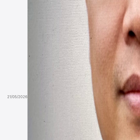
21/05/2026