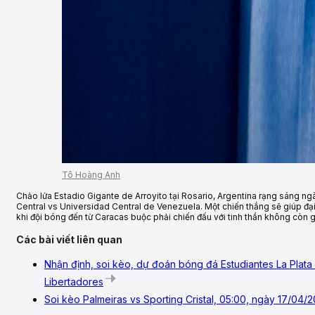
Tô Hoàng Anh
Chảo lửa Estadio Gigante de Arroyito tại Rosario, Argentina rạng sáng ngà
Central vs Universidad Central de Venezuela. Một chiến thắng sẽ giúp đạ
khi đội bóng đến từ Caracas buộc phải chiến đấu với tinh thần không còn 
Các bài viết liên quan
Nhận định, soi kèo, dự đoán bóng đá Estudiantes La Plat
Libertadores
Soi kèo Palmeiras vs Sporting Cristal, 05:00, ngày 17/04