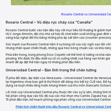
Rosario Central vs Universidad Ce
Rosario Central – Vũ điệu rực cháy của “Canalla”
Rosario Central bước vào trận đấu này với mục tiêu tối thượng là giành trọ
HLV Jorge Almirón, đội chủ nhà sở hữu lối chơi kiểm soát không gian đỉnh
sàng bóp nghẹt đối thủ bằng những pha áp sát tầm cao (counter-pressin
Sức mạnh của Rosario Central nằm ở sự bùng nổ của các ngôi sao tấn công 
nhưng nhãn quan chiến thuật, những quả treo bóng chuẩn xác và khả năng t
Phía bên trong, trung phong Enzo Copetti với thể hình lý tưởng và khả năn
phương. Khi được thi đấu dưới sự cổ vũ cuồng nhiệt của hàng vạn khán gi
nhanh để áp đặt thế trận ngay từ những phút đầu tiên.
Universidad Central – Bản lĩnh trong thế chân tường
Ở phía đối diện, đại diện của Venezuela – Universidad Central de Venezuel
tại Argentina chưa bao giờ là thử thách dễ dàng cho bất kỳ CLB nào. Để hy 
dựng xe buýt nhiều tầng trước khung thành của thủ môn Giancarlo Schiav
Lối chơi của Universidad Central phụ thuộc lớn vào sự lỳ lợm, những tình
hội phản công dựa vào tốc độ của các mũi nhọn như Camilo Zapata hay Jo
15 phút đầu trận, kế hoạch phòng ngự phản công của Universidad Central
Phân tích chiến thuật trận đấu Rosario Central vs Universidad Cent