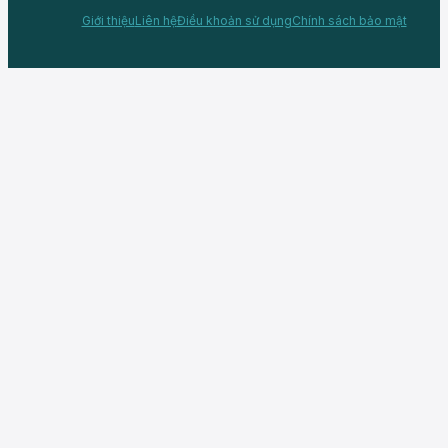
Giới thiệu
Liên hệ
Điều khoản sử dụng
Chính sách bảo mật