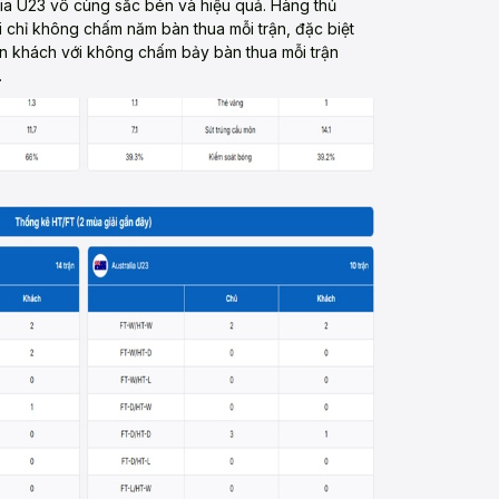
ia U23 vô cùng sắc bén và hiệu quả. Hàng thủ
i chỉ không chấm năm bàn thua mỗi trận, đặc biệt
ân khách với không chấm bảy bàn thua mỗi trận
.