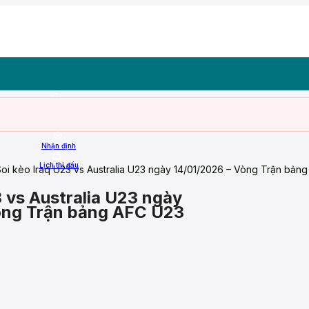
Trang chủ
ASEAN Cup 26
Nhận định
Lịch thi đấu
Soi kèo Iraq U23 vs Australia U23 ngày 14/01/2026 – Vòng Trận bản
3 vs Australia U23 ngày
òng Trận bảng AFC U23