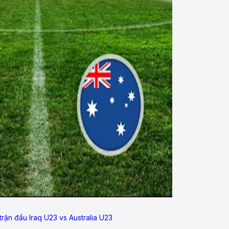
trận đấu Iraq U23 vs Australia U23