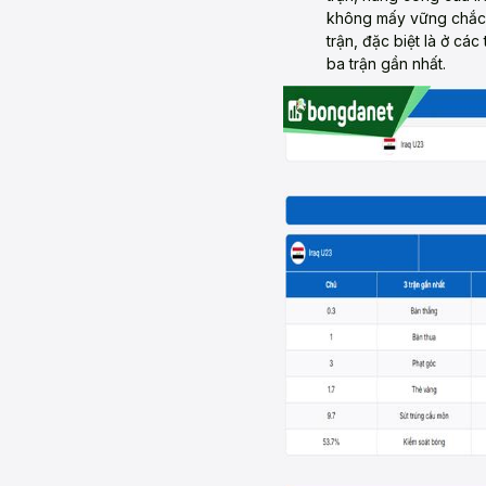
không mấy vững chắc k
trận, đặc biệt là ở các
ba trận gần nhất.