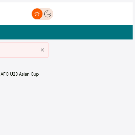
g AFC U23 Asian Cup