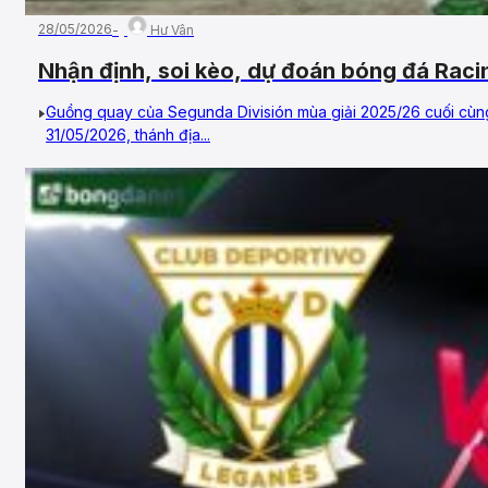
28/05/2026
Hư Vân
Nhận định, soi kèo, dự đoán bóng đá Raci
31/05/2026 – Vòng 42, Hạng 2 Tây Ban N
Guồng quay của Segunda División mùa giải 2025/26 cuối cùn
31/05/2026, thánh địa...