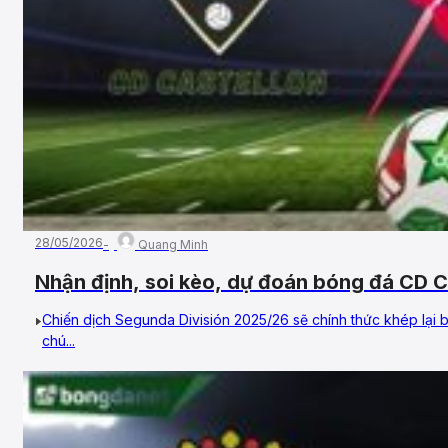
28/05/2026
Quang Minh
Nhận định, soi kèo, dự đoán bóng đá CD C
Vòng 42, Hạng 2 Tây Ban Nha
Chiến dịch Segunda División 2025/26 sẽ chính thức khép lại
chú...