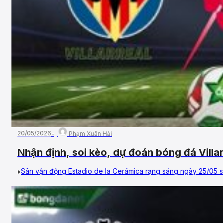
20/05/2026
Phạm Xuân Hải
Nhận định, soi kèo, dự đoán bóng đá Villa
25/05/2026 – Vòng 38, VĐQG Tây Ban Nh
Sân vận động Estadio de la Cerámica rạng sáng ngày 25/05 sẽ là