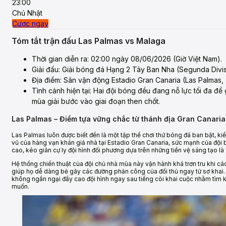
23:00
Chủ Nhật
Cược ngay
Tóm tắt trận đấu Las Palmas vs Malaga
Thời gian diễn ra: 02:00 ngày 08/06/2026 (Giờ Việt Nam).
Giải đấu: Giải bóng đá Hạng 2 Tây Ban Nha (Segunda Divis
Địa điểm: Sân vận động Estadio Gran Canaria (Las Palmas,
Tình cảnh hiện tại: Hai đội bóng đều đang nỗ lực tối đa đ
mùa giải bước vào giai đoạn then chốt.
Las Palmas – Điểm tựa vững chắc từ thánh địa Gran Canaria
Las Palmas luôn được biết đến là một tập thể chơi thứ bóng đá ban bật, ki
vũ của hàng vạn khán giả nhà tại Estadio Gran Canaria, sức mạnh của đội b
cao, kéo giãn cự ly đội hình đối phương dựa trên những tiền vệ sáng tạo là
Hệ thống chiến thuật của đội chủ nhà mùa này vận hành khá trơn tru khi các 
giúp họ dễ dàng bẻ gãy các đường phản công của đối thủ ngay từ sơ khai.
không ngần ngại đẩy cao đội hình ngay sau tiếng còi khai cuộc nhằm tìm
muốn.