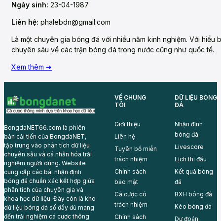
Ngày sinh:
23-04-1987
Liên hệ:
phalebdn@gmail.com
Là một chuyên gia bóng đá với nhiều năm kinh nghiệm. Với hiểu b
chuyên sâu về các trận bóng đá trong nước cũng như quốc tế.
Xem thêm ➔
VỀ CHÚNG
DỮ LIỆU BÓNG
TÔI
ĐÁ
Giới thiệu
Nhận định
BongdaNET66.com là phiên
bóng đá
Liên hệ
bản cải tiến của BongdaNET,
tập trung vào phân tích dữ liệu
Livescore
Tuyên bố miễn
chuyên sâu và cá nhân hóa trải
trách nhiệm
Lịch thi đấu
nghiệm người dùng. Website
Chính sách
Kết quả bóng
cung cấp các bài nhận định
bóng đá chuẩn xác kết hợp giữa
bảo mật
đá
phân tích của chuyên gia và
Cá cược có
BXH bóng đá
khoa học dữ liệu. Đây còn là kho
trách nhiệm
Kèo bóng đá
dữ liệu bóng đá số đầy đủ mang
đến trải nghiệm cá cược thông
Chính sách
Dự đoán