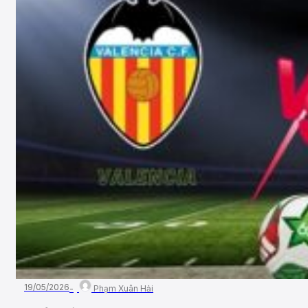
19/05/2026
Phạm Xuân Hải