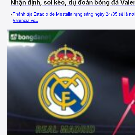
Nhận định, soi kèo, dự đoán bóng đá Val
– Vòng 38, VĐQG Tây Ban Nha
Thánh địa Estadio de Mestalla rạng sáng ngày 24/05 sẽ là nơi
Valencia vs...