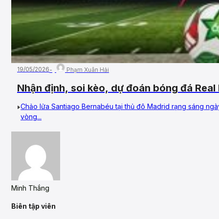
19/05/2026
Phạm Xuân Hải
Nhận định, soi kèo, dự đoán bóng đá Real 
24/05/2026 – Vòng 38, VĐQG Tây Ban Nh
Chảo lửa Santiago Bernabéu tại thủ đô Madrid rạng sáng ngày
vòng...
Minh Thắng
Biên tập viên