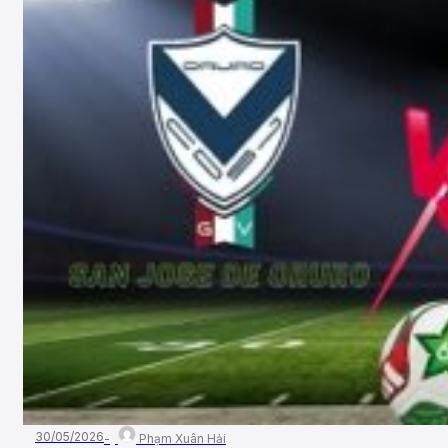
30/05/2026
Phạm Xuân Hải