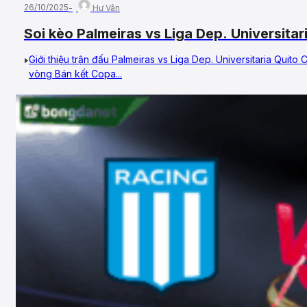
26/10/2025
Hư Vân
Soi kèo Palmeiras vs Liga Dep. Universita
Copa Libertadores
Giới thiệu trận đấu Palmeiras vs Liga Dep. Universitaria Quito 
vòng Bán kết Copa...