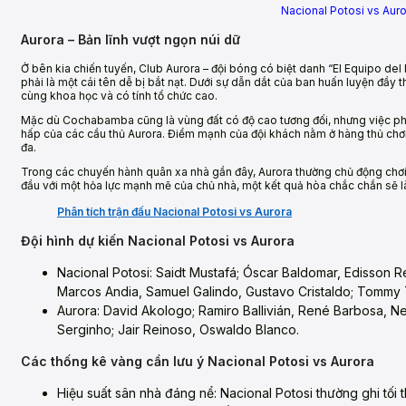
Nacional Potosi vs Auro
Aurora – Bản lĩnh vượt ngọn núi dữ
Ở bên kia chiến tuyến, Club Aurora – đội bóng có biệt danh “El Equipo 
phải là một cái tên dễ bị bắt nạt. Dưới sự dẫn dắt của ban huấn luyện đầ
cùng khoa học và có tính tổ chức cao.
Mặc dù Cochabamba cũng là vùng đất có độ cao tương đối, nhưng việc phải
hấp của các cầu thủ Aurora. Điểm mạnh của đội khách nằm ở hàng thủ chơi rấ
đa.
Trong các chuyến hành quân xa nhà gần đây, Aurora thường chủ động chơi
đầu với một hỏa lực mạnh mẽ của chủ nhà, một kết quả hòa chắc chắn sẽ là
Phân tích trận đấu Nacional Potosi vs Aurora
Đội hình dự kiến Nacional Potosi vs Aurora
Nacional Potosi: Saidt Mustafá; Óscar Baldomar, Edisson R
Marcos Andia, Samuel Galindo, Gustavo Cristaldo; Tommy T
Aurora: David Akologo; Ramiro Ballivián, René Barbosa, Nelso
Serginho; Jair Reinoso, Oswaldo Blanco.
Các thống kê vàng cần lưu ý Nacional Potosi vs Aurora
Hiệu suất sân nhà đáng nể: Nacional Potosi thường ghi tối th