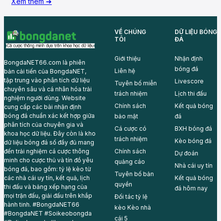
Xem thêm ➔
VỀ CHÚNG
DỮ LIỆU BÓNG
TÔI
ĐÁ
Giới thiệu
Nhận định
BongdaNET66.com là phiên
bóng đá
Liên hệ
bản cải tiến của BongdaNET,
tập trung vào phân tích dữ liệu
Livescore
Tuyên bố miễn
chuyên sâu và cá nhân hóa trải
trách nhiệm
Lịch thi đấu
nghiệm người dùng. Website
Chính sách
Kết quả bóng
cung cấp các bài nhận định
bóng đá chuẩn xác kết hợp giữa
bảo mật
đá
phân tích của chuyên gia và
Cá cược có
BXH bóng đá
khoa học dữ liệu. Đây còn là kho
trách nhiệm
Kèo bóng đá
dữ liệu bóng đá số đầy đủ mang
đến trải nghiệm cá cược thông
Chính sách
Dự đoán
minh cho cược thủ và tín đồ yêu
quảng cáo
Nhà cái uy tín
bóng đá, bao gồm: tỷ lệ kèo từ
Tuyên bố bản
các nhà cái uy tín, kết quả, lịch
Kết quả bóng
quyền
thi đấu và bảng xếp hạng của
đá hôm nay
mọi trận đấu, giải đấu trên khắp
Đối tác tỷ lệ
hành tinh. #BongdaNET66
kèo
Kèo nhà
#BongdaNET #Soikeobongda
cái 5