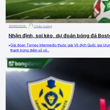
30/05/2026
Chiểu Sương
Nhận định, soi kèo, dự đoán bóng đá Bost
02/06/2026 – Vòng 3, VĐQG Uruguay
Giai đoạn Torneo Intermedio thuộc giải Vô địch Quốc gia U
thanh trừng điểm số vô...