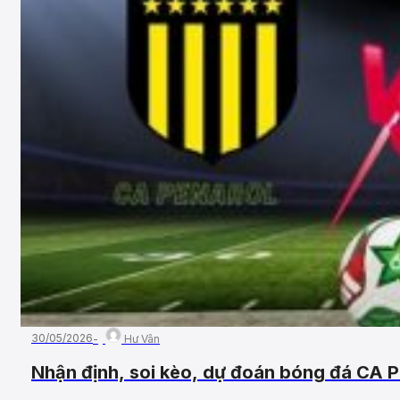
30/05/2026
Hư Vân
Nhận định, soi kèo, dự đoán bóng đá CA P
02/06/2026 – Vòng 3, VĐQG Uruguay