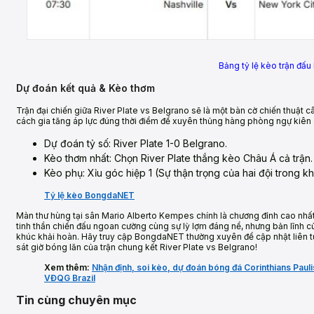
Bảng tỷ lệ kèo trận đấu
Dự đoán kết quả & Kèo thơm
Trận đại chiến giữa River Plate vs Belgrano sẽ là một bàn cờ chiến thuật câ
cách gia tăng áp lực đúng thời điểm để xuyên thủng hàng phòng ngự kiên 
Dự đoán tỷ số: River Plate 1-0 Belgrano.
Kèo thơm nhất: Chọn River Plate thắng kèo Châu Á cả trận.
Kèo phụ: Xỉu góc hiệp 1 (Sự thận trọng của hai đội trong k
Tỷ lệ kèo BongdaNET
Màn thư hùng tại sân Mario Alberto Kempes chính là chương đỉnh cao nhấ
tinh thần chiến đấu ngoan cường cùng sự lỳ lợm đáng nể, nhưng bản lĩnh 
khúc khải hoàn. Hãy truy cập BongdaNET thường xuyên để cập nhật liên t
sát giờ bóng lăn của trận chung kết River Plate vs Belgrano!
Xem thêm:
Nhận định, soi kèo, dự đoán bóng đá Corinthians Pauli
VĐQG Brazil
Tin cùng chuyên mục