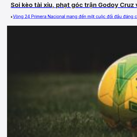
Soi kèo tài xỉu, phạt góc trận Godoy Cruz
Vòng 24 Primera Nacional mang đến một cuộc đối đầu đáng chú