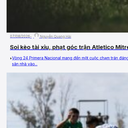
07/08/2026
Nguyễn Quang Hải
Soi kèo tài xỉu, phạt góc trận Atletico M
10/08
Vòng 24 Primera Nacional mang đến một cuộc chạm trán đáng 
sân nhà vào...