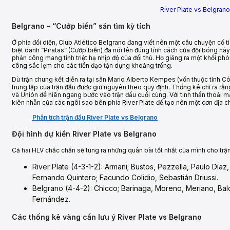
River Plate vs Belgrano
Belgrano – “Cướp biển” săn tìm kỳ tích
Ở phía đối diện, Club Atlético Belgrano đang viết nên một câu chuyện cổ tí
biệt danh “Piratas” (Cướp biển) đã nói lên đúng tính cách của đội bóng này
phản công mang tính triệt hạ nhịp độ của đối thủ. Họ giăng ra một khối ph
công sắc lẹm cho các tiền đạo tận dụng khoảng trống.
Dù trận chung kết diễn ra tại sân Mario Alberto Kempes (vốn thuộc tỉnh C
trung lập của trận đấu được giữ nguyên theo quy định. Thống kê chỉ ra rằn
và Unión để hiên ngang bước vào trận đấu cuối cùng. Với tinh thần thoải m
kiên nhẫn của các ngôi sao bên phía River Plate để tạo nên một cơn địa c
Phân tích trận đấu River Plate vs Belgrano
Đội hình dự kiến River Plate vs Belgrano
Cả hai HLV chắc chắn sẽ tung ra những quân bài tốt nhất của mình cho trận
River Plate (4-3-1-2): Armani; Bustos, Pezzella, Paulo Díaz
Fernando Quintero; Facundo Colidio, Sebastián Driussi.
Belgrano (4-4-2): Chicco; Barinaga, Moreno, Meriano, Baldi
Fernández.
Các thống kê vàng cần lưu ý River Plate vs Belgrano