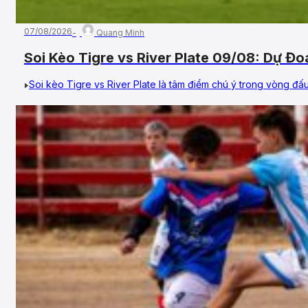
07/08/2026
Quang Minh
Soi Kèo Tigre vs River Plate 09/08: Dự Đ
Soi kèo Tigre vs River Plate là tâm điểm chú ý trong vòng đấ