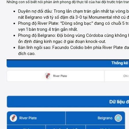
Những con số biết nói phản ánh phong độ thực tế của hai đội trước trận tra
Duyên nợ đối đầu: Trong lần chạm trán gần nhất tại vòng b
nát Belgrano với tỷ số đậm đà 3-0 tại Monumental nhờ cú đ
Phong độ River Plate: “Dòng sông bạc” đang có chuỗi 5 trận 
vẹn 1 bàn trong 4 trận gần nhất.
Phong độ Belgrano: Đội bóng vùng Córdoba cũng không hề 
ổn định đáng kinh ngạc ở giai đoạn knock-out.
Bản lĩnh ngôi sao: Facundo Colidio bên phía River Plate đa
đích cao.