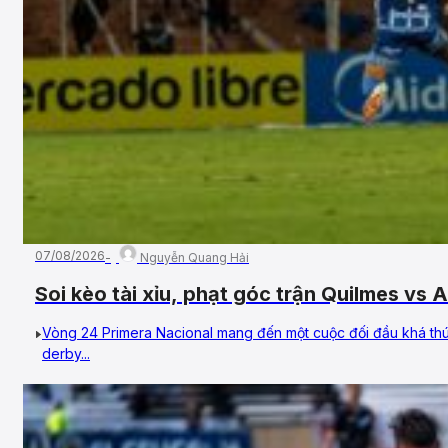
07/08/2026
Nguyễn Quang Hải
Soi kèo tài xỉu, phạt góc trận Quilmes vs
Vòng 24 Primera Nacional mang đến một cuộc đối đầu khá thú 
derby...