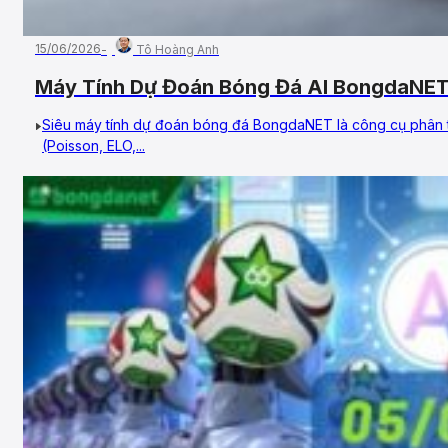
15/06/2026
Tô Hoàng Anh
Máy Tính Dự Đoán Bóng Đá AI BongdaNET
Siêu máy tính dự đoán bóng đá BongdaNET là công cụ phân t
(Poisson, ELO,...