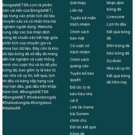
Giới thiệu
Nhận định
BongdaNET66.com là phiên
bóng đá
Liên hệ
bản cải tiến của BongdaNET,
tập trung vào phân tích dữ liệu
Livescore
Tuyên bố miễn
chuyên sâu và cá nhân hóa trải
trách nhiệm
Lịch thi đấu
nghiệm người dùng. Website
Chính sách
Kết quả bóng
cung cấp các bài nhận định
bóng đá chuẩn xác kết hợp giữa
bảo mật
đá
phân tích của chuyên gia và
Cá cược có
BXH bóng đá
khoa học dữ liệu. Đây còn là kho
trách nhiệm
Kèo bóng đá
dữ liệu bóng đá số đầy đủ mang
đến trải nghiệm cá cược thông
Chính sách
Dự đoán
minh cho cược thủ và tín đồ yêu
quảng cáo
Nhà cái uy tín
bóng đá, bao gồm: tỷ lệ kèo từ
Tuyên bố bản
các nhà cái uy tín, kết quả, lịch
Kết quả bóng
quyền
thi đấu và bảng xếp hạng của
đá hôm nay
mọi trận đấu, giải đấu trên khắp
Đối tác tỷ lệ
hành tinh. #BongdaNET66
kèo
Kèo nhà
#BongdaNET #Soikeobongda
cái 5
#Dulieubongda #bongdaso
Link tải Game
#dulieu66
bài
Sunwin
chính chủ
Đối tác
kết quả
bóng đá