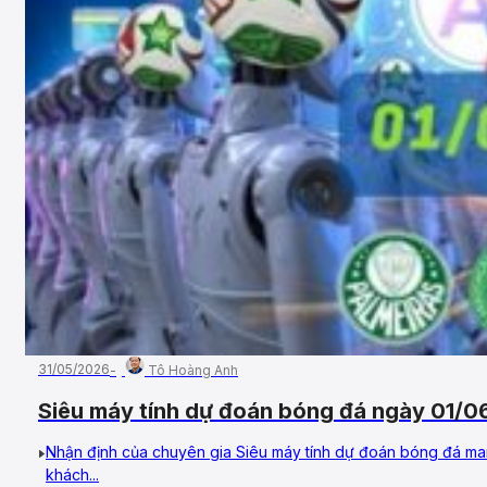
31/05/2026
Tô Hoàng Anh
Siêu máy tính dự đoán bóng đá ngày 01/06
Chapecoense SC
Nhận định của chuyên gia Siêu máy tính dự đoán bóng đá man
khách...