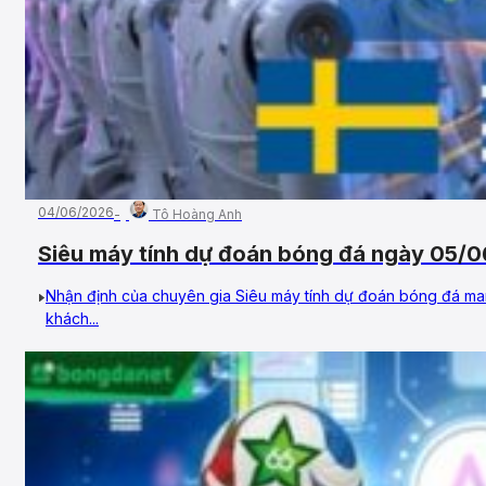
04/06/2026
Tô Hoàng Anh
Siêu máy tính dự đoán bóng đá ngày 05/06
Lạp
Nhận định của chuyên gia Siêu máy tính dự đoán bóng đá man
khách...