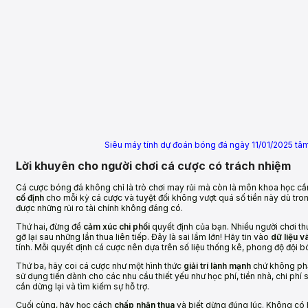
Siêu máy tính dự đoán bóng đá ngày 11/01/2025 tâm
Lời khuyên cho người chơi cá cược có trách nhiệm
Cá cược bóng đá không chỉ là trò chơi may rủi mà còn là môn khoa học cần 
cố định
cho mỗi kỳ cá cược và tuyệt đối không vượt quá số tiền này dù tron
được những rủi ro tài chính không đáng có.
Thứ hai, đừng để
cảm xúc chi phối
quyết định của bạn. Nhiều người chơi t
gỡ lại sau những lần thua liên tiếp. Đây là sai lầm lớn! Hãy tin vào
dữ liệu v
tính. Mỗi quyết định cá cược nên dựa trên số liệu thống kê, phong độ đội bó
Thứ ba, hãy coi cá cược như một hình thức
giải trí lành mạnh
chứ không phả
sử dụng tiền dành cho các nhu cầu thiết yếu như học phí, tiền nhà, chi phí s
cần dừng lại và tìm kiếm sự hỗ trợ.
Cuối cùng, hãy học cách
chấp nhận thua
và biết dừng đúng lúc. Không có 