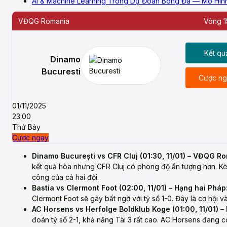
AI & Machine Learning Trong Dự Đoán Bóng Đá — Mô Hì
VĐQG Romania
Vòng 1
Kết qu
Dinamo
Bucuresti
Cược ng
01/11/2025
23:00
Thứ Bảy
Cược ngay
Dinamo București vs CFR Cluj (01:30, 11/01) – VĐQG R
kết quả hòa nhưng CFR Cluj có phong độ ấn tượng hơn. Kèo T
công của cả hai đội.
Bastia vs Clermont Foot (02:00, 11/01) – Hạng hai Pháp
Clermont Foot sẽ gây bất ngờ với tỷ số 1-0. Đây là cơ hội
AC Horsens vs Herfolge Boldklub Koge (01:00, 11/01) 
đoán tỷ số 2-1, khả năng Tài 3 rất cao. AC Horsens đang c