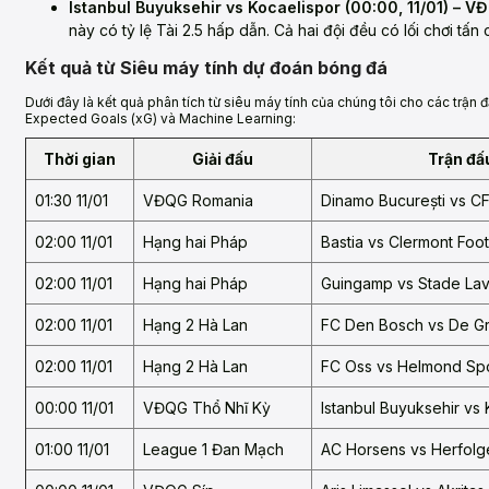
Istanbul Buyuksehir vs Kocaelispor (00:00, 11/01) – V
này có tỷ lệ Tài 2.5 hấp dẫn. Cả hai đội đều có lối chơi tấ
Kết quả từ Siêu máy tính dự đoán bóng đá
Dưới đây là kết quả phân tích từ siêu máy tính của chúng tôi cho các trận đấ
Expected Goals (xG) và Machine Learning:
Thời gian
Giải đấu
Trận đấ
01:30 11/01
VĐQG Romania
Dinamo București vs CF
02:00 11/01
Hạng hai Pháp
Bastia vs Clermont Foot
02:00 11/01
Hạng hai Pháp
Guingamp vs Stade Lava
02:00 11/01
Hạng 2 Hà Lan
FC Den Bosch vs De G
02:00 11/01
Hạng 2 Hà Lan
FC Oss vs Helmond Sp
00:00 11/01
VĐQG Thổ Nhĩ Kỳ
Istanbul Buyuksehir vs
01:00 11/01
League 1 Đan Mạch
AC Horsens vs Herfol