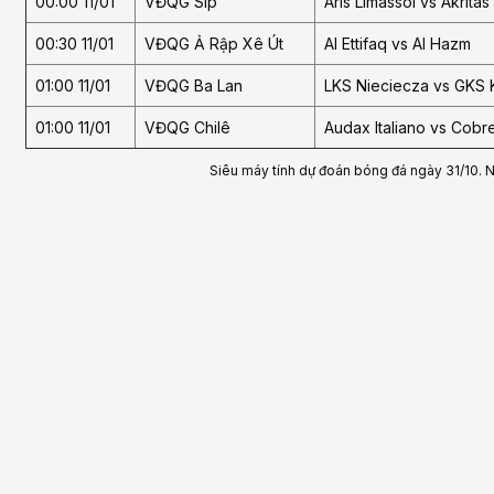
00:00 11/01
VĐQG Síp
Aris Limassol vs Akrita
00:30 11/01
VĐQG Ả Rập Xê Út
Al Ettifaq vs Al Hazm
01:00 11/01
VĐQG Ba Lan
LKS Nieciecza vs GKS 
01:00 11/01
VĐQG Chilê
Audax Italiano vs Cobr
Siêu máy tính dự đoán bóng đá ngày 31/10. 