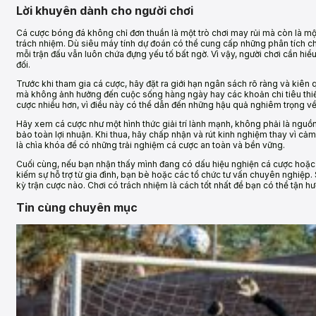
Lời khuyên dành cho người chơi
Cá cược bóng đá không chỉ đơn thuần là một trò chơi may rủi mà còn là một
trách nhiệm. Dù siêu máy tính dự đoán có thể cung cấp những phân tích ch
mỗi trận đấu vẫn luôn chứa đựng yếu tố bất ngờ. Vì vậy, người chơi cần 
đối.
Trước khi tham gia cá cược, hãy đặt ra giới hạn ngân sách rõ ràng và kiên
mà không ảnh hưởng đến cuộc sống hàng ngày hay các khoản chi tiêu thiết
cược nhiều hơn, vì điều này có thể dẫn đến những hậu quả nghiêm trọng về t
Hãy xem cá cược như một hình thức giải trí lành mạnh, không phải là nguồn 
bảo toàn lợi nhuận. Khi thua, hãy chấp nhận và rút kinh nghiệm thay vì cảm 
là chìa khóa để có những trải nghiệm cá cược an toàn và bền vững.
Cuối cùng, nếu bạn nhận thấy mình đang có dấu hiệu nghiện cá cược hoặc 
kiếm sự hỗ trợ từ gia đình, bạn bè hoặc các tổ chức tư vấn chuyên nghiệp. 
kỳ trận cược nào. Chơi có trách nhiệm là cách tốt nhất để bạn có thể tận 
Tin cùng chuyên mục