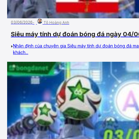
03/06/2026
Tô Hoàng Anh
Siêu máy tính dự đoán bóng đá ngày 04/06
đảo Virgin Anh
Nhận định của chuyên gia Siêu máy tính dự đoán bóng đá man
khách...