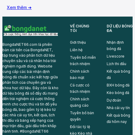
Xem thêm ➔
VỀ CHÚNG
DỮ LIỆU BÓNG
TÔI
ĐÁ
Giới thiệu
Nhận định
BongdaNET66.com là phiên
bóng đá
Liên hệ
bản cải tiến của BongdaNET,
tập trung vào phân tích dữ liệu
Livescore
Tuyên bố miễn
chuyên sâu và cá nhân hóa trải
trách nhiệm
Lịch thi đấu
nghiệm người dùng. Website
Chính sách
Kết quả bóng
cung cấp các bài nhận định
bóng đá chuẩn xác kết hợp giữa
bảo mật
đá
phân tích của chuyên gia và
Cá cược có
BXH bóng đá
khoa học dữ liệu. Đây còn là kho
trách nhiệm
Kèo bóng đá
dữ liệu bóng đá số đầy đủ mang
đến trải nghiệm cá cược thông
Chính sách
Dự đoán
minh cho cược thủ và tín đồ yêu
quảng cáo
Nhà cái uy tín
bóng đá, bao gồm: tỷ lệ kèo từ
Tuyên bố bản
các nhà cái uy tín, kết quả, lịch
Kết quả bóng
quyền
thi đấu và bảng xếp hạng của
đá hôm nay
mọi trận đấu, giải đấu trên khắp
Đối tác tỷ lệ
hành tinh. #BongdaNET66
kèo
Kèo nhà