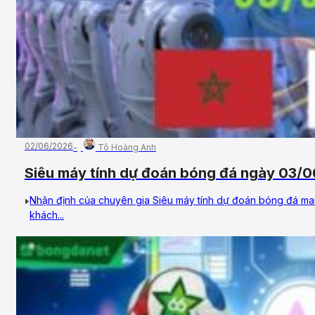
02/06/2026
Tô Hoàng Anh
Siêu máy tính dự đoán bóng đá ngày 03/0
Madagascar
Nhận định của chuyên gia Siêu máy tính dự đoán bóng đá man
khách...