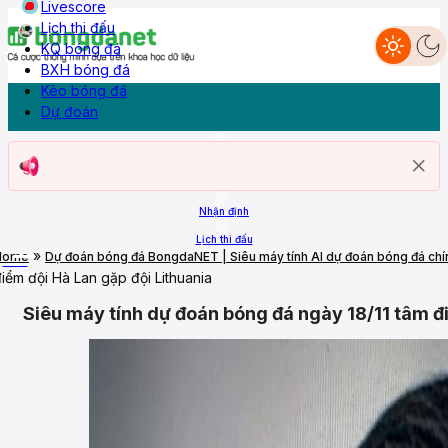
Livescore
Lịch thi đấu
KQ bóng đá
Dự đoán
BXH bóng đá
Nhận định
Livescore
Lịch thi đấu
KQ Bóng đá
BXH
Kèo bóng đá
Kèo bóng đá
Dự đoán
Trang chủ
ASEAN Cup 26
Nhận định
Lịch thi đấu
»
Home
Dự đoán bóng đá BongdaNET | Siêu máy tính AI dự đoán bóng đá ch
More
iểm đội Hà Lan gặp đội Lithuania
Siêu máy tính dự đoán bóng đá ngày 18/11 tâm đi