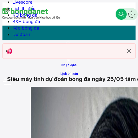
Livescore
Lịch thi đấu
KQ bóng đá
Dự đoán
BXH bóng đá
Nhận định
Livescore
Lịch thi đấu
KQ Bóng đá
BXH
Kèo bóng đá
Kèo bóng đá
Dự đoán
Trang chủ
ASEAN Cup 26
Nhận định
Lịch thi đấu
Siêu máy tính dự đoán bóng đá ngày 25/05 tâm đi
More