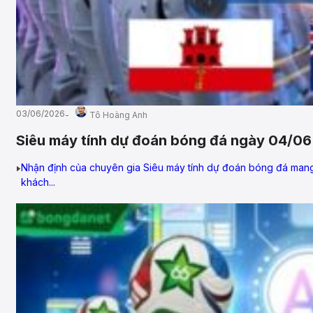
03/06/2026
Tô Hoàng Anh
Siêu máy tính dự đoán bóng đá ngày 04/06 
đảo Virgin Anh
Nhận định của chuyên gia Siêu máy tính dự đoán bóng đá mang 
khách...