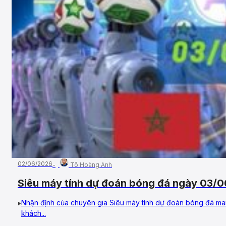
02/06/2026
Tô Hoàng Anh
Siêu máy tính dự đoán bóng đá ngày 03/0
Madagascar
Nhận định của chuyên gia Siêu máy tính dự đoán bóng đá man
khách...