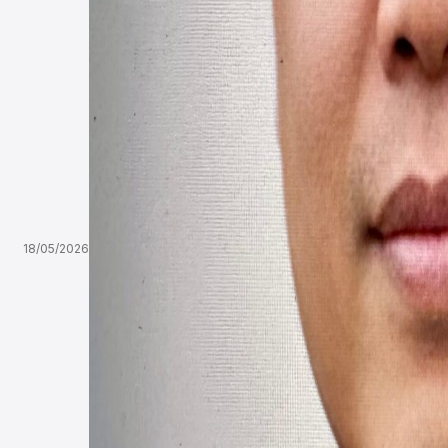
18/05/2026