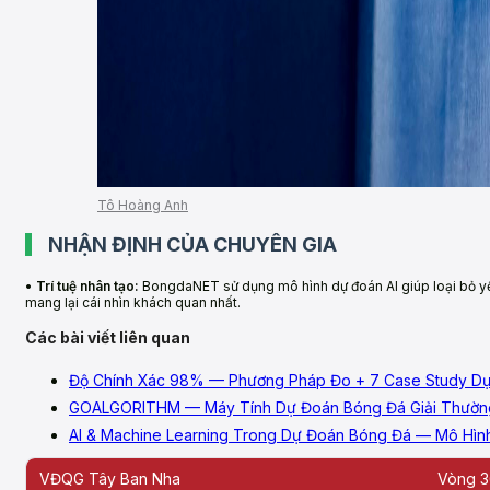
Tô Hoàng Anh
NHẬN ĐỊNH CỦA CHUYÊN GIA
•
Trí tuệ nhân tạo:
BongdaNET sử dụng mô hình dự đoán AI giúp loại bỏ yếu
mang lại cái nhìn khách quan nhất.
Các bài viết liên quan
Độ Chính Xác 98% — Phương Pháp Đo + 7 Case Study 
GOALGORITHM — Máy Tính Dự Đoán Bóng Đá Giải Thườn
AI & Machine Learning Trong Dự Đoán Bóng Đá — Mô Hì
VĐQG Tây Ban Nha
Vòng 3