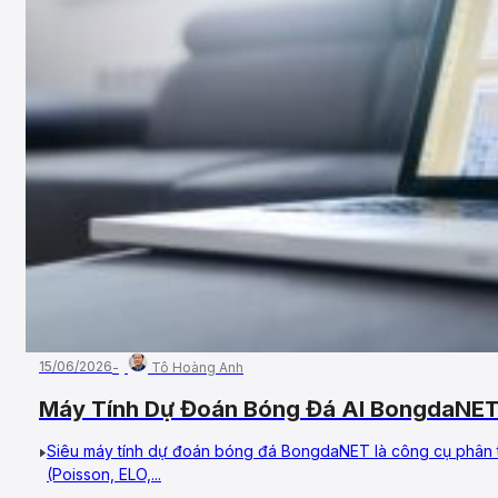
15/06/2026
Tô Hoàng Anh
Máy Tính Dự Đoán Bóng Đá AI BongdaNET
Siêu máy tính dự đoán bóng đá BongdaNET là công cụ phân t
(Poisson, ELO,...