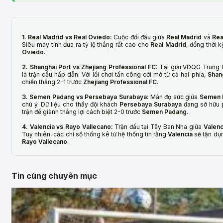
1. Real Madrid vs Real Oviedo:
Cuộc đối đầu giữa
Real Madrid
và
Rea
Siêu máy tính đưa ra tỷ lệ thắng rất cao cho
Real Madrid
, đồng thời 
Oviedo
.
2. Shanghai Port vs Zhejiang Professional FC:
Tại giải VĐQG Trung
là trận cầu hấp dẫn. Với lối chơi tấn công cởi mở từ cả hai phía,
Shan
chiến thắng 2-1 trước
Zhejiang Professional FC
.
3. Semen Padang vs Persebaya Surabaya:
Màn đọ sức giữa
Semen 
chú ý. Dữ liệu cho thấy đội khách
Persebaya Surabaya
đang sở hữu p
trận để giành thắng lợi cách biệt 2-0 trước
Semen Padang
.
4. Valencia vs Rayo Vallecano:
Trận đấu tại Tây Ban Nha giữa
Valenc
Tuy nhiên, các chỉ số thống kê từ hệ thống tin rằng
Valencia
sẽ tận dụn
Rayo Vallecano
.
Tin cùng chuyên mục