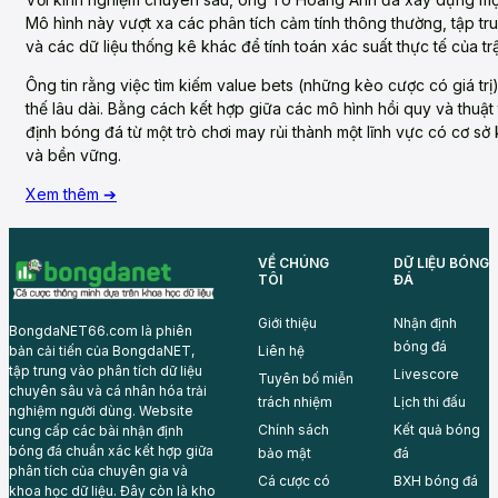
Mô hình này vượt xa các phân tích cảm tính thông thường, tập t
và các dữ liệu thống kê khác để tính toán xác suất thực tế của tr
Ông tin rằng việc tìm kiếm value bets (những kèo cược có giá trị
thế lâu dài. Bằng cách kết hợp giữa các mô hình hồi quy và thuậ
định bóng đá từ một trò chơi may rủi thành một lĩnh vực có cơ s
và bền vững.
Xem thêm ➔
VỀ CHÚNG
DỮ LIỆU BÓNG
TÔI
ĐÁ
Giới thiệu
Nhận định
BongdaNET66.com là phiên
bóng đá
Liên hệ
bản cải tiến của BongdaNET,
tập trung vào phân tích dữ liệu
Livescore
Tuyên bố miễn
chuyên sâu và cá nhân hóa trải
trách nhiệm
Lịch thi đấu
nghiệm người dùng. Website
Chính sách
Kết quả bóng
cung cấp các bài nhận định
bóng đá chuẩn xác kết hợp giữa
bảo mật
đá
phân tích của chuyên gia và
Cá cược có
BXH bóng đá
khoa học dữ liệu. Đây còn là kho