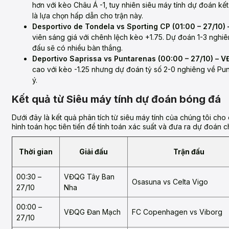
hơn với kèo Châu Á -1, tuy nhiên siêu máy tính dự đoán kế
là lựa chọn hấp dẫn cho trận này.
Desportivo de Tondela vs Sporting CP (01:00 – 27/10
viên sáng giá với chênh lệch kèo +1.75. Dự đoán 1-3 nghiê
đấu sẽ có nhiều bàn thắng.
Deportivo Saprissa vs Puntarenas (00:00 – 27/10) – 
cao với kèo -1.25 nhưng dự đoán tỷ số 2-0 nghiêng về Pun
ý.
Kết quả từ Siêu máy tính dự đoán bóng đá
Dưới đây là kết quả phân tích từ siêu máy tính của chúng tôi cho
hình toán học tiên tiến để tính toán xác suất và đưa ra dự đoán c
Thời gian
Giải đấu
Trận đấu
00:30 –
VĐQG Tây Ban
Osasuna vs Celta Vigo
27/10
Nha
00:00 –
VĐQG Đan Mạch
FC Copenhagen vs Viborg
27/10