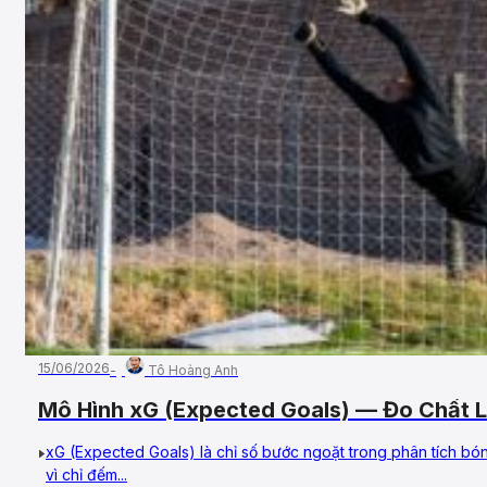
15/06/2026
Tô Hoàng Anh
Mô Hình xG (Expected Goals) — Đo Chất 
xG (Expected Goals) là chỉ số bước ngoặt trong phân tích bón
vì chỉ đếm...