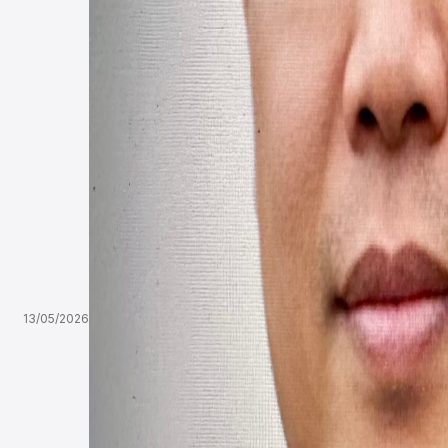
13/05/2026