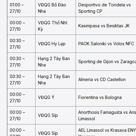
01:00 –
VĐQG Bồ Đào
Desportivo de Tondela vs
27/10
Nha
Sporting CP
00:00 –
VĐQG Thổ Nhĩ
Kasimpasa vs Besiktas JK
27/10
Kỳ
00:30 –
VĐQG Hy Lạp
PAOK Saloniki vs Volos NFC
27/10
00:30 –
Hạng 2 Tây Ban
Sporting de Gijon vs Zarago
27/10
Nha
00:30 –
Hạng 2 Tây Ban
Almeria vs CD Castellon
27/10
Nha
00:00 –
VĐQG Ý
Fiorentina vs Bologna
27/10
00:00 –
Anorthosis Famagusta vs Ari
VĐQG Síp
27/10
Limassol
00:00 –
AEL Limassol vs Krasava ENY
VĐQG Síp