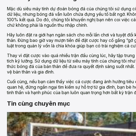
Mặc dù siêu máy tính dự đoán bóng đá của chúng tôi sử dụng côn
dữ liệu, nhưng bóng đá vẫn luôn chứa đựng yếu tố bất ngờ. Khô
100% kết quả. Do đó, chúng tôi khuyến nghị bạn nên coi việc cá 
chứ không phải là nguồn thu nhập chính.
Hãy luôn đặt ra giới hạn ngân sách cho mỗi lần chơi và tuyệt đố
thân. Đừng bao giờ vay mượn tiền để đặt cược hay cố gắng “gỡ g
luật trong quản lý vốn là chìa khóa giúp bạn có trải nghiệm cá c
Thay vì đặt cược vào quá nhiều trận đấu cùng lúc, hãy tập trun
tích kỹ lưỡng. Sử dụng dữ liệu từ siêu máy tính của chúng tôi nh
thức bóng đá của bản thân để đưa ra quyết định sáng suốt nhất. 
vệ bản thân và gia đình.
Cuối cùng, nếu bạn cảm thấy việc cá cược đang ảnh hưởng tiêu 
quan hệ, đừng ngần ngại tìm kiếm sự hỗ trợ từ gia đình, bạn bè
tinh thần và hạnh phúc của bạn luôn quan trọng hơn bất kỳ trận 
Tin cùng chuyên mục