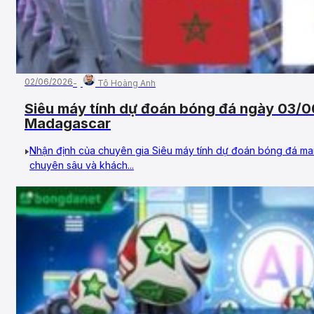
02/06/2026
Tô Hoàng Anh
Siêu máy tính dự đoán bóng đá ngày 03/0
Madagascar
Nhận định của chuyên gia Siêu máy tính dự đoán bóng đá man
chuyên sâu và khách...