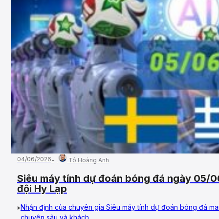
04/06/2026
Tô Hoàng Anh
Siêu máy tính dự đoán bóng đá ngày 05/0
đội Hy Lạp
Nhận định của chuyên gia Siêu máy tính dự đoán bóng đá man
chuyên sâu và khách...