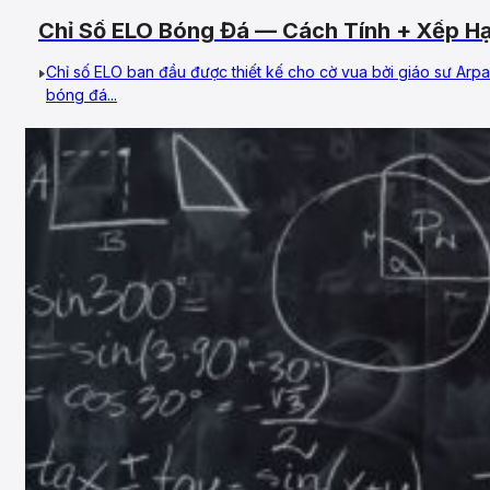
Chỉ Số ELO Bóng Đá — Cách Tính + Xếp H
Chỉ số ELO ban đầu được thiết kế cho cờ vua bởi giáo sư Arpa
bóng đá...