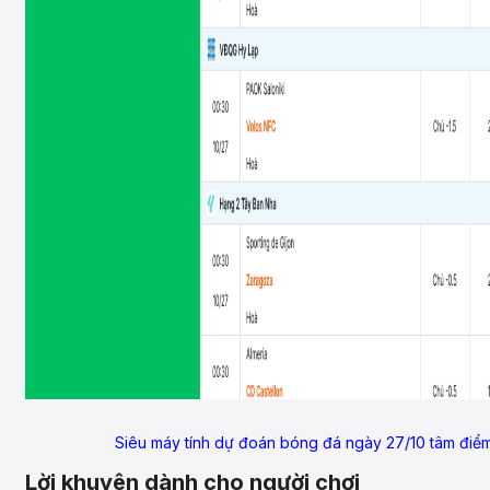
Siêu máy tính dự đoán bóng đá ngày 27/10 tâm điểm
Lời khuyên dành cho người chơi