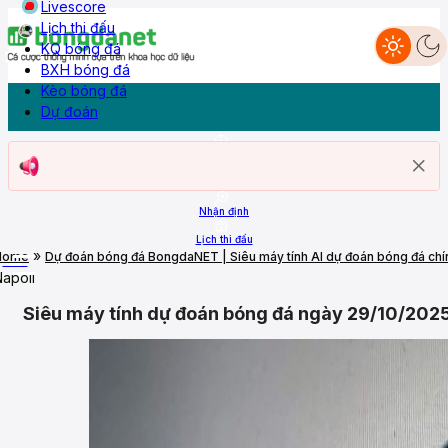
Livescore
Lịch thi đấu
KQ bóng đá
Dự đoán
BXH bóng đá
Nhận định
Livescore
Lịch thi đấu
KQ Bóng đá
BXH
Kèo bóng đá
Kèo bóng đá
Dự đoán
Trang chủ
ASEAN Cup 26
Nhận định
Lịch thi đấu
»
Home
Dự đoán bóng đá BongdaNET | Siêu máy tính AI dự đoán bóng đá ch
More
apoli
Siêu máy tính dự đoán bóng đá ngày 29/10/2025