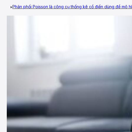
Phân phối Poisson là công cụ thống kê cổ điển dùng để mô hìn