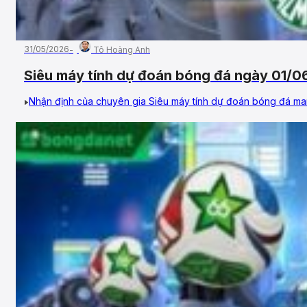
31/05/2026
Tô Hoàng Anh
Siêu máy tính dự đoán bóng đá ngày 01/0
Nhận định của chuyên gia Siêu máy tính dự đoán bóng đá mang