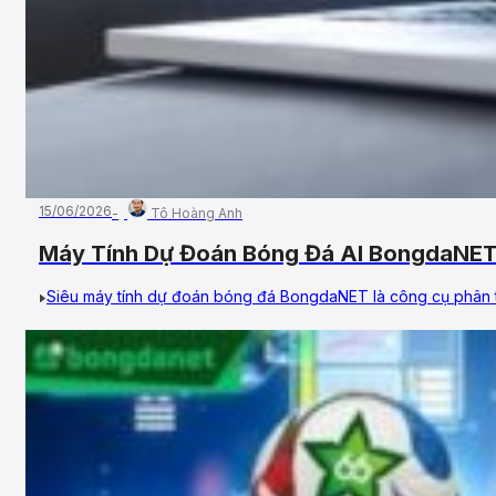
15/06/2026
Tô Hoàng Anh
Máy Tính Dự Đoán Bóng Đá AI BongdaNET
Siêu máy tính dự đoán bóng đá BongdaNET là công cụ phân tí