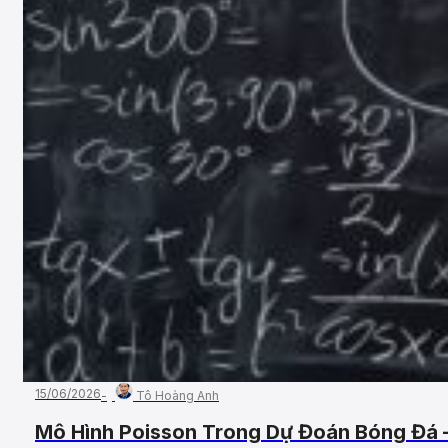
15/06/2026
Tô Hoàng Anh
Mô Hình Poisson Trong Dự Đoán Bóng Đá