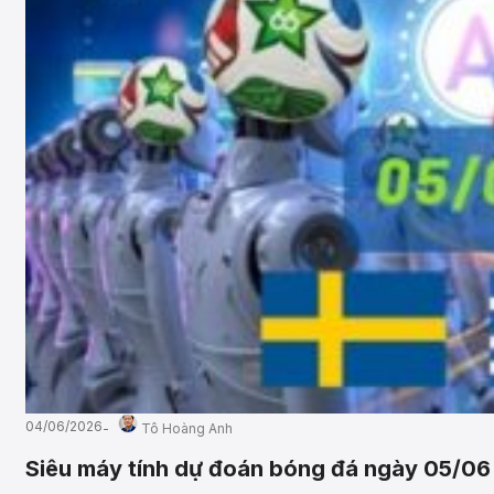
04/06/2026
Tô Hoàng Anh
Siêu máy tính dự đoán bóng đá ngày 05/06 