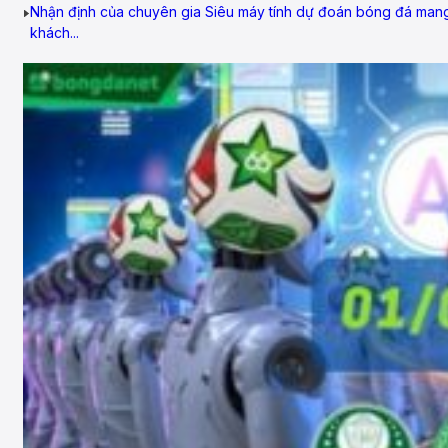
Nhận định của chuyên gia Siêu máy tính dự đoán bóng đá mang 
khách...