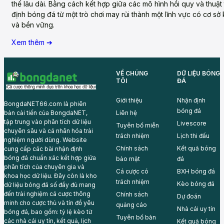
thế lâu dài. Bằng cách kết hợp giữa các mô hình hồi quy và thuậ
định bóng đá từ một trò chơi may rủi thành một lĩnh vực có cơ s
và bền vững.
Xem thêm ➔
VỀ CHÚNG
DỮ LIỆU BÓNG
TÔI
ĐÁ
Giới thiệu
Nhận định
BongdaNET66.com là phiên
bóng đá
Liên hệ
bản cải tiến của BongdaNET,
tập trung vào phân tích dữ liệu
Livescore
Tuyên bố miễn
chuyên sâu và cá nhân hóa trải
trách nhiệm
Lịch thi đấu
nghiệm người dùng. Website
Chính sách
Kết quả bóng
cung cấp các bài nhận định
bóng đá chuẩn xác kết hợp giữa
bảo mật
đá
phân tích của chuyên gia và
Cá cược có
BXH bóng đá
khoa học dữ liệu. Đây còn là kho
trách nhiệm
Kèo bóng đá
dữ liệu bóng đá số đầy đủ mang
đến trải nghiệm cá cược thông
Chính sách
Dự đoán
minh cho cược thủ và tín đồ yêu
quảng cáo
Nhà cái uy tín
bóng đá, bao gồm: tỷ lệ kèo từ
Tuyên bố bản
các nhà cái uy tín, kết quả, lịch
Kết quả bóng