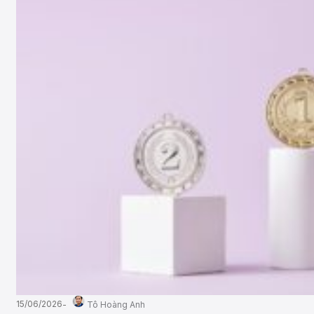
15/06/2026
Tô Hoàng Anh