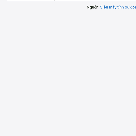
Nguồn:
Siêu máy tính dự đo