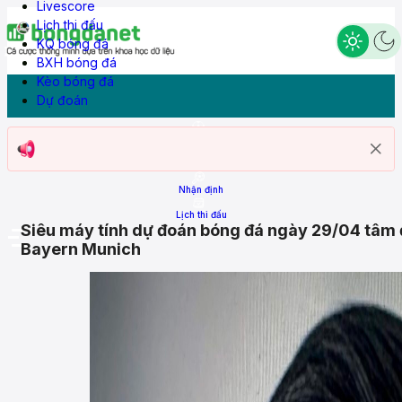
Livescore
Lịch thi đấu
KQ bóng đá
Dự đoán
BXH bóng đá
Nhận định
Livescore
Lịch thi đấu
KQ Bóng đá
BXH
Kèo bóng đá
Kèo bóng đá
Dự đoán
Trang chủ
ASEAN Cup 26
Nhận định
Lịch thi đấu
Siêu máy tính dự đoán bóng đá ngày 29/04 tâm đ
More
Bayern Munich