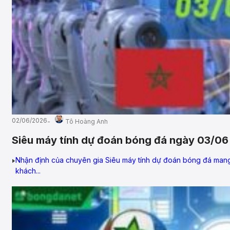
02/06/2026
Tô Hoàng Anh
Siêu máy tính dự đoán bóng đá ngày 03/06
Madagascar
Nhận định của chuyên gia Siêu máy tính dự đoán bóng đá mang 
khách...