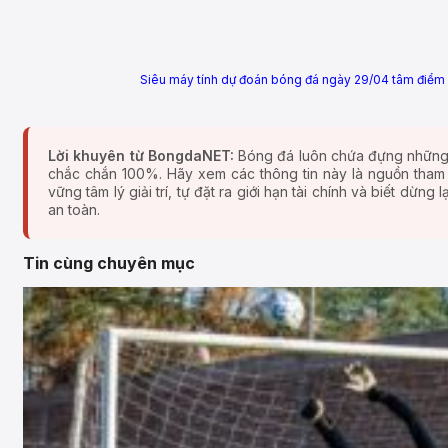
Siêu máy tính dự đoán bóng đá ngày 29/04 tâm điểm 
Lời khuyên từ BongdaNET:
Bóng đá luôn chứa đựng những 
chắc chắn 100%. Hãy xem các thông tin này là nguồn tham
vững tâm lý giải trí, tự đặt ra giới hạn tài chính và biết dừng
an toàn.
Tin cùng chuyên mục