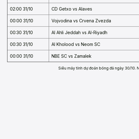
02:00 31/10
CD Getxo vs Alaves
00:00 31/10
Vojvodina vs Crvena Zvezda
00:30 31/10
Al Ahli Jeddah vs Al-Riyadh
00:30 31/10
Al Kholood vs Neom SC
00:00 31/10
NBE SC vs Zamalek
Siêu máy tính dự đoán bóng đá ngày 30/10. 