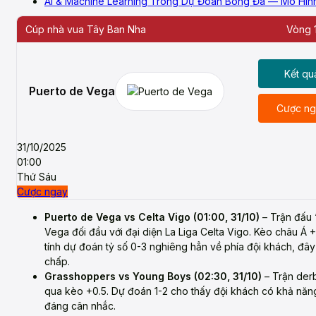
AI & Machine Learning Trong Dự Đoán Bóng Đá — Mô Hì
Cúp nhà vua Tây Ban Nha
Vòng 
Kết qu
Puerto de Vega
Cược ng
31/10/2025
01:00
Thứ Sáu
Cược ngay
Puerto de Vega vs Celta Vigo (01:00, 31/10)
– Trận đấu 
Vega đối đầu với đại diện La Liga Celta Vigo. Kèo châu Á 
tính dự đoán tỷ số 0-3 nghiêng hẳn về phía đội khách, đâ
chấp.
Grasshoppers vs Young Boys (02:30, 31/10)
– Trận der
qua kèo +0.5. Dự đoán 1-2 cho thấy đội khách có khả năng g
đáng cân nhắc.