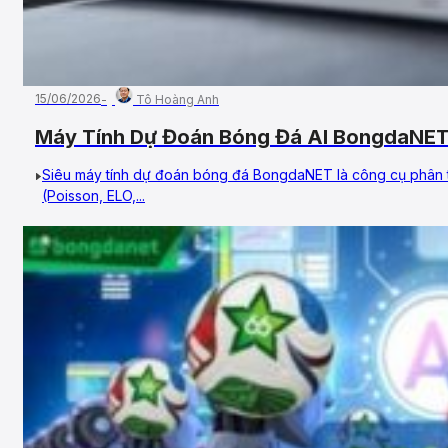
15/06/2026
Tô Hoàng Anh
Máy Tính Dự Đoán Bóng Đá AI BongdaNET
Siêu máy tính dự đoán bóng đá BongdaNET là công cụ phân t
(Poisson, ELO,...