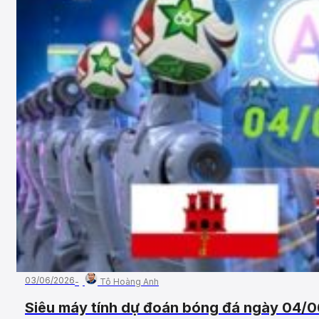
03/06/2026
Tô Hoàng Anh
Siêu máy tính dự đoán bóng đá ngày 04/06