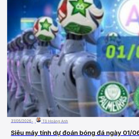
31/05/2026
Tô Hoàng Anh
Siêu máy tính dự đoán bóng đá ngày 01/06