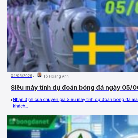
04/06/2026
Tô Hoàng Anh
Siêu máy tính dự đoán bóng đá ngày 05/06
Lạp
Nhận định của chuyên gia Siêu máy tính dự đoán bóng đá man
khách...