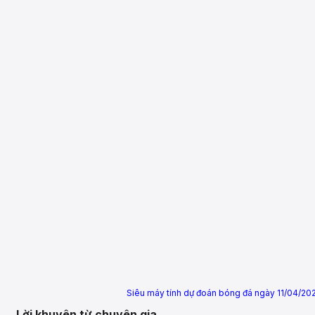
Siêu máy tính dự đoán bóng đá ngày 11/04/20
Lời khuyên từ chuyên gia