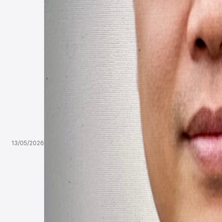
13/05/2026