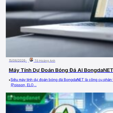
15/06/2026
Tô Hoàng Anh
Máy Tính Dự Đoán Bóng Đá AI BongdaNET
Siêu máy tính dự đoán bóng đá BongdaNET là công cụ phân t
(Poisson, ELO,...