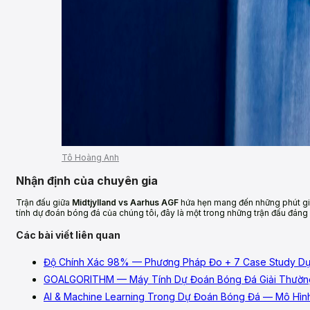
Tô Hoàng Anh
Nhận định của chuyên gia
Trận đấu giữa
Midtjylland vs Aarhus AGF
hứa hẹn mang đến những phút gi
tính dự đoán bóng đá của chúng tôi, đây là một trong những trận đấu đáng
Các bài viết liên quan
Độ Chính Xác 98% — Phương Pháp Đo + 7 Case Study 
GOALGORITHM — Máy Tính Dự Đoán Bóng Đá Giải Thườn
AI & Machine Learning Trong Dự Đoán Bóng Đá — Mô Hì