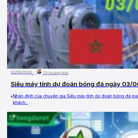
02/06/2026
Tô Hoàng Anh
Siêu máy tính dự đoán bóng đá ngày 03/0
Madagascar
Nhận định của chuyên gia Siêu máy tính dự đoán bóng đá man
khách...