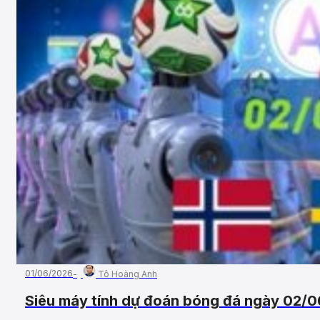
01/06/2026
Tô Hoàng Anh
Siêu máy tính dự đoán bóng đá ngày 02/0