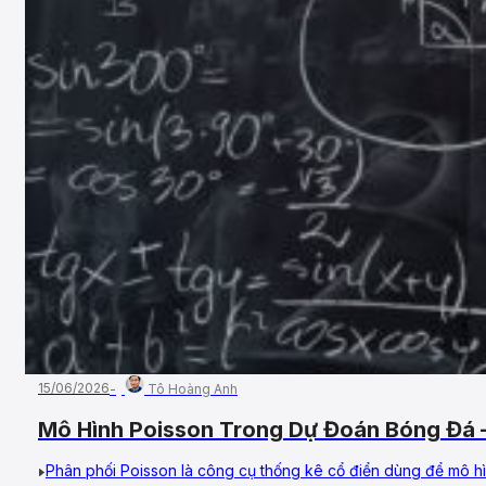
15/06/2026
Tô Hoàng Anh
Mô Hình Poisson Trong Dự Đoán Bóng Đá
Phân phối Poisson là công cụ thống kê cổ điển dùng để mô hìn