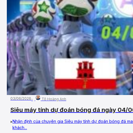
03/06/2026
Tô Hoàng Anh
Siêu máy tính dự đoán bóng đá ngày 04/06
đảo Virgin Anh
Nhận định của chuyên gia Siêu máy tính dự đoán bóng đá man
khách...