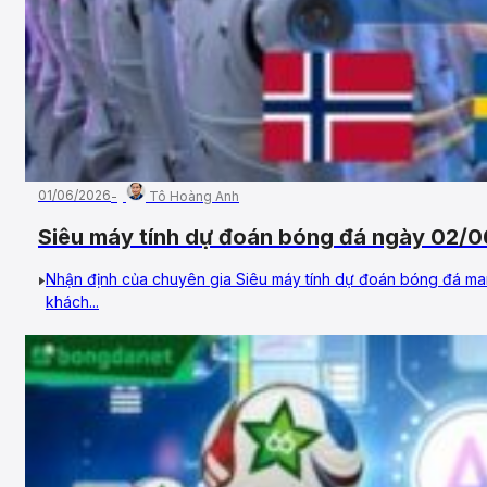
01/06/2026
Tô Hoàng Anh
Siêu máy tính dự đoán bóng đá ngày 02/0
Nhận định của chuyên gia Siêu máy tính dự đoán bóng đá man
khách...