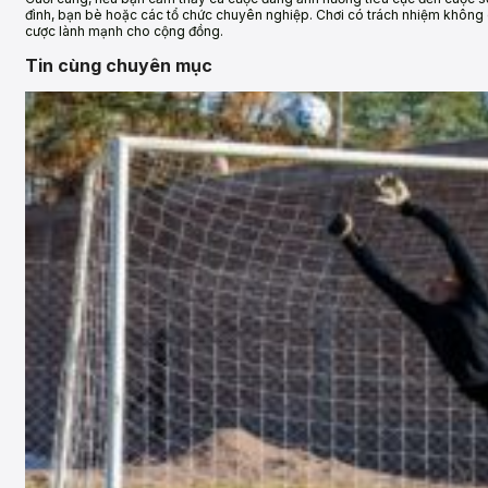
đình, bạn bè hoặc các tổ chức chuyên nghiệp. Chơi có trách nhiệm không 
cược lành mạnh cho cộng đồng.
Tin cùng chuyên mục