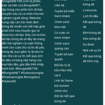
BongdaNET66.com là phiên
bóng đá
Liên hệ
bản cải tiến của BongdaNET,
tập trung vào phân tích dữ liệu
Livescore
Tuyên bố miễn
chuyên sâu và cá nhân hóa trải
trách nhiệm
Lịch thi đấu
nghiệm người dùng. Website
Chính sách
Kết quả bóng
cung cấp các bài nhận định
bóng đá chuẩn xác kết hợp giữa
bảo mật
đá
phân tích của chuyên gia và
Cá cược có
BXH bóng đá
khoa học dữ liệu. Đây còn là kho
trách nhiệm
Kèo bóng đá
dữ liệu bóng đá số đầy đủ mang
đến trải nghiệm cá cược thông
Chính sách
Dự đoán
minh cho cược thủ và tín đồ yêu
quảng cáo
Nhà cái uy tín
bóng đá, bao gồm: tỷ lệ kèo từ
Tuyên bố bản
các nhà cái uy tín, kết quả, lịch
Kết quả bóng
quyền
thi đấu và bảng xếp hạng của
đá hôm nay
mọi trận đấu, giải đấu trên khắp
Đối tác tỷ lệ
hành tinh. #BongdaNET66
kèo
Kèo nhà
#BongdaNET #Soikeobongda
cái 5
#Dulieubongda #bongdaso
Link tải Game
#dulieu66
bài
Sunwin
chính chủ
Đối tác
kết quả
bóng đá