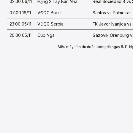
02:00 06/11
Hạng 2 Tây Ban Nha
Real Sociedad B vs
07:00 16/11
VĐQG Brazil
Santos vs Palmeiras
23:00 05/11
VĐQG Serbia
FK Javor Ivanjica vs
20:00 05/11
Cúp Nga
Gazovik Orenburg v
Siêu máy tính dự đoán bóng đá ngày 5/11. 