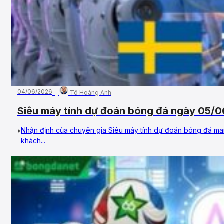
04/06/2026
Tô Hoàng Anh
Siêu máy tính dự đoán bóng đá ngày 05/06
Lạp
Nhận định của chuyên gia Siêu máy tính dự đoán bóng đá man
khách...