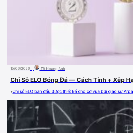
15/06/2026
Tô Hoàng Anh
Chỉ Số ELO Bóng Đá — Cách Tính + Xếp H
Chỉ số ELO ban đầu được thiết kế cho cờ vua bởi giáo sư Arpa