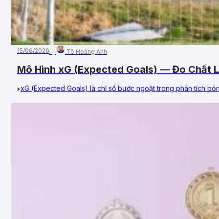
15/06/2026
Tô Hoàng Anh
Mô Hình xG (Expected Goals) — Đo Chất 
xG (Expected Goals) là chỉ số bước ngoặt trong phân tích bóng