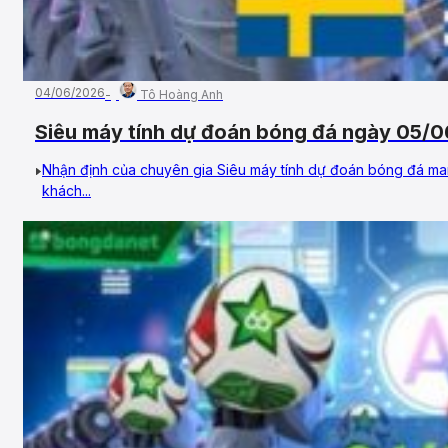
04/06/2026
Tô Hoàng Anh
Siêu máy tính dự đoán bóng đá ngày 05/06
Lạp
Nhận định của chuyên gia Siêu máy tính dự đoán bóng đá man
khách...