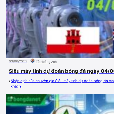
03/06/2026
Tô Hoàng Anh
Siêu máy tính dự đoán bóng đá ngày 04/06
đảo Virgin Anh
Nhận định của chuyên gia Siêu máy tính dự đoán bóng đá man
khách...