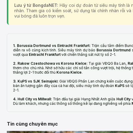
Lưu ý từ BongdaNET:
Hãy coi dự đoán từ siêu máy tính là
nhân. Tham gia có kiểm soát, sử dụng tài chính nhàn rỗi và 
vui bóng đá luôn trọn vẹn.
1. Borussia Dortmund vs Eintracht Frankfurt:
Trận cầu tâm điểm Bund
diễn ra vô cùng kịch tính. Siêu máy tính dự báo
Borussia Dortmund
s
vượt qua
Eintracht Frankfurt
với chiến thắng sát nút tỷ số 2-1.
2. Rakow Czestochowa vs Korona Kielce:
Tại giải VĐQG Ba Lan,
Ra
thơm cho chủ nhà. Nhờ sở hữu các chỉ số tấn công vượt trội, hệ thống 
thắng lợi 2-1 trước đối thủ
Korona Kielce
.
3. KuPS vs SJK Seinajoki:
Giải VĐQG Phần Lan chứng kiến cuộc đụng
bàn ấn tượng gần đây của cả hai đội, siêu máy tính dự đoán
KuPS
sẽ t
2-1.
4. Hull City vs Millwall:
Trận đấu tại giải Hạng Nhất Anh giữa
Hull City
Dù làm khách, nhưng các thông số thống kê lại đang nghiêng về phía
Tin cùng chuyên mục