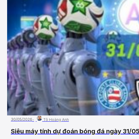
30/05/2026
Tô Hoàng Anh
Siêu máy tính dự đoán bóng đá ngày 31/05
Botafogo (RJ)