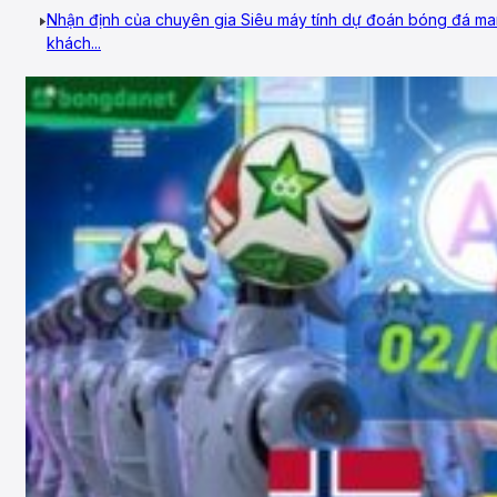
Madagascar
Nhận định của chuyên gia Siêu máy tính dự đoán bóng đá man
khách...