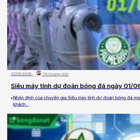
31/05/2026
Tô Hoàng Anh
Siêu máy tính dự đoán bóng đá ngày 01/06
Chapecoense SC
Nhận định của chuyên gia Siêu máy tính dự đoán bóng đá man
khách...