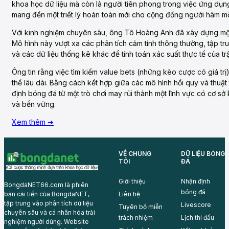
khoa học dữ liệu mà còn là người tiên phong trong việc ứng dụn
mang đến một triết lý hoàn toàn mới cho cộng đồng người hâm mộ
Với kinh nghiệm chuyên sâu, ông Tô Hoàng Anh đã xây dựng m
Mô hình này vượt xa các phân tích cảm tính thông thường, tập t
và các dữ liệu thống kê khác để tính toán xác suất thực tế của tr
Ông tin rằng việc tìm kiếm value bets (những kèo cược có giá trị
thế lâu dài. Bằng cách kết hợp giữa các mô hình hồi quy và thuậ
định bóng đá từ một trò chơi may rủi thành một lĩnh vực có cơ s
và bền vững.
Xem thêm ➔
VỀ CHÚNG
DỮ LIỆU BÓNG
TÔI
ĐÁ
Giới thiệu
Nhận định
BongdaNET66.com là phiên
bóng đá
Liên hệ
bản cải tiến của BongdaNET,
tập trung vào phân tích dữ liệu
Livescore
Tuyên bố miễn
chuyên sâu và cá nhân hóa trải
trách nhiệm
Lịch thi đấu
nghiệm người dùng. Website