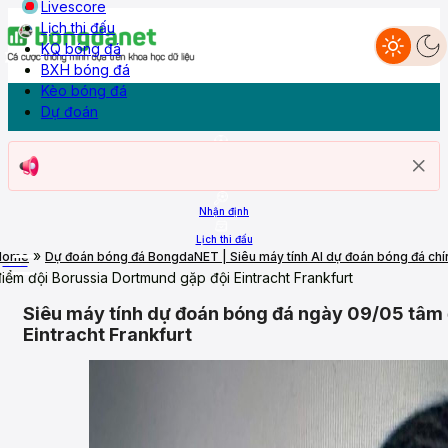
Livescore
Lịch thi đấu
KQ bóng đá
Dự đoán
BXH bóng đá
Nhận định
Livescore
Lịch thi đấu
KQ Bóng đá
BXH
Kèo bóng đá
Kèo bóng đá
Dự đoán
Trang chủ
ASEAN Cup 26
Nhận định
Lịch thi đấu
»
Home
Dự đoán bóng đá BongdaNET | Siêu máy tính AI dự đoán bóng đá ch
More
iểm đội Borussia Dortmund gặp đội Eintracht Frankfurt
Siêu máy tính dự đoán bóng đá ngày 09/05 tâm 
Eintracht Frankfurt