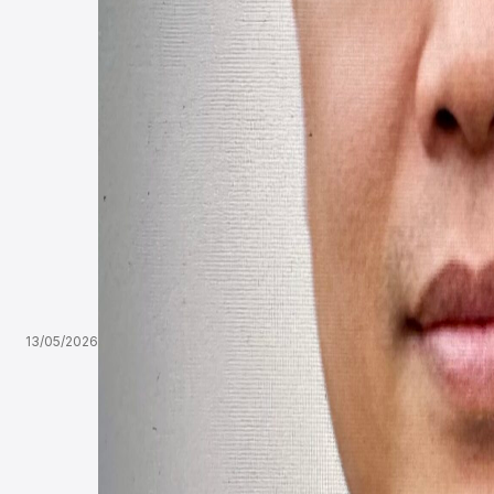
13/05/2026