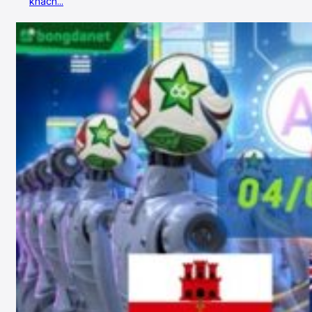
khách...