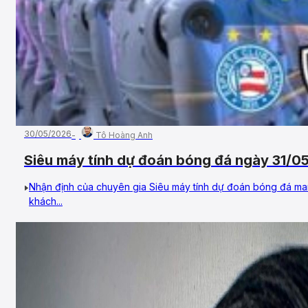
30/05/2026
Tô Hoàng Anh
Siêu máy tính dự đoán bóng đá ngày 31/05
Botafogo (RJ)
Nhận định của chuyên gia Siêu máy tính dự đoán bóng đá man
khách...