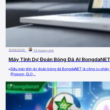
15/06/2026
Tô Hoàng Anh
Máy Tính Dự Đoán Bóng Đá AI BongdaNET
Siêu máy tính dự đoán bóng đá BongdaNET là công cụ phân t
(Poisson, ELO,...