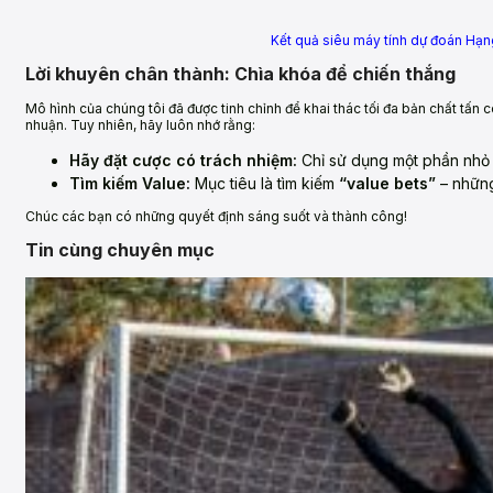
Kết quả siêu máy tính dự đoán Hạn
Lời khuyên chân thành: Chìa khóa để chiến thắng
Mô hình của chúng tôi đã được tinh chỉnh để khai thác tối đa bản chất tấn
nhuận. Tuy nhiên, hãy luôn nhớ rằng:
Hãy đặt cược có trách nhiệm:
Chỉ sử dụng một phần nhỏ 
Tìm kiếm Value:
Mục tiêu là tìm kiếm
“value bets”
– những
Chúc các bạn có những quyết định sáng suốt và thành công!
Tin cùng chuyên mục