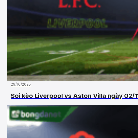
29/10/2025
Soi kèo Liverpool vs Aston Villa ngày 02