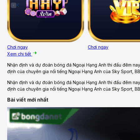
Chơi ngay
Chơi ngay
Xem chi tiết
Nhận định và dự đoán bóng đá Ngoại Hạng Anh thi đấu đêm nay, 
định của chuyên gia nổi tiếng Ngoại Hạng Anh của Sky Sport, B
Nhận định và dự đoán bóng đá Ngoại Hạng Anh thi đấu đêm nay, 
định của chuyên gia nổi tiếng Ngoại Hạng Anh của Sky Sport, B
Bài viết mới nhất