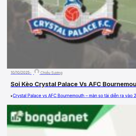
10/10/2025
Chiểu Sương
Soi Kèo Crystal Palace Vs AFC Bournemo
Crystal Palace vs AFC Bournemouth – màn so tài diễn ra vào 