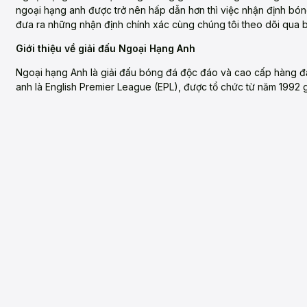
ngoại hạng anh được trở nên hấp dẫn hơn thì việc nhận định bón
đưa ra những nhận định chính xác cùng chúng tôi theo dõi qua bà
Giới thiệu về giải đấu Ngoại Hạng Anh
Ngoại hạng Anh là giải đấu bóng đá độc đáo và cao cấp hàng đầu 
anh là English Premier League (EPL), được tổ chức từ năm 1992 g