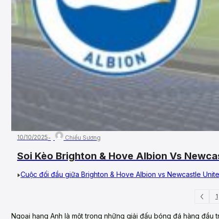
10/10/2025
Chiểu Sương
Soi Kèo Brighton & Hove Albion Vs Newca
Cuộc đối đầu giữa Brighton & Hove Albion vs Newcastle Unit
1
Ngoại hạng Anh là một trong những giải đấu bóng đá hàng đầu tr