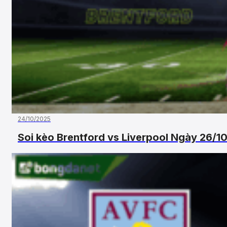
24/10/2025
Soi kèo Brentford vs Liverpool Ngày 26/