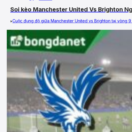
Soi kèo Manchester United Vs Brighton N
Cuộc đụng độ giữa Manchester United vs Brighton tại vòng 9 