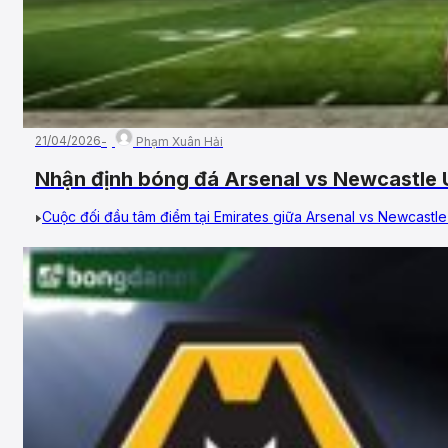
21/04/2026
Phạm Xuân Hải
Nhận định bóng đá Arsenal vs Newcastle 
Cuộc đối đầu tâm điểm tại Emirates giữa Arsenal vs Newcastle 