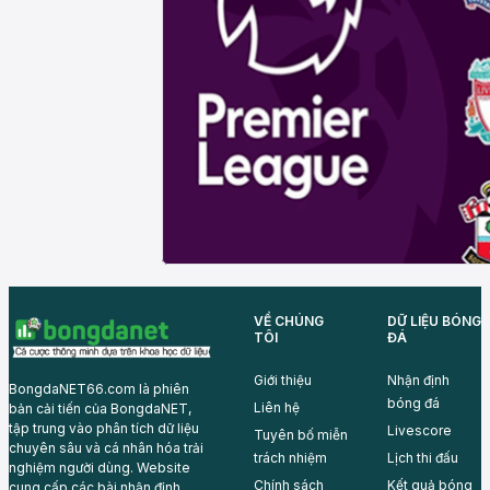
VỀ CHÚNG
DỮ LIỆU BÓNG
TÔI
ĐÁ
Giới thiệu
Nhận định
BongdaNET66.com là phiên
bóng đá
Liên hệ
bản cải tiến của BongdaNET,
tập trung vào phân tích dữ liệu
Livescore
Tuyên bố miễn
chuyên sâu và cá nhân hóa trải
trách nhiệm
Lịch thi đấu
nghiệm người dùng. Website
Chính sách
Kết quả bóng
cung cấp các bài nhận định