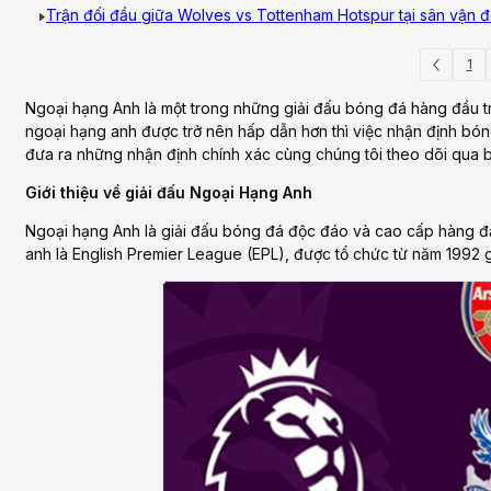
Trận đối đầu giữa Wolves vs Tottenham Hotspur tại sân vận đ
1
Ngoại hạng Anh là một trong những giải đấu bóng đá hàng đầu tr
ngoại hạng anh được trở nên hấp dẫn hơn thì việc nhận định bón
đưa ra những nhận định chính xác cùng chúng tôi theo dõi qua bà
Giới thiệu về giải đấu Ngoại Hạng Anh
Ngoại hạng Anh là giải đấu bóng đá độc đáo và cao cấp hàng đầu 
anh là English Premier League (EPL), được tổ chức từ năm 1992 g