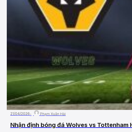
21/04/2026
Phạm Xuân Hải
Nhận định bóng đá Wolves vs Tottenham 