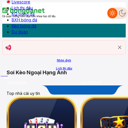
Livescore
Lịch thi đấu
KQ bóng đá
Dự đoán
BXH bóng đá
Nhận định
Livescore
Lịch thi đấu
KQ Bóng đá
BXH
Kèo bóng đá
Kèo bóng đá
Dự đoán
Trang chủ
ASEAN Cup 26
Nhận định
Lịch thi đấu
Soi Kèo Ngoại Hạng Anh
More
Cược HAYWIN
Cược NHATVIP
Top nhà cái uy tín