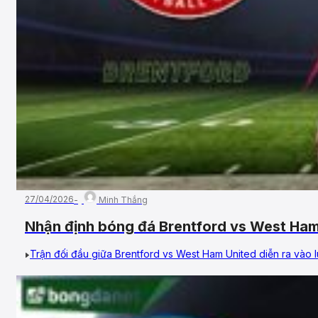
27/04/2026
Minh Thắng
Nhận định bóng đá Brentford vs West Ham
Trận đối đầu giữa Brentford vs West Ham United diễn ra vào l