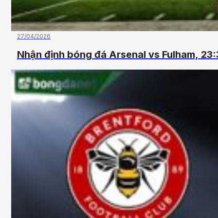
27/04/2026
Nhận định bóng đá Arsenal vs Fulham, 23