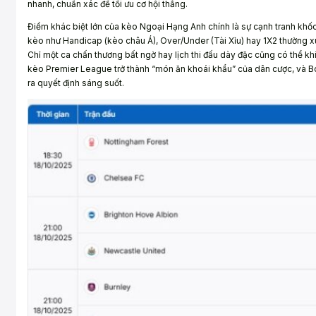
nhanh, chuẩn xác để tối ưu cơ hội thắng.
Điểm khác biệt lớn của kèo Ngoại Hạng Anh chính là sự cạnh tranh khốc l
kèo như Handicap (kèo châu Á), Over/Under (Tài Xỉu) hay 1X2 thường xuy
Chỉ một ca chấn thương bất ngờ hay lịch thi đấu dày đặc cũng có thể kh
kèo Premier League trở thành “món ăn khoái khẩu” của dân cược, và Bo
ra quyết định sáng suốt.