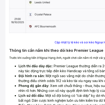
Cập nhật tỷ lệ kèo và soi kèo Ngoại
Thông tin cần nắm khi theo dõi kèo Premier League
Trước khi xuống tiền ở Ngoại Hạng Anh, người chơi cần nắm rõ một vài yế
Lịch thi đấu dày đặc:
Premier League thường diễn ra 2–3 
này tác động trực tiếp đến kèo Handicap và tổng số bàn 
Đội hình ra sân:
Một ngôi sao vắng mặt do chấn thương 
thường điều chỉnh odds 1X2 và kèo tài xỉu ngay sau khi 
Phong độ gần đây:
Xem xét chuỗi thắng – thua, hiệu su
nhìn rõ hơn. Những con số này quyết định tính hợp lý c
Lịch sử đối đầu:
Một số đội bóng có “cái dớp” kỵ dơ n
bất ngờ. Dân cược kinh nghiệm luôn ưu tiên kiểm tra dữ l