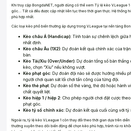
Khi truy cập BongdaNET, người dùng có thể xem Tỷ lệ kèo V.League 1 ở 
góc… Tất cả đều được cập nhật liên tục theo thời gian thực. Hệ thống hi
phù hợp nhất.
Các loại kèo phổ biến thường áp dụng trong V.League tại nền tảng B
Kèo châu Á (Handicap)
: Tính toán sự chênh lệch giữa 
nhất định.
Kèo châu Âu (1X2)
: Dự đoán kết quả chính xác của trậ
bàn.
Kèo Tài/Xỉu (Over/Under)
: Dự đoán tổng số bàn thắng 
kèo, chọn “Xỉu” nếu không vượt.
Kèo phạt góc
: Dự đoán đội nào sẽ được hưởng nhiều p
người chơi quan sát lối chơi tấn công của từng đội.
Kèo thẻ phạt
: Dự đoán số thẻ vàng, thẻ đỏ hoặc hành vi
chất quyết liệt.
Kèo hiệp 1 / hiệp 2
: Cho phép người chơi đặt cược theo
phạt góc.
Kèo tỷ số chính xác
: Dự đoán kết quả cuối cùng với tỷ
Ngoài ra, tỷ lệ kèo V.League 1 còn thay đổi theo thời gian dựa trên diễn
thường xuyên theo dõi biến động để chọn kèo phù hợp, tránh rủi ro khô