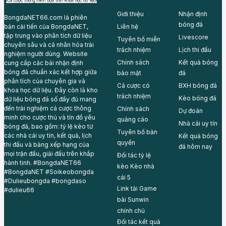
Giới thiệu
Nhận định
BongdaNET66.com là phiên
bóng đá
Liên hệ
bản cải tiến của BongdaNET,
tập trung vào phân tích dữ liệu
Livescore
Tuyên bố miễn
chuyên sâu và cá nhân hóa trải
trách nhiệm
Lịch thi đấu
nghiệm người dùng. Website
Chính sách
Kết quả bóng
cung cấp các bài nhận định
bóng đá chuẩn xác kết hợp giữa
bảo mật
đá
phân tích của chuyên gia và
Cá cược có
BXH bóng đá
khoa học dữ liệu. Đây còn là kho
trách nhiệm
Kèo bóng đá
dữ liệu bóng đá số đầy đủ mang
đến trải nghiệm cá cược thông
Chính sách
Dự đoán
minh cho cược thủ và tín đồ yêu
quảng cáo
Nhà cái uy tín
bóng đá, bao gồm: tỷ lệ kèo từ
Tuyên bố bản
các nhà cái uy tín, kết quả, lịch
Kết quả bóng
quyền
thi đấu và bảng xếp hạng của
đá hôm nay
mọi trận đấu, giải đấu trên khắp
Đối tác tỷ lệ
hành tinh. #BongdaNET66
kèo
Kèo nhà
#BongdaNET #Soikeobongda
cái 5
#Dulieubongda #bongdaso
Link tải Game
#dulieu66
bài
Sunwin
chính chủ
Đối tác
kết quả