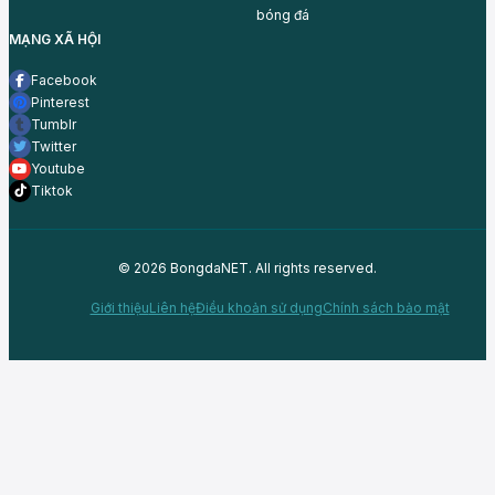
bóng đá
MẠNG XÃ HỘI
Facebook
Pinterest
Tumblr
Twitter
Youtube
Tiktok
© 2026 BongdaNET. All rights reserved.
Giới thiệu
Liên hệ
Điều khoản sử dụng
Chính sách bảo mật