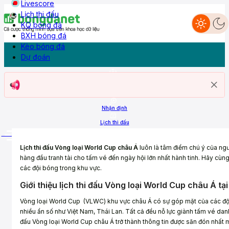
Livescore
Lịch thi đấu
KQ bóng đá
Dự đoán
BXH bóng đá
Nhận định
Livescore
Lịch thi đấu
KQ Bóng đá
BXH
Kèo bóng đá
Kèo bóng đá
Dự đoán
Trang chủ
ASEAN Cup 26
Nhận định
Lịch thi đấu
More
Lịch thi đấu Vòng loại World Cup châu Á
luôn là tâm điểm chú ý của ng
hàng đầu tranh tài cho tấm vé đến ngày hội lớn nhất hành tinh. Hãy cùn
các đội bóng trong khu vực.
Giới thiệu lịch thi đấu Vòng loại World Cup châu Á 
Vòng loại World Cup (VLWC) khu vực châu Á có sự góp mặt của các độ
nhiều ẩn số như Việt Nam, Thái Lan. Tất cả đều nỗ lực giành tấm vé danh
đấu Vòng loại World Cup châu Á trở thành thông tin được săn đón nhất m