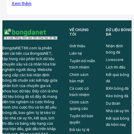
Xem thêm
Video Giới thiệu và hướn
Với sự bùng nổ của khoa học dữ liệu, thế giới bóng đá và cá c
vị tột cùng.
VỀ CHÚNG
DỮ LIỆU BÓNG
Tiếp nối hành trình hơn một thập kỷ, BongdaNET, một thương hi
TÔI
ĐÁ
BongdaNET
phiên bản cải tiến, hay
BongdaNET
66
tại địa c
phá, định hình lại trải nghiệm bóng đá số bằng sức mạnh của
k
Giới thiệu
Nhận định
BongdaNET66.com là phiên
bóng đá
Sự ra đời của
BongdaNET
66 còn là sự kết hợp chiến lược với
Liên hệ
bản cải tiến của BongdaNET,
tập trung vào phân tích dữ liệu
chỉ cung cấp tin tức mà còn mang đến một công cụ mạnh mẽ: m
Livescore
Tuyên bố miễn
chuyên sâu và cá nhân hóa trải
cá cược thông minh dựa trên khoa học dữ liệu
.
trách nhiệm
Lịch thi đấu
nghiệm người dùng. Website
Chính sách
Kết quả bóng
cung cấp các bài nhận định
Kho Dữ liệu Số Hoàn
chỉnh
và Chuyên sâu
bóng đá chuẩn xác kết hợp giữa
bảo mật
đá
phân tích của chuyên gia và
BongdaNET
66 là kho dữ liệu khổng lồ, nơi bạn có thể tìm t
Cá cược có
BXH bóng đá
khoa học dữ liệu. Đây còn là kho
cấp các dữ liệu quan trọng nhất để bạn luôn nắm bắt được mọi 
trách nhiệm
Kèo bóng đá
dữ liệu bóng đá số đầy đủ mang
đến trải nghiệm cá cược thông
Chính sách
Tỷ lệ Kèo Nhà Cái Đa Dạng:
Cập nhật
tỷ lệ kèo nhà c
Dự đoán
minh cho cược thủ và tín đồ yêu
quảng cáo
Hill, Crown, Macauslot
, cùng nhiều nhà cái khác như 
Nhà cái uy tín
bóng đá, bao gồm: tỷ lệ kèo từ
châu Á, châu Âu, Tài Xỉu, cho đến kèo phạt góc, thẻ phạ
Tuyên bố bản
các nhà cái uy tín, kết quả, lịch
Kết quả bóng
Livescore và Kết quả Bóng đá Nhanh nhất:
Theo dõi
quyền
thi đấu và bảng xếp hạng của
đá hôm nay
trên toàn cầu. Mọi bàn thắng, thẻ phạt hay tình huống 
mọi trận đấu, giải đấu trên khắp
Đối tác tỷ lệ