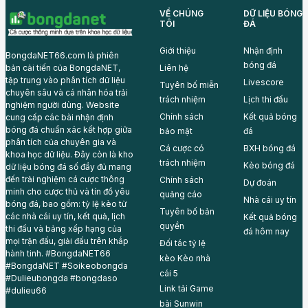
VỀ CHÚNG
DỮ LIỆU BÓNG
TÔI
ĐÁ
Giới thiệu
Nhận định
BongdaNET66.com là phiên
bóng đá
Liên hệ
bản cải tiến của BongdaNET,
tập trung vào phân tích dữ liệu
Livescore
Tuyên bố miễn
chuyên sâu và cá nhân hóa trải
trách nhiệm
Lịch thi đấu
nghiệm người dùng. Website
Chính sách
Kết quả bóng
cung cấp các bài nhận định
bóng đá chuẩn xác kết hợp giữa
bảo mật
đá
phân tích của chuyên gia và
Cá cược có
BXH bóng đá
khoa học dữ liệu. Đây còn là kho
trách nhiệm
Kèo bóng đá
dữ liệu bóng đá số đầy đủ mang
đến trải nghiệm cá cược thông
Chính sách
Dự đoán
minh cho cược thủ và tín đồ yêu
quảng cáo
Nhà cái uy tín
bóng đá, bao gồm: tỷ lệ kèo từ
Tuyên bố bản
các nhà cái uy tín, kết quả, lịch
Kết quả bóng
quyền
thi đấu và bảng xếp hạng của
đá hôm nay
mọi trận đấu, giải đấu trên khắp
Đối tác tỷ lệ
hành tinh. #BongdaNET66
kèo
Kèo nhà
#BongdaNET #Soikeobongda
cái 5
#Dulieubongda #bongdaso
Link tải Game
#dulieu66
bài
Sunwin