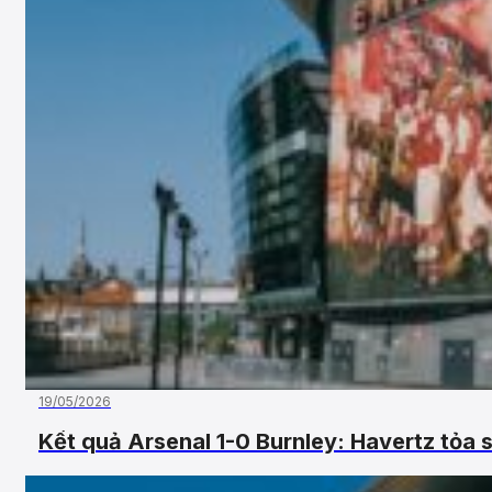
19/05/2026
Kết quả Arsenal 1-0 Burnley: Havertz tỏa