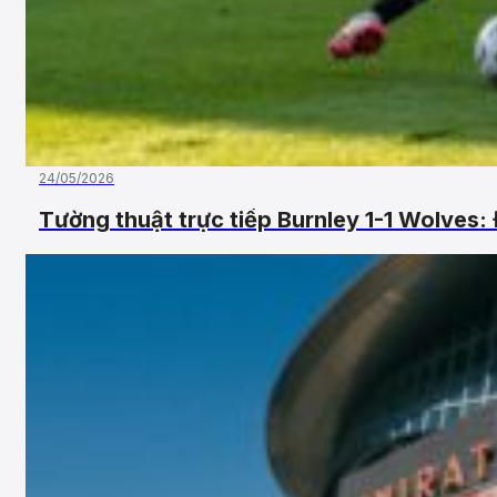
24/05/2026
Tường thuật trực tiếp Burnley 1-1 Wolves: