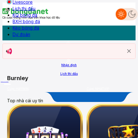
Livescore
Lịch thi đấu
KQ bóng đá
Dự đoán
BXH bóng đá
Nhận định
Livescore
Lịch thi đấu
KQ Bóng đá
BXH
Kèo bóng đá
Kèo bóng đá
Dự đoán
Trang chủ
ASEAN Cup 26
Nhận định
Lịch thi đấu
Burnley
More
Cược HAYWIN
Cược NHATVIP
Top nhà cái uy tín