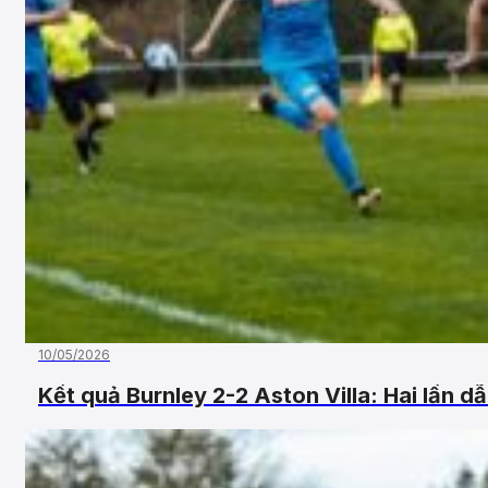
10/05/2026
Kết quả Burnley 2-2 Aston Villa: Hai lần 