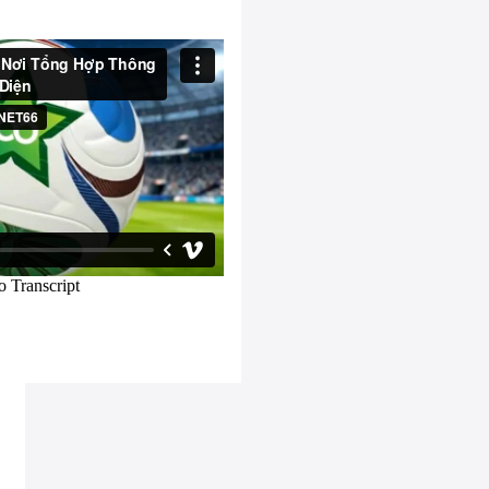
dẫn phân tích dữ liệu số chuyên
 BongdaNET
 dữ liệu, thế giới bóng đá và
ỷ nguyên mới, nơi mỗi trận đấu
thú vị tột cùng.
t thập kỷ, BongdaNET, một