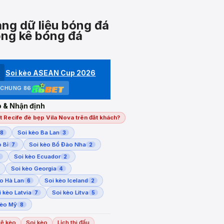
ng dữ liệu bóng đá
ống kê bóng đá
Soi kèo ASEAN Cup 2026
À CHUNG 86
o & Nhận định
 Recife đè bẹp Vila Nova trên đất khách?
Soi kèo Ba Lan
8
3
 Bỉ
Soi kèo Bồ Đào Nha
7
2
Soi kèo Ecuador
2
Soi kèo Georgia
4
o Hà Lan
Soi kèo Iceland
6
2
 kèo Latvia
Soi kèo Litva
7
5
kèo Mỹ
8
lệ kèo
Soi kèo
Lịch thi đấu