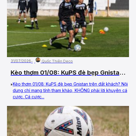
31/07/2026
Quốc Thiên Deco
Kèo thơm 01/08: KuPS đè bẹp Gnistan
trên đất khách?
Kèo thơm 01/08: KuPS đè bẹp Gnistan trên đất khách? Nội
dung chỉ mang tính tham khảo, KHÔNG phải lời khuyên cá
cược. Cá cược...