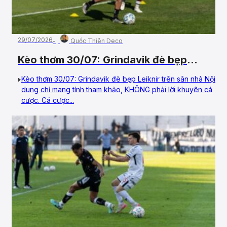
29/07/2026
Quốc Thiên Deco
Kèo thơm 30/07: Grindavik đè bẹp
Leiknir trên sân nhà
Kèo thơm 30/07: Grindavik đè bẹp Leiknir trên sân nhà Nội
dung chỉ mang tính tham khảo, KHÔNG phải lời khuyên cá
cược. Cá cược...