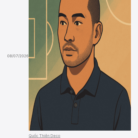
08/07/2026
Quốc Thiên Deco