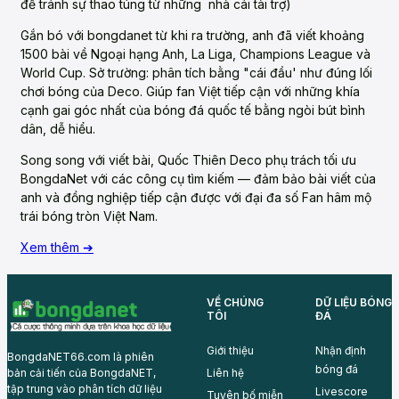
để tránh sự thao túng từ những nhà cái tài trợ)
Gắn bó với bongdanet từ khi ra trường, anh đã viết khoảng
1500 bài về Ngoại hạng Anh, La Liga, Champions League và
World Cup. Sở trường: phân tích bằng "cái đầu' như đúng lối
chơi bóng của Deco. Giúp fan Việt tiếp cận với những khía
cạnh gai góc nhất của bóng đá quốc tế bằng ngòi bút bình
dân, dễ hiểu.
Song song với viết bài, Quốc Thiên Deco phụ trách tối ưu
BongdaNet với các công cụ tìm kiếm — đảm bảo bài viết của
anh và đồng nghiệp tiếp cận được với đại đa số Fan hâm mộ
trái bóng tròn Việt Nam.
Xem thêm ➔
VỀ CHÚNG
DỮ LIỆU BÓNG
TÔI
ĐÁ
Giới thiệu
Nhận định
BongdaNET66.com là phiên
bóng đá
Liên hệ
bản cải tiến của BongdaNET,
tập trung vào phân tích dữ liệu
Livescore
Tuyên bố miễn