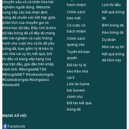
chuyên sâu và cá nhân hóa trải
trách nhiệm
Lịch thi đấu
nghiệm người dùng. Website
Chính sách
Kết quả bóng
cung cấp các bài nhận định
bóng đá chuẩn xác kết hợp giữa
bảo mật
đá
phân tích của chuyên gia và
Cá cược có
BXH bóng đá
khoa học dữ liệu. Đây còn là kho
trách nhiệm
Kèo bóng đá
dữ liệu bóng đá số đầy đủ mang
đến trải nghiệm cá cược thông
Chính sách
Dự đoán
minh cho cược thủ và tín đồ yêu
quảng cáo
Nhà cái uy tín
bóng đá, bao gồm: tỷ lệ kèo từ
Tuyên bố bản
các nhà cái uy tín, kết quả, lịch
Kết quả bóng
quyền
thi đấu và bảng xếp hạng của
đá hôm nay
mọi trận đấu, giải đấu trên khắp
Đối tác tỷ lệ
hành tinh. #BongdaNET66
kèo
Kèo nhà
#BongdaNET #Soikeobongda
cái 5
#Dulieubongda #bongdaso
Link tải Game
#dulieu66
bài
Sunwin
chính chủ
Đối tác
kết quả
bóng đá
MẠNG XÃ HỘI
Facebook