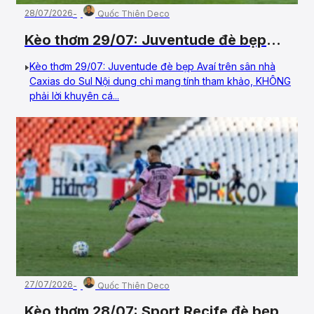
28/07/2026
Quốc Thiên Deco
Kèo thơm 29/07: Juventude đè bẹp
Avaí trên sân nhà Caxias do Sul
Kèo thơm 29/07: Juventude đè bẹp Avaí trên sân nhà
Caxias do Sul Nội dung chỉ mang tính tham khảo, KHÔNG
phải lời khuyên cá...
27/07/2026
Quốc Thiên Deco
Kèo thơm 28/07: Sport Recife đè bẹp