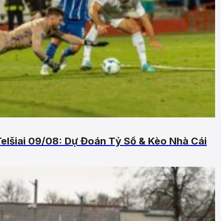
 Telšiai 09/08: Dự Đoán Tỷ Số & Kèo Nhà Cái