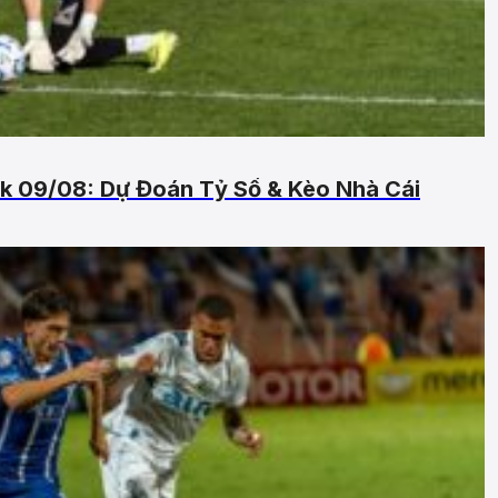
irk 09/08: Dự Đoán Tỷ Số & Kèo Nhà Cái