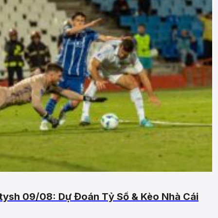
rtysh 09/08: Dự Đoán Tỷ Số & Kèo Nhà Cái