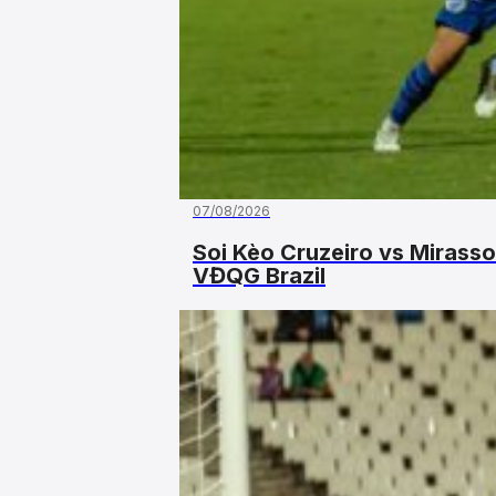
07/08/2026
Soi Kèo Cruzeiro vs Mirass
VĐQG Brazil