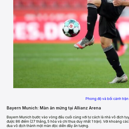
Phong độ và bối cảnh trận
Bayern Munich: Màn ăn mừng tại Allianz Arena
Bayern Munich bước vào vòng đấu cuối cùng với tư cách là nhà vô địch tu
được 86 điểm (27 thắng, 5 hòa và chỉ thua duy nhất 1 trận). Với khoảng cá
đua vô địch thành một màn độc diễn đầy ấn tượng.