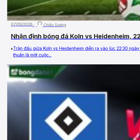
07/05/2026
Chiểu Sương
Nhận định bóng đá Koln vs Heidenheim, 
Trận đấu giữa Koln vs Heidenheim diễn ra vào lúc 22:30 ngà
thuần là một cuộc...