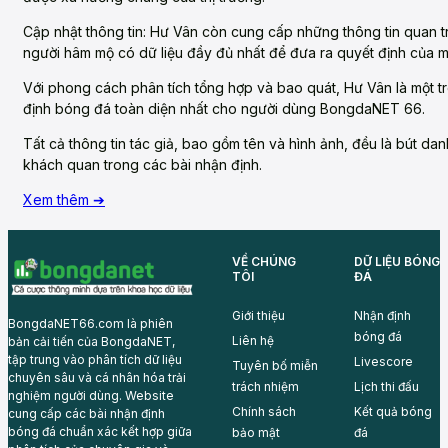
Cập nhật thông tin: Hư Vân còn cung cấp những thông tin quan trọ
người hâm mộ có dữ liệu đầy đủ nhất để đưa ra quyết định của m
Với phong cách phân tích tổng hợp và bao quát, Hư Vân là một 
định bóng đá toàn diện nhất cho người dùng BongdaNET 66.
Tất cả thông tin tác giả, bao gồm tên và hình ảnh, đều là bút da
khách quan trong các bài nhận định.
Xem thêm ➔
VỀ CHÚNG
DỮ LIỆU BÓNG
TÔI
ĐÁ
Giới thiệu
Nhận định
BongdaNET66.com là phiên
bóng đá
Liên hệ
bản cải tiến của BongdaNET,
tập trung vào phân tích dữ liệu
Livescore
Tuyên bố miễn
chuyên sâu và cá nhân hóa trải
trách nhiệm
Lịch thi đấu
nghiệm người dùng. Website
Chính sách
Kết quả bóng
cung cấp các bài nhận định
bóng đá chuẩn xác kết hợp giữa
bảo mật
đá