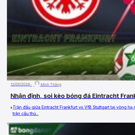
12/05/2026
Minh Thắng
Nhận định, soi kèo bóng đá Eintracht Fran
16/05/2026 – Vòng 34, VĐQG Đức
Trận đấu giữa Eintracht Frankfurt vs VfB Stuttgart tại vòng 
trận cầu thủ...