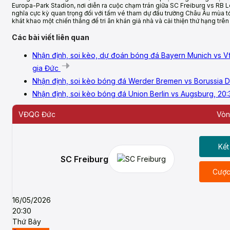
Europa-Park Stadion, nơi diễn ra cuộc chạm trán giữa SC Freiburg vs RB 
nghĩa cực kỳ quan trọng đối với tấm vé tham dự đấu trường Châu Âu mùa tới
khát khao một chiến thắng để tri ân khán giả nhà và cải thiện thứ hạng trê
Các bài viết liên quan
Nhận định, soi kèo, dự đoán bóng đá Bayern Munich vs Vf
gia Đức
Nhận định, soi kèo bóng đá Werder Bremen vs Borussia 
Nhận định, soi kèo bóng đá Union Berlin vs Augsburg, 2
VĐQG Đức
Vòn
Kết
SC Freiburg
Cược
16/05/2026
20:30
Thứ Bảy