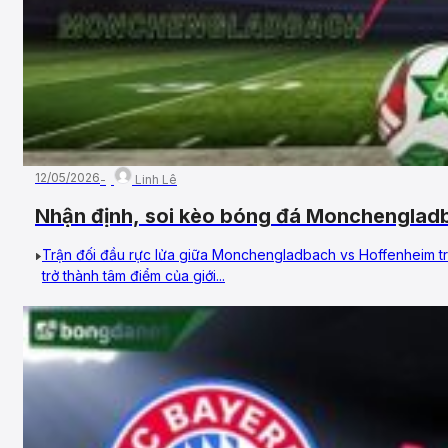
12/05/2026
Linh Lê
Nhận định, soi kèo bóng đá Monchenglad
16/05/2026 – Vòng 34, VĐQG Đức
Trận đối đầu rực lửa giữa Monchengladbach vs Hoffenheim 
trở thành tâm điểm của giới...