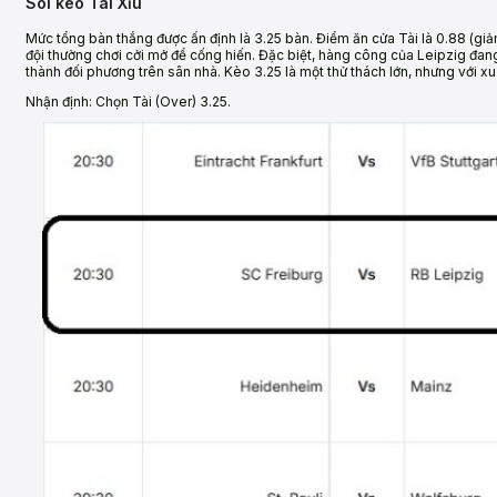
Soi kèo Tài Xỉu
Mức tổng bàn thắng được ấn định là 3.25 bàn. Điểm ăn cửa Tài là 0.88 (giảm)
đội thường chơi cởi mở để cống hiến. Đặc biệt, hàng công của Leipzig đan
thành đối phương trên sân nhà. Kèo 3.25 là một thử thách lớn, nhưng với x
Nhận định: Chọn Tài (Over) 3.25.