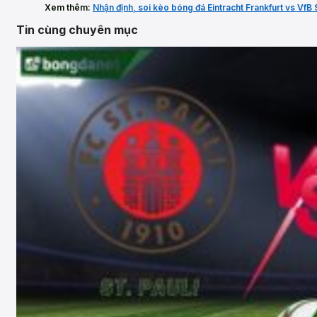
Xem thêm:
Nhận định, soi kèo bóng đá Eintracht Frankfurt vs Vf
Tin cùng chuyên mục