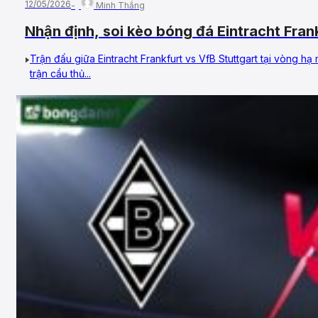
12/05/2026
Minh Thắng
Nhận định, soi kèo bóng đá Eintracht Fran
16/05/2026 – Vòng 34, VĐQG Đức
Trận đấu giữa Eintracht Frankfurt vs VfB Stuttgart tại vòng 
trận cầu thủ...