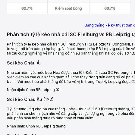
Bảng thống kê kỹ thuật trận 
Phân tích tỷ lệ kèo nhà cái SC Freiburg vs RB Leipzig
Phân tích tỷ lệ kèo nhà cái trận SC Freiburg vs RB Leipzig tại BongdaNET
trí vượt trội trên bảng xếp hạng. Nhà cái thường xếp RB Leipzig cửa trên
tài xỉu cũng nghiêng về khả năng có nhiều bàn thắng khi hai đội đều sở hữu 
Soi kèo Châu Á
Nhà cái niêm yết mức kèo Hòa được thua (0). Điểm ăn của SC Freiburg là 
Việc điểm ăn của cửa khách giảm sâu cho thấy dòng tiền đang đổ về phía L
banh. Với mục tiêu phải thắng để bảo vệ vị trí trong Top 4, Leipzig được đ
Nhận định: Chọn RB Leipzig (0).
Soi kèo Châu Âu (1×2)
Tỷ lệ tương ứng cho ba cửa thắng – hòa – thua là: 2.60 (Freiburg thắng), 3
phản ánh sự chênh lệch nhẹ về đẳng cấp và lực lượng nghiêng về phía đội k
đấu phân định thắng thua rõ ràng thay vì chia điểm.
Nhận định: Chọn RB Leipzig thắng.