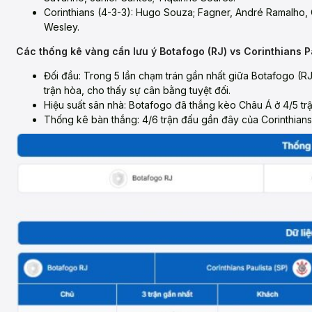
Corinthians (4-3-3): Hugo Souza; Fagner, André Ramalho, 
Wesley.
Các thống kê vàng cần lưu ý Botafogo (RJ) vs Corinthians Pa
Đối đầu:
Trong 5 lần chạm trán gần nhất giữa Botafogo (RJ)
trận hòa, cho thấy sự cân bằng tuyệt đối.
Hiệu suất sân nhà: Botafogo đã thắng kèo Châu Á ở 4/5 tr
Thống kê bàn thắng: 4/6 trận đấu gần đây của Corinthians 