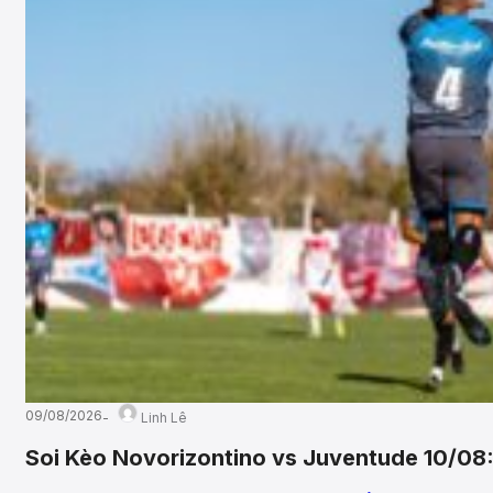
09/08/2026
Linh Lê
Soi Kèo Novorizontino vs Juventude 10/08: