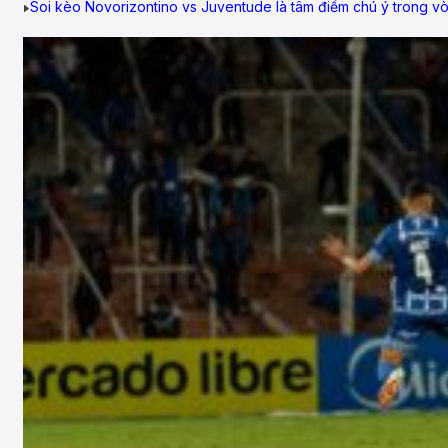
Soi kèo Novorizontino vs Juventude là tâm điểm chú ý trong vòng