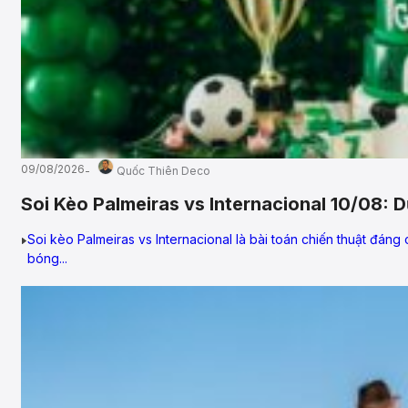
09/08/2026
Quốc Thiên Deco
Soi Kèo Palmeiras vs Internacional 10/08:
Soi kèo Palmeiras vs Internacional là bài toán chiến thuật đán
bóng...