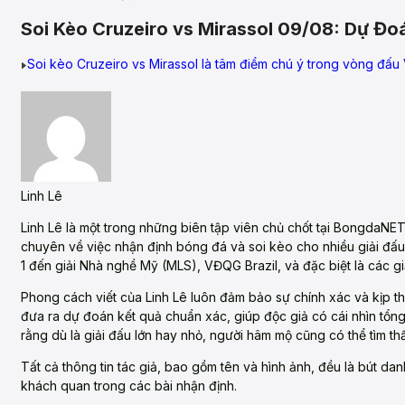
Soi Kèo Cruzeiro vs Mirassol 09/08: Dự Đo
Soi kèo Cruzeiro vs Mirassol là tâm điểm chú ý trong vòng đấu V
Linh Lê
Linh Lê là một trong những biên tập viên chủ chốt tại BongdaNET 6
chuyên về việc nhận định bóng đá và soi kèo cho nhiều giải đấu 
1 đến giải Nhà nghề Mỹ (MLS), VĐQG Brazil, và đặc biệt là các g
Phong cách viết của Linh Lê luôn đảm bảo sự chính xác và kịp thời
đưa ra dự đoán kết quả chuẩn xác, giúp độc giả có cái nhìn tổn
rằng dù là giải đấu lớn hay nhỏ, người hâm mộ cũng có thể tìm t
Tất cả thông tin tác giả, bao gồm tên và hình ảnh, đều là bút da
khách quan trong các bài nhận định.