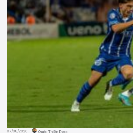
07/08/2026
Quốc Thiên Deco