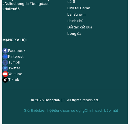
cái 5
#Dulieubongda #bongdaso
Link tải Game
#dulieu66
bài
Sunwin
chính chủ
Đối tác
kết quả
bóng đá
MẠNG XÃ HỘI
Facebook
Pinterest
Tumblr
Twitter
Youtube
Tiktok
© 2026 BongdaNET. All rights reserved.
Giới thiệu
Liên hệ
Điều khoản sử dụng
Chính sách bảo mật