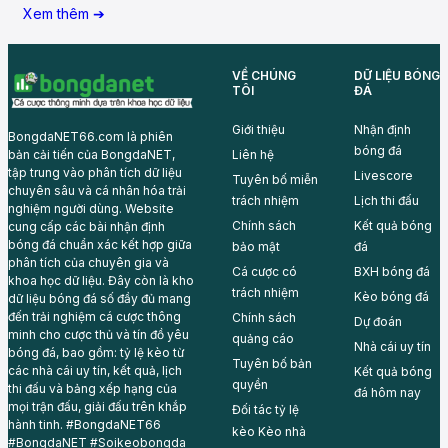
Xem thêm ➔
VỀ CHÚNG
DỮ LIỆU BÓNG
TÔI
ĐÁ
Giới thiệu
Nhận định
BongdaNET66.com là phiên
bóng đá
Liên hệ
bản cải tiến của BongdaNET,
tập trung vào phân tích dữ liệu
Livescore
Tuyên bố miễn
chuyên sâu và cá nhân hóa trải
trách nhiệm
Lịch thi đấu
nghiệm người dùng. Website
Chính sách
Kết quả bóng
cung cấp các bài nhận định
bóng đá chuẩn xác kết hợp giữa
bảo mật
đá
phân tích của chuyên gia và
Cá cược có
BXH bóng đá
khoa học dữ liệu. Đây còn là kho
trách nhiệm
Kèo bóng đá
dữ liệu bóng đá số đầy đủ mang
đến trải nghiệm cá cược thông
Chính sách
Dự đoán
minh cho cược thủ và tín đồ yêu
quảng cáo
Nhà cái uy tín
bóng đá, bao gồm: tỷ lệ kèo từ
Tuyên bố bản
các nhà cái uy tín, kết quả, lịch
Kết quả bóng
quyền
thi đấu và bảng xếp hạng của
đá hôm nay
mọi trận đấu, giải đấu trên khắp
Đối tác tỷ lệ
hành tinh. #BongdaNET66
kèo
Kèo nhà
#BongdaNET #Soikeobongda