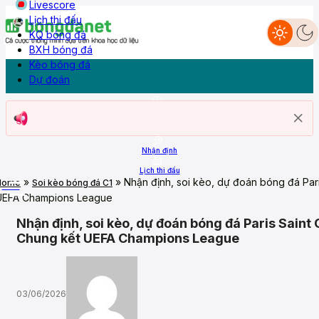
Livescore
Lịch thi đấu
KQ bóng đá
Dự đoán
BXH bóng đá
Nhận định
Livescore
Lịch thi đấu
KQ Bóng đá
BXH
Kèo bóng đá
Kèo bóng đá
Dự đoán
Trang chủ
ASEAN Cup 26
Nhận định
Lịch thi đấu
»
»
Nhận định, soi kèo, dự đoán bóng đá Par
Home
Soi kèo bóng đá C1
More
UEFA Champions League
Nhận định, soi kèo, dự đoán bóng đá Paris Sain
Chung kết UEFA Champions League
03/06/2026