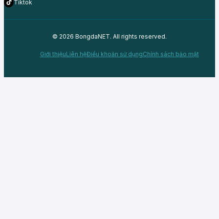
Tiktok
© 2026 BongdaNET. All rights reserved.
Giới thiệu
Liên hệ
Điều khoản sử dụng
Chính sách bảo mật