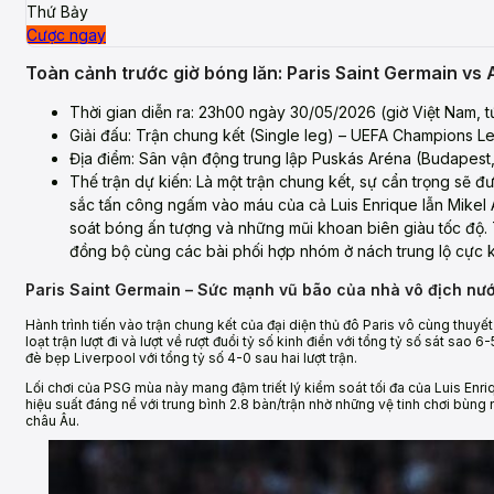
Thứ Bảy
Cược ngay
Toàn cảnh trước giờ bóng lăn: Paris Saint Germain vs 
Thời gian diễn ra: 23h00 ngày 30/05/2026 (giờ Việt Nam, 
Giải đấu: Trận chung kết (Single leg) – UEFA Champions 
Địa điểm: Sân vận động trung lập Puskás Aréna (Budapest
Thế trận dự kiến: Là một trận chung kết, sự cẩn trọng sẽ 
sắc tấn công ngấm vào máu của cả Luis Enrique lẫn Mikel 
soát bóng ấn tượng và những mũi khoan biên giàu tốc độ. 
đồng bộ cùng các bài phối hợp nhóm ở nách trung lộ cực 
Paris Saint Germain – Sức mạnh vũ bão của nhà vô địch nư
Hành trình tiến vào trận chung kết của đại diện thủ đô Paris vô cùng thu
loạt trận lượt đi và lượt về rượt đuổi tỷ số kinh điển với tổng tỷ số sát sao 6
đè bẹp Liverpool với tổng tỷ số 4-0 sau hai lượt trận.
Lối chơi của PSG mùa này mang đậm triết lý kiểm soát tối đa của Luis Enri
hiệu suất đáng nể với trung bình 2.8 bàn/trận nhờ những vệ tinh chơi bùng 
châu Âu.