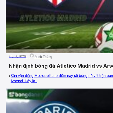
25/04/2026
Minh Thắng
Nhận định bóng đá Atletico Madrid vs Arsenal,
kết, UEFA Champions League
Sân vận động Metropolitano đêm nay sẽ bùng nổ với trận bán 
Arsenal. Đây là...