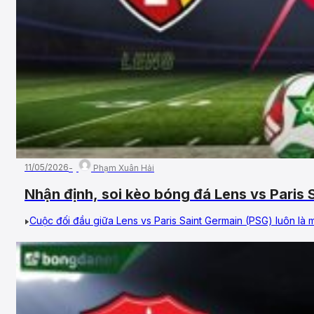
11/05/2026
Phạm Xuân Hải
Nhận định, soi kèo bóng đá Lens vs Paris 
Vòng 29, VĐQG Pháp
Cuộc đối đầu giữa Lens vs Paris Saint Germain (PSG) luôn là