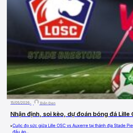
15/05/2026
Biển Đen
Nhận định, soi kèo, dự đoán bóng đá Lill
Vòng 34, VĐQG Pháp
Cuộc đọ sức giữa Lille OSC vs Auxerre tại thánh địa Stade P
đấu áp...