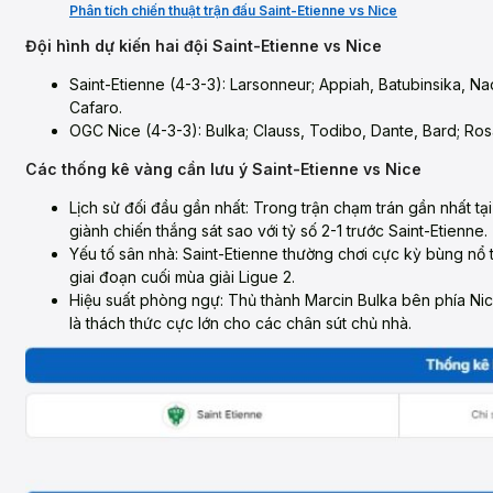
Phân tích chiến thuật trận đấu Saint-Etienne vs Nice
Đội hình dự kiến hai đội Saint-Etienne vs Nice
Saint-Etienne (4-3-3):
Larsonneur; Appiah, Batubinsika, Na
Cafaro.
OGC Nice (4-3-3): Bulka; Clauss, Todibo, Dante, Bard; R
Các thống kê vàng cần lưu ý Saint-Etienne vs Nice
Lịch sử đối đầu gần nhất:
Trong trận chạm trán gần nhất tạ
giành chiến thắng sát sao với tỷ số 2-1 trước Saint-Etienne.
Yếu tố sân nhà: Saint-Etienne thường chơi cực kỳ bùng nổ t
giai đoạn cuối mùa giải Ligue 2.
Hiệu suất phòng ngự: Thủ thành Marcin Bulka bên phía Nice
là thách thức cực lớn cho các chân sút chủ nhà.