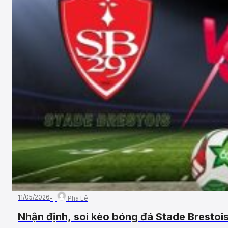
11/05/2026
Pha Lê
Nhận định, soi kèo bóng đá Stade Bresto
Vòng 29, VĐQG Pháp