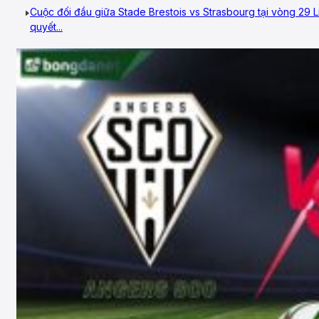
Cuộc đối đầu giữa Stade Brestois vs Strasbourg tại vòng 29 L
quyết...