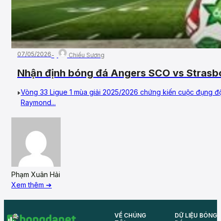
07/05/2026
Chiểu Sương
Nhận định bóng đá Angers SCO vs Strasb
Ligue 1
Vòng 33 Ligue 1 mùa giải 2025/2026 chứng kiến cuộc đụng đ
Raymond...
Phạm Xuân Hải
Xem thêm ➔
VỀ CHÚNG
DỮ LIỆU BÓNG