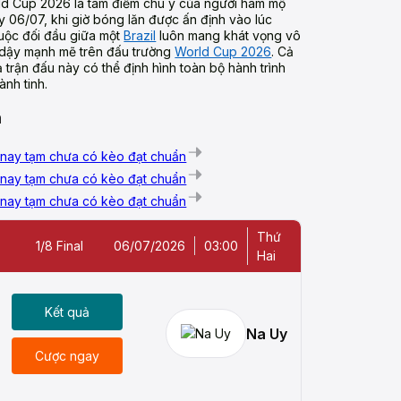
rld Cup 2026 là tâm điểm chú ý của người hâm mộ
 06/07, khi giờ bóng lăn được ấn định vào lúc
cuộc đối đầu giữa một
Brazil
luôn mang khát vọng vô
 dậy mạnh mẽ trên đấu trường
World Cup 2026
. Cả
ả trận đấu này có thể định hình toàn bộ hành trình
ành tinh.
n
nay tạm chưa có kèo đạt chuẩn
nay tạm chưa có kèo đạt chuẩn
nay tạm chưa có kèo đạt chuẩn
Thứ
1/8 Final
06/07/2026
03:00
Hai
Kết quả
Na Uy
Cược ngay