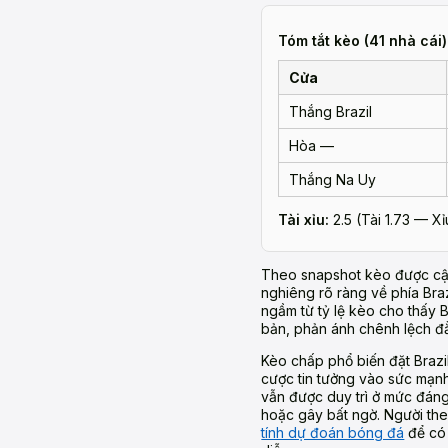
Tóm tắt kèo (41 nhà cái)
Cửa
Thắng Brazil
Hòa —
Thắng Na Uy
Tài xỉu:
2.5 (Tài 1.73 — Xỉ
Theo snapshot kèo được cập 
nghiêng rõ ràng về phía Braz
ngầm từ tỷ lệ kèo cho thấy 
bản, phản ánh chênh lệch đẳn
Kèo chấp phổ biến đặt Brazil
cược tin tưởng vào sức mạnh
vẫn được duy trì ở mức đán
hoặc gây bất ngờ. Người the
tính dự đoán bóng đá
để có 