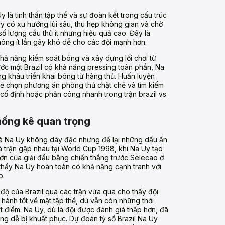
 là tinh thần tập thể và sự đoàn kết trong cấu trúc
y có xu hướng lùi sâu, thu hẹp không gian và chờ
số lượng cầu thủ ít nhưng hiệu quả cao. Đây là
hông ít lần gây khó dễ cho các đội mạnh hơn.
hả năng kiểm soát bóng và xây dựng lối chơi từ
rước một Brazil có khả năng pressing toàn phần, Na
ong khâu triển khai bóng từ hàng thủ. Huấn luyện
sẽ chọn phương án phòng thủ chặt chẽ và tìm kiếm
 cố định hoặc phản công nhanh trong trận brazil vs
thống kê quan trọng
 và Na Uy không dày đặc nhưng để lại những dấu ấn
à trận gặp nhau tại World Cup 1998, khi Na Uy tạo
lớn của giải đấu bằng chiến thắng trước Selecao ở
thấy Na Uy hoàn toàn có khả năng cạnh tranh với
p.
ộ của Brazil qua các trận vừa qua cho thấy đội
ành tốt về mặt tập thể, dù vẫn còn những thời
t điểm. Na Uy, dù là đội được đánh giá thấp hơn, đã
ng dễ bị khuất phục. Dự đoán tỷ số Brazil Na Uy