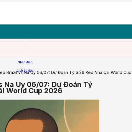
Trang chủ
ASEAN Cup 26
Nhận định
Lịch thi đấu
Kèo Brazil vs Na Uy 06/07: Dự Đoán Tỷ Số & Kèo Nhà Cái World Cu
vs Na Uy 06/07: Dự Đoán Tỷ
ái World Cup 2026