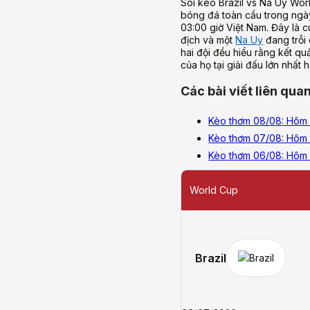
Soi kèo Brazil vs Na Uy Wo
bóng đá toàn cầu trong ngày
03:00 giờ Việt Nam. Đây là 
địch và một
Na Uy
đang trỗi
hai đội đều hiểu rằng kết qu
của họ tại giải đấu lớn nhất h
Các bài viết liên qua
Kèo thơm 08/08: Hôm 
Kèo thơm 07/08: Hôm 
Kèo thơm 06/08: Hôm 
World Cup
Brazil