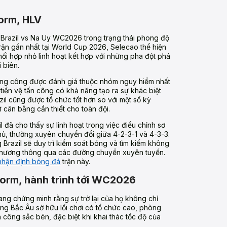
form, HLV
i Brazil vs Na Uy WC2026 trong trạng thái phong độ
trận gần nhất tại World Cup 2026, Selecao thể hiện
hối hợp nhỏ linh hoạt kết hợp với những pha đột phá
 biên.
hàng công được đánh giá thuộc nhóm nguy hiểm nhất
à tiền vệ tấn công có khả năng tạo ra sự khác biệt
zil cũng được tổ chức tốt hơn so với một số kỳ
 cân bằng cần thiết cho toàn đội.
l đã cho thấy sự linh hoạt trong việc điều chỉnh sơ
thủ, thường xuyên chuyển đổi giữa 4-2-3-1 và 4-3-3.
 Brazil sẽ duy trì kiểm soát bóng và tìm kiếm không
 phương thông qua các đường chuyền xuyên tuyến.
nhận định bóng đá
trận này.
form, hành trình tới WC2026
ng chứng minh rằng sự trở lại của họ không chỉ
óng Bắc Âu sở hữu lối chơi có tổ chức cao, phòng
 công sắc bén, đặc biệt khi khai thác tốc độ của