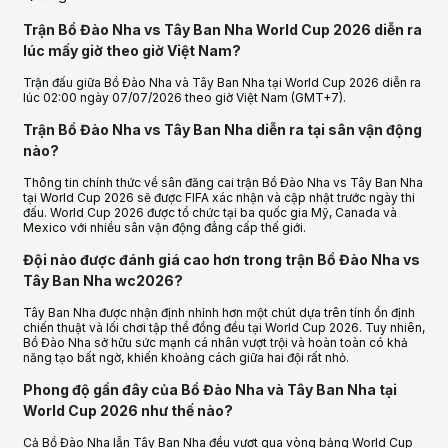
Trận Bồ Đào Nha vs Tây Ban Nha World Cup 2026 diễn ra
lúc mấy giờ theo giờ Việt Nam?
Trận đấu giữa Bồ Đào Nha và Tây Ban Nha tại World Cup 2026 diễn ra
lúc 02:00 ngày 07/07/2026 theo giờ Việt Nam (GMT+7).
Trận Bồ Đào Nha vs Tây Ban Nha diễn ra tại sân vận động
nào?
Thông tin chính thức về sân đăng cai trận Bồ Đào Nha vs Tây Ban Nha
tại World Cup 2026 sẽ được FIFA xác nhận và cập nhật trước ngày thi
đấu. World Cup 2026 được tổ chức tại ba quốc gia Mỹ, Canada và
Mexico với nhiều sân vận động đẳng cấp thế giới.
Đội nào được đánh giá cao hơn trong trận Bồ Đào Nha vs
Tây Ban Nha wc2026?
Tây Ban Nha được nhận định nhỉnh hơn một chút dựa trên tính ổn định
chiến thuật và lối chơi tập thể đồng đều tại World Cup 2026. Tuy nhiên,
Bồ Đào Nha sở hữu sức mạnh cá nhân vượt trội và hoàn toàn có khả
năng tạo bất ngờ, khiến khoảng cách giữa hai đội rất nhỏ.
Phong độ gần đây của Bồ Đào Nha và Tây Ban Nha tại
World Cup 2026 như thế nào?
Cả Bồ Đào Nha lẫn Tây Ban Nha đều vượt qua vòng bảng World Cup