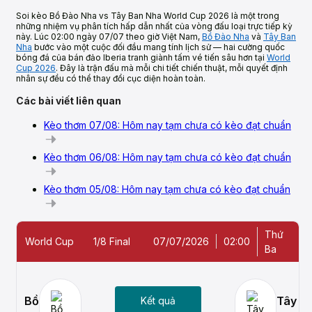
Soi kèo Bồ Đào Nha vs Tây Ban Nha World Cup 2026 là một trong
những nhiệm vụ phân tích hấp dẫn nhất của vòng đấu loại trực tiếp kỳ
này. Lúc 02:00 ngày 07/07 theo giờ Việt Nam,
Bồ Đào Nha
và
Tây Ban
Nha
bước vào một cuộc đối đầu mang tính lịch sử — hai cường quốc
bóng đá của bán đảo Iberia tranh giành tấm vé tiến sâu hơn tại
World
Cup 2026
. Đây là trận đấu mà mỗi chi tiết chiến thuật, mỗi quyết định
nhân sự đều có thể thay đổi cục diện hoàn toàn.
Các bài viết liên quan
Kèo thơm 07/08: Hôm nay tạm chưa có kèo đạt chuẩn
Kèo thơm 06/08: Hôm nay tạm chưa có kèo đạt chuẩn
Kèo thơm 05/08: Hôm nay tạm chưa có kèo đạt chuẩn
Thứ
World Cup
1/8 Final
07/07/2026
02:00
Ba
Bồ
Tây
Kết quả