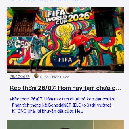
25/07/2026
Quốc Thiên Deco
Kèo thơm 26/07: Hôm nay tạm chưa có
kèo đạt chuẩn
Kèo thơm 26/07: Hôm nay tạm chưa có kèo đạt chuẩn
Phân tích thống kê BongdaNET (ELO+xG+thị trường),
KHÔNG phải lời khuyên đặt cược Hệ...