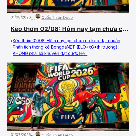
01/08/2026
Quốc Thiên Deco
Kèo thơm 02/08: Hôm nay tạm chưa có
kèo đạt chuẩn
Kèo thơm 02/08: Hôm nay tạm chưa có kèo đạt chuẩn
Phân tích thống kê BongdaNET (ELO+xG+thị trường),
KHÔNG phải lời khuyên đặt cược Hệ...
31/07/2026
Quốc Thiên Deco