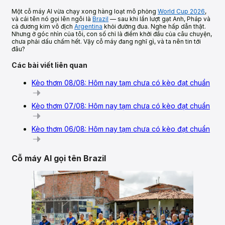
Một cỗ máy AI vừa chạy xong hàng loạt mô phỏng
World Cup 2026
,
và cái tên nó gọi lên ngôi là
Brazil
— sau khi lần lượt gạt Anh, Pháp và
cả đương kim vô địch
Argentina
khỏi đường đua. Nghe hấp dẫn thật.
Nhưng ở góc nhìn của tôi, con số chỉ là điểm khởi đầu của câu chuyện,
chưa phải dấu chấm hết. Vậy cỗ máy đang nghĩ gì, và ta nên tin tới
đâu?
Các bài viết liên quan
Kèo thơm 08/08: Hôm nay tạm chưa có kèo đạt chuẩn
Kèo thơm 07/08: Hôm nay tạm chưa có kèo đạt chuẩn
Kèo thơm 06/08: Hôm nay tạm chưa có kèo đạt chuẩn
Cỗ máy AI gọi tên Brazil