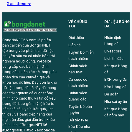
Xem thêm ➔
VỀ CHÚNG
DỮ LIỆU BÓNG
TÔI
ĐÁ
Giới thiệu
Nhận định
BongdaNET66.com là phiên
bóng đá
Liên hệ
bản cải tiến của BongdaNET,
tập trung vào phân tích dữ liệu
Livescore
Tuyên bố miễn
chuyên sâu và cá nhân hóa trải
trách nhiệm
Lịch thi đấu
nghiệm người dùng. Website
Chính sách
Kết quả bóng
cung cấp các bài nhận định
bóng đá chuẩn xác kết hợp giữa
bảo mật
đá
phân tích của chuyên gia và
Cá cược có
BXH bóng đá
khoa học dữ liệu. Đây còn là kho
trách nhiệm
Kèo bóng đá
dữ liệu bóng đá số đầy đủ mang
đến trải nghiệm cá cược thông
Chính sách
Dự đoán
minh cho cược thủ và tín đồ yêu
quảng cáo
Nhà cái uy tín
bóng đá, bao gồm: tỷ lệ kèo từ
Tuyên bố bản
các nhà cái uy tín, kết quả, lịch
Kết quả bóng
quyền
thi đấu và bảng xếp hạng của
đá hôm nay
mọi trận đấu, giải đấu trên khắp
Đối tác tỷ lệ
hành tinh. #BongdaNET66
kèo
Kèo nhà
#BongdaNET #Soikeobongda