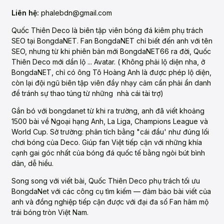
Liên hệ:
phalebdn@gmail.com
Quốc Thiên Deco là biên tập viên bóng đá kiêm phụ trách
SEO tại BongdaNET. Fan BongdaNET chỉ biết đến anh với tên
SEO, nhưng từ khi phiên bản mới BongdaNET66 ra đời, Quốc
Thiên Deco mới dần lộ ... Avatar. ( Không phải lộ diện nha, ở
BongdaNET, chỉ có ông Tô Hoàng Anh là được phép lộ diện,
còn lại đội ngũ biên tập viên đầy nhạy cảm cần phải ẩn danh
để tránh sự thao túng từ những nhà cái tài trợ)
Gắn bó với bongdanet từ khi ra trường, anh đã viết khoảng
1500 bài về Ngoại hạng Anh, La Liga, Champions League và
World Cup. Sở trường: phân tích bằng "cái đầu' như đúng lối
chơi bóng của Deco. Giúp fan Việt tiếp cận với những khía
cạnh gai góc nhất của bóng đá quốc tế bằng ngòi bút bình
dân, dễ hiểu.
Song song với viết bài, Quốc Thiên Deco phụ trách tối ưu
BongdaNet với các công cụ tìm kiếm — đảm bảo bài viết của
anh và đồng nghiệp tiếp cận được với đại đa số Fan hâm mộ
trái bóng tròn Việt Nam.