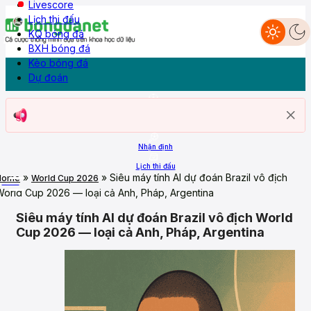
Livescore
Lịch thi đấu
KQ bóng đá
Dự đoán
BXH bóng đá
Nhận định
Livescore
Lịch thi đấu
KQ Bóng đá
BXH
Kèo bóng đá
Kèo bóng đá
Dự đoán
Trang chủ
ASEAN Cup 26
Nhận định
Lịch thi đấu
»
»
Siêu máy tính AI dự đoán Brazil vô địch
Home
World Cup 2026
More
orld Cup 2026 — loại cả Anh, Pháp, Argentina
Siêu máy tính AI dự đoán Brazil vô địch World
Cup 2026 — loại cả Anh, Pháp, Argentina