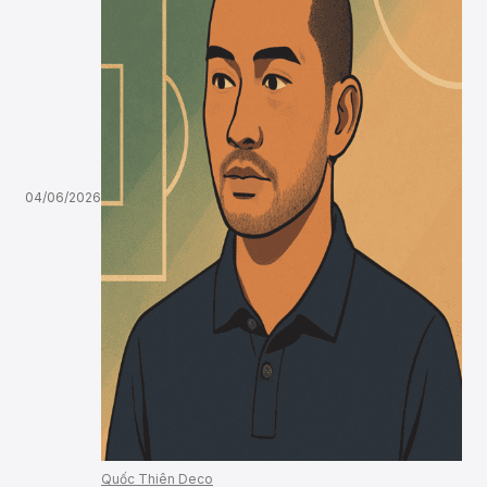
04/06/2026
Quốc Thiên Deco