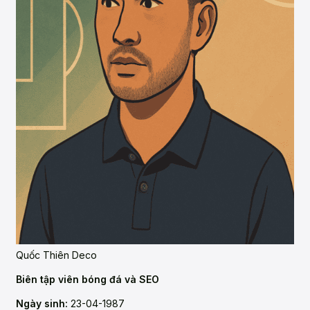
Quốc Thiên Deco
Biên tập viên bóng đá và SEO
Ngày sinh:
23-04-1987