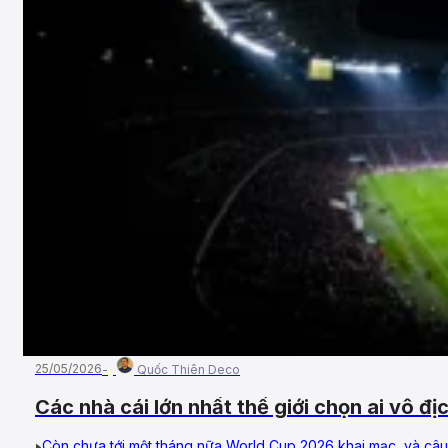
25/05/2026
Quốc Thiên Deco
Các nhà cái lớn nhất thế giới chọn ai vô 
Còn chưa tới một tháng nữa World Cup 2026 khai mạc, và câu h