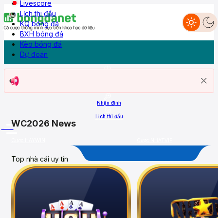
Livescore
Lịch thi đấu
KQ bóng đá
Dự đoán
BXH bóng đá
Nhận định
Livescore
Lịch thi đấu
KQ Bóng đá
BXH
Kèo bóng đá
Kèo bóng đá
Dự đoán
Trang chủ
ASEAN Cup 26
Nhận định
Lịch thi đấu
WC2026 News
More
Cược HAYWIN
Cược NHATVIP
Top nhà cái uy tín