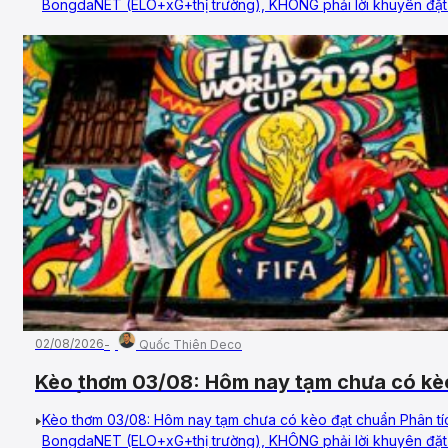
BongdaNET (ELO+xG+thị trường), KHÔNG phải lời khuyên đặt 
02/08/2026
Quốc Thiên Deco
Kèo thơm 03/08: Hôm nay tạm chưa có kè
chuẩn
Kèo thơm 03/08: Hôm nay tạm chưa có kèo đạt chuẩn Phân tí
BongdaNET (ELO+xG+thị trường), KHÔNG phải lời khuyên đặt 