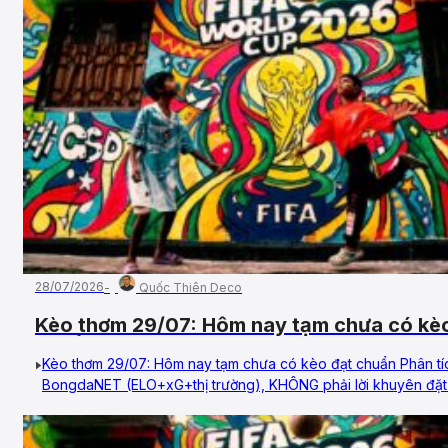
28/07/2026
Quốc Thiên Deco
Kèo thơm 29/07: Hôm nay tạm chưa có kè
chuẩn
Kèo thơm 29/07: Hôm nay tạm chưa có kèo đạt chuẩn Phân tí
BongdaNET (ELO+xG+thị trường), KHÔNG phải lời khuyên đặt 