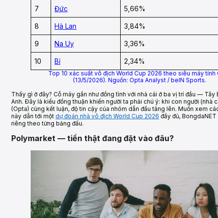
7
Đức
5,66%
8
Hà Lan
3,84%
9
Na Uy
3,36%
10
Bỉ
2,34%
Top 10 xác suất vô địch World Cup 2026 theo siêu máy tính
(13/5/2026). Nguồn: Opta Analyst / beIN Sports.
Thấy gì ở đây? Cỗ máy gần như đồng tình với nhà cái ở ba vị trí đầu — Tây
Anh. Đây là kiểu đồng thuận khiến người ta phải chú ý: khi con người (nhà c
(Opta) cùng kết luận, độ tin cậy của nhóm dẫn đầu tăng lên. Muốn xem c
này dẫn tới một
dự đoán nhà vô địch World Cup 2026
đầy đủ, BongdaNET 
riêng theo từng bảng đấu.
Polymarket — tiền thật đang đặt vào đâu?