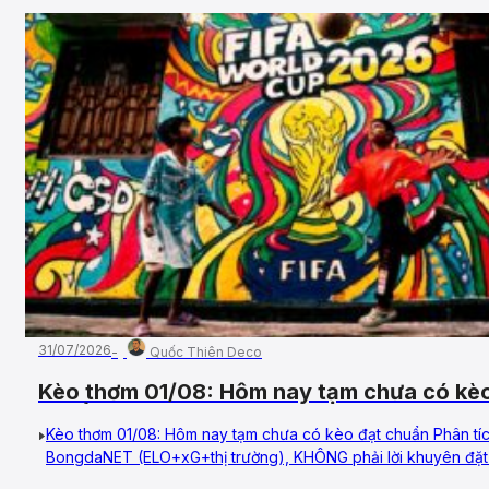
31/07/2026
Quốc Thiên Deco
Kèo thơm 01/08: Hôm nay tạm chưa có kè
chuẩn
Kèo thơm 01/08: Hôm nay tạm chưa có kèo đạt chuẩn Phân tí
BongdaNET (ELO+xG+thị trường), KHÔNG phải lời khuyên đặt 