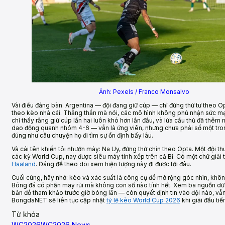
Ảnh: Pexels / Franco Monsalvo
Vài điều đáng bàn. Argentina — đội đang giữ cúp — chỉ đứng thứ tư theo O
theo kèo nhà cái. Thẳng thắn mà nói, các mô hình không phủ nhận sức m
chỉ thấy rằng giữ cúp lần hai luôn khó hơn lần đầu, và lứa cầu thủ đã thêm mộ
dao động quanh nhóm 4-6 — vẫn là ứng viên, nhưng chưa phải số một tron
đúng như câu chuyện họ đi tìm sự ổn định bấy lâu.
Và cái tên khiến tôi nhướn mày: Na Uy, đứng thứ chín theo Opta. Một đội t
các kỳ World Cup, nay được siêu máy tính xếp trên cả Bỉ. Có một chữ giải t
Haaland
. Đáng để theo dõi xem hiện tượng này đi được tới đâu.
Cuối cùng, hãy nhớ: kèo và xác suất là công cụ để mở rộng góc nhìn, không p
Bóng đá có phần may rủi mà không con số nào tính hết. Xem ba nguồn dữ 
bản đồ tham khảo trước giờ bóng lăn — còn quyết định tin vào đội nào, vẫn
BongdaNET sẽ liên tục cập nhật
tỷ lệ kèo World Cup 2026
khi giải đấu tiến
Từ khóa
WC2026
WC2026 News