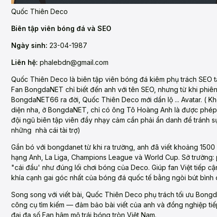
Quốc Thiên Deco
Biên tập viên bóng đá và SEO
Ngày sinh:
23-04-1987
Liên hệ:
phalebdn@gmail.com
Quốc Thiên Deco là biên tập viên bóng đá kiêm phụ trách SEO 
Fan BongdaNET chỉ biết đến anh với tên SEO, nhưng từ khi phiê
BongdaNET66 ra đời, Quốc Thiên Deco mới dần lộ ... Avatar. ( Kh
diện nha, ở BongdaNET, chỉ có ông Tô Hoàng Anh là được phép l
đội ngũ biên tập viên đầy nhạy cảm cần phải ẩn danh để tránh s
những nhà cái tài trợ)
Gắn bó với bongdanet từ khi ra trường, anh đã viết khoảng 1500
hạng Anh, La Liga, Champions League và World Cup. Sở trường: 
"cái đầu' như đúng lối chơi bóng của Deco. Giúp fan Việt tiếp c
khía cạnh gai góc nhất của bóng đá quốc tế bằng ngòi bút bình 
Song song với viết bài, Quốc Thiên Deco phụ trách tối ưu Bongd
công cụ tìm kiếm — đảm bảo bài viết của anh và đồng nghiệp ti
đại đa số Fan hâm mộ trái bóng tròn Việt Nam.