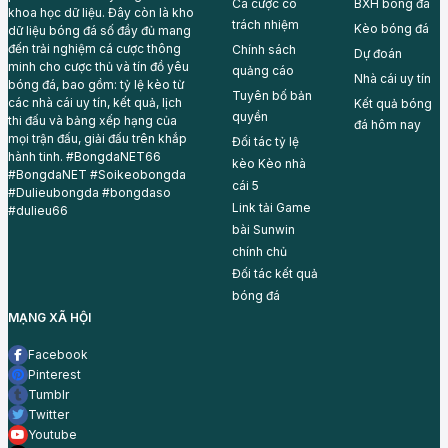
Cá cược có
BXH bóng đá
khoa học dữ liệu. Đây còn là kho
trách nhiệm
Kèo bóng đá
dữ liệu bóng đá số đầy đủ mang
đến trải nghiệm cá cược thông
Chính sách
Dự đoán
minh cho cược thủ và tín đồ yêu
quảng cáo
Nhà cái uy tín
bóng đá, bao gồm: tỷ lệ kèo từ
Tuyên bố bản
các nhà cái uy tín, kết quả, lịch
Kết quả bóng
quyền
thi đấu và bảng xếp hạng của
đá hôm nay
mọi trận đấu, giải đấu trên khắp
Đối tác tỷ lệ
hành tinh. #BongdaNET66
kèo
Kèo nhà
#BongdaNET #Soikeobongda
cái 5
#Dulieubongda #bongdaso
Link tải Game
#dulieu66
bài
Sunwin
chính chủ
Đối tác
kết quả
bóng đá
MẠNG XÃ HỘI
Facebook
Pinterest
Tumblr
Twitter
Youtube