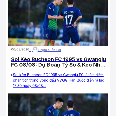
06/08/2026
Phạm Xuân Hải
Soi Kèo Bucheon FC 1995 vs Gwangju
FC 08/08: Dự Đoán Tỷ Số & Kèo Nhà
Cái VĐQG Hàn Quốc
Soi kèo Bucheon FC 1995 vs Gwangju FC là tâm điểm
phân tích trong vòng đấu VĐQG Hàn Quốc diễn ra lúc
17:30 ngày 08/08....