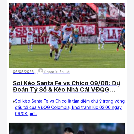
06/08/2026
Phạm Xuân Hải
Soi Kèo Santa Fe vs Chico 09/08: Dự
Đoán Tỷ Số & Kèo Nhà Cái VĐQG
Colombia
Soi kèo Santa Fe vs Chico là tâm điểm chú ý trong vòng
đấu tới của VĐQG Colombia, khởi tranh lúc 02:00 ngày
09/08 giờ...