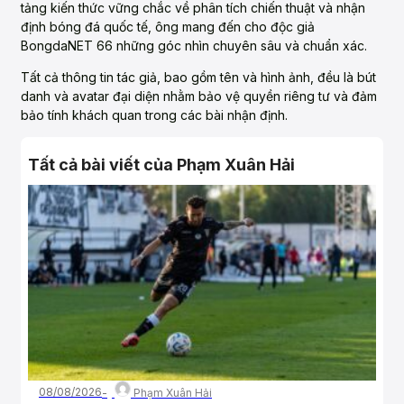
tảng kiến thức vững chắc về phân tích chiến thuật và nhận
định bóng đá quốc tế, ông mang đến cho độc giả
BongdaNET 66 những góc nhìn chuyên sâu và chuẩn xác.
Tất cả thông tin tác giả, bao gồm tên và hình ảnh, đều là bút
danh và avatar đại diện nhằm bảo vệ quyền riêng tư và đảm
bảo tính khách quan trong các bài nhận định.
Tất cả bài viết của Phạm Xuân Hải
08/08/2026
Phạm Xuân Hải