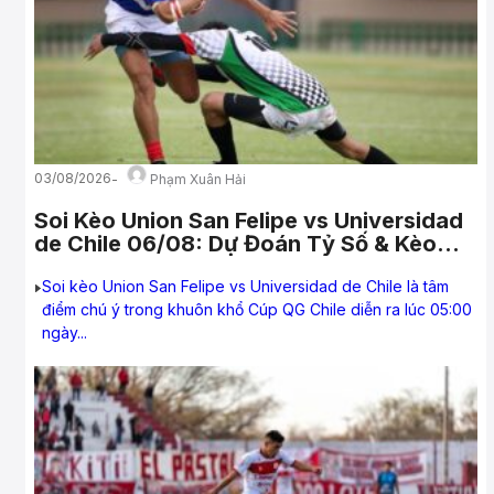
03/08/2026
Phạm Xuân Hải
Soi Kèo Union San Felipe vs Universidad
de Chile 06/08: Dự Đoán Tỷ Số & Kèo
Nhà Cái Cúp QG Chile
Soi kèo Union San Felipe vs Universidad de Chile là tâm
điểm chú ý trong khuôn khổ Cúp QG Chile diễn ra lúc 05:00
ngày...