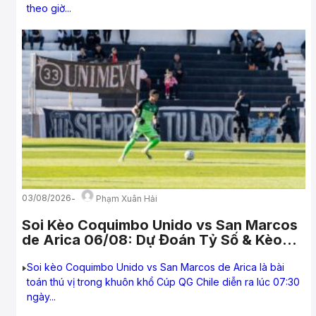
theo giờ...
03/08/2026
Phạm Xuân Hải
Soi Kèo Coquimbo Unido vs San Marcos
de Arica 06/08: Dự Đoán Tỷ Số & Kèo
Nhà Cái Cúp QG Chile
Soi kèo Coquimbo Unido vs San Marcos de Arica là bài
toán thú vị trong khuôn khổ Cúp QG Chile diễn ra lúc 07:30
ngày...