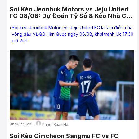
Soi Kèo Jeonbuk Motors vs Jeju United
FC 08/08: Dự Đoán Tỷ Số & Kèo Nhà Cái
VĐQG Hàn Quốc
Soi kèo Jeonbuk Motors vs Jeju United FC là tâm điểm của
vòng đấu VĐQG Hàn Quốc ngày 08/08, khởi tranh lúc 17:30
giờ Việt...
06/08/2026
Phạm Xuân Hải
Soi Kèo Gimcheon Sangmu FC vs FC