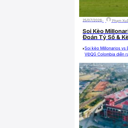
25/07/2026
Phạm Xuâ
Soi Kèo Millona
Đoán Tỷ Số & K
Soi kèo Millonarios vs
VĐQG Colombia diễn ra 