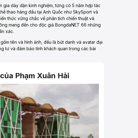
n gia dày dặn kinh nghiệm, từng có 5 năm hợp tác
n thể thao hàng đầu tại Anh Quốc như SkySport và
iến thức vững chắc về phân tích chiến thuật và
, ông mang đến cho độc giả BongdaNET 66 những
ẩn xác.
o gồm tên và hình ảnh, đều là bút danh và avatar đại
ng tư và đảm bảo tính khách quan trong các bài
t của Phạm Xuân Hải