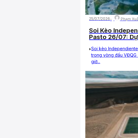
25/07/2026
Phạm Xuâ
Soi Kèo Indepen
Pasto 26/07: Dự
VĐQG Colombi
Soi kèo Independiente 
trong vòng đấu VĐQG C
giờ...