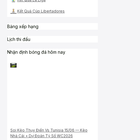
Kết Quả Cúp Libertadores
Bảng xếp hạng
Lịch thi đấu
Nhận định bóng đá hôm nay
Soi Kèo Thụy Điển Vs Tunisia 15/06 — Kèo
Nhà Cái + Dự Đoán Tỷ Số WC2026