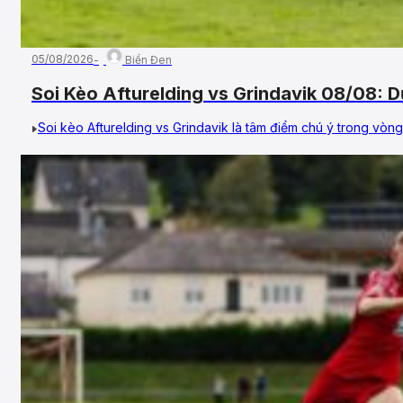
05/08/2026
Biển Đen
Soi Kèo Afturelding vs Grindavik 08/08: 
Soi kèo Afturelding vs Grindavik là tâm điểm chú ý trong vòng 