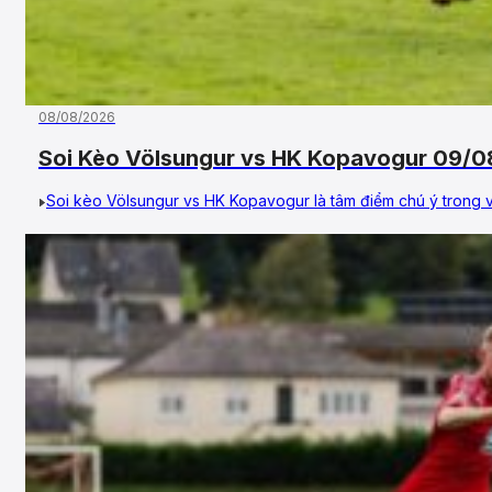
08/08/2026
Soi Kèo Völsungur vs HK Kopavogur 09/08
Soi kèo Völsungur vs HK Kopavogur là tâm điểm chú ý trong v