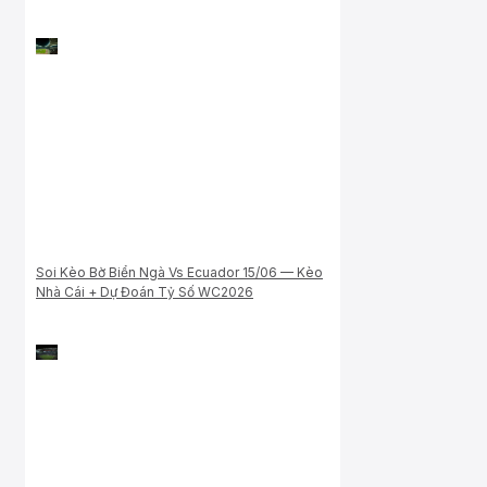
Soi Kèo Bờ Biển Ngà Vs Ecuador 15/06 — Kèo
Nhà Cái + Dự Đoán Tỷ Số WC2026