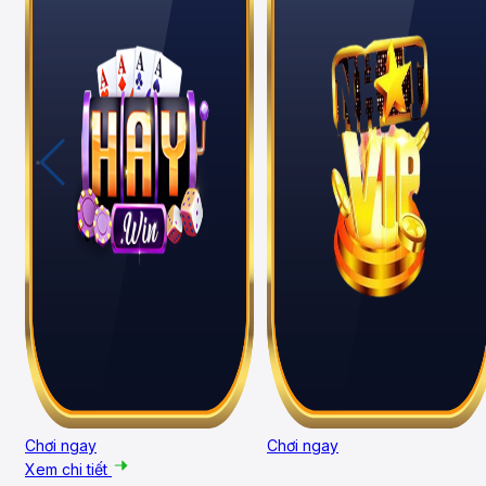
Chơi ngay
Chơi ngay
Xem chi tiết