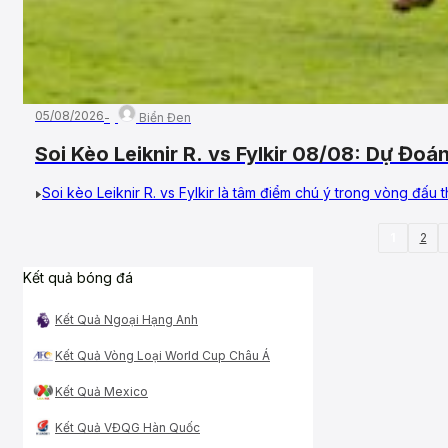
05/08/2026
Biển Đen
Soi Kèo Leiknir R. vs Fylkir 08/08: Dự Đoá
Soi kèo Leiknir R. vs Fylkir là tâm điểm chú ý trong vòng đấu 
2
1
Kết quả bóng đá
Kết Quả Ngoại Hạng Anh
Kết Quả Vòng Loại World Cup Châu Á
Kết Quả Mexico
Kết Quả VĐQG Hàn Quốc