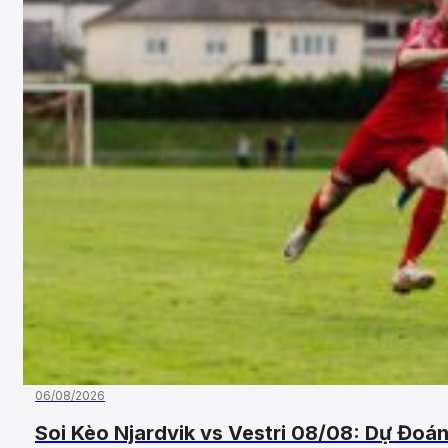
06/08/2026
Soi Kèo Njardvik vs Vestri 08/08: Dự Đoán