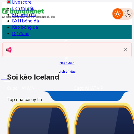
Livescore
Lịch thi đấu
KQ bóng đá
Dự đoán
BXH bóng đá
Nhận định
Livescore
Lịch thi đấu
KQ Bóng đá
BXH
Kèo bóng đá
Kèo bóng đá
Dự đoán
Trang chủ
ASEAN Cup 26
Nhận định
Lịch thi đấu
Soi kèo Iceland
More
Cược HAYWIN
Cược NHATVIP
Top nhà cái uy tín