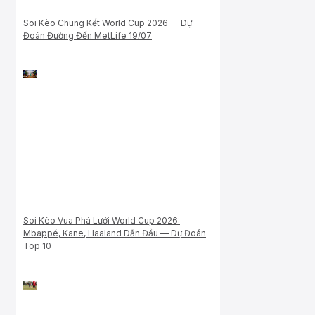
Soi Kèo Chung Kết World Cup 2026 — Dự
Đoán Đường Đến MetLife 19/07
Soi Kèo Vua Phá Lưới World Cup 2026:
Mbappé, Kane, Haaland Dẫn Đầu — Dự Đoán
Top 10