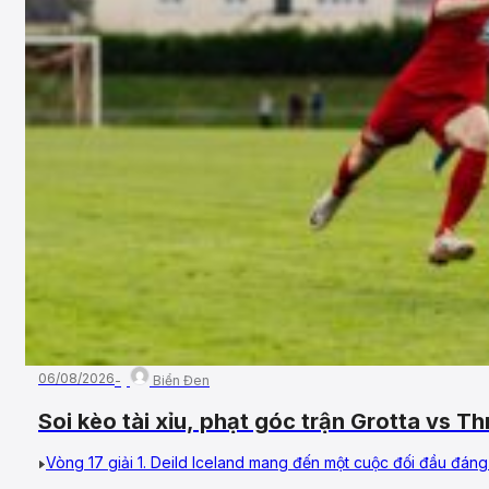
06/08/2026
Biển Đen
Soi kèo tài xỉu, phạt góc trận Grotta vs T
Vòng 17 giải 1. Deild Iceland mang đến một cuộc đối đầu đáng c