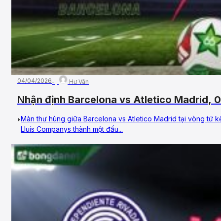
04/04/2026
Hư Vân
Nhận định Barcelona vs Atletico Madrid,
UEFA Champions League
Màn thư hùng giữa Barcelona vs Atletico Madrid tại vòng tứ
Lluís Companys thành một đấu...