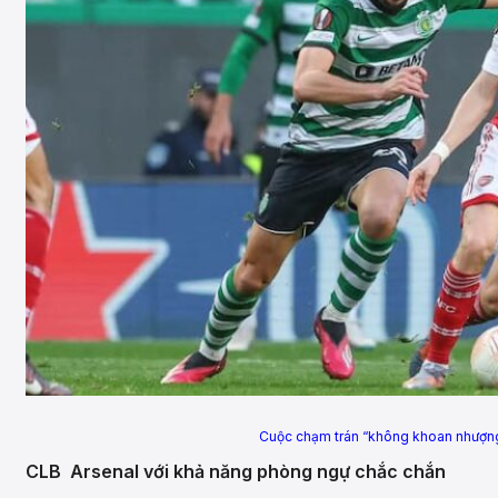
Cuộc chạm trán “không khoan nhượng
CLB Arsenal với khả năng phòng ngự chắc chắn