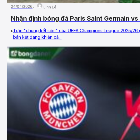
24/04/2026
Linh Lê
Nhận định bóng đá Paris Saint Germain v
29/04/2026 – Vòng bán kết, UEFA Ch
Trận "chung kết sớm" của UEFA Champions League 2025/26 giữ
bán kết đang khiến cả...