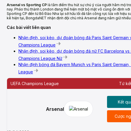
Arsenal vs Sporting CP
là tâm điểm thu hút sự chú ý của người hâm mộ t
nay. Pháo thủ thành London đang thể hiện một bộ mặt vô cùng ổn định với c
Sporting CP đến từ Bồ Đào Nha lại sở hữu lối đá tấn công rực lửa với hiệu 
kê hiện tại, BongdaNET nhận định đội chủ nhà Arsenal đang nắm giữ nhiều l
Các bài viết liên quan
Nhận định, soi kèo, dự đoán bóng đá Paris Saint Germain
Champions League
Nhận định, soi kèo, dự đoán bóng đá nữ FC Barcelona vs 
Champions League Nữ
Nhận định bóng đá Bayern Munich vs Paris Saint Germain
League
UEFA Champions League
Tứ kế
Kết qu
Arsenal
Cược ng