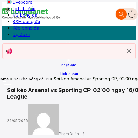
Livescore
Lịch thi đấu
KQ bóng đá
Dự đoán
BXH bóng đá
Nhận định
Livescore
Lịch thi đấu
KQ Bóng đá
BXH
Kèo bóng đá
Kèo bóng đá
Dự đoán
Trang chủ
ASEAN Cup 26
Nhận định
Lịch thi đấu
»
»
Soi kèo Arsenal vs Sporting CP, 02:00 n
Home
Soi kèo bóng đá C1
More
Soi kèo Arsenal vs Sporting CP, 02:00 ngày 16
League
24/05/2026
Phạm Xuân Hải