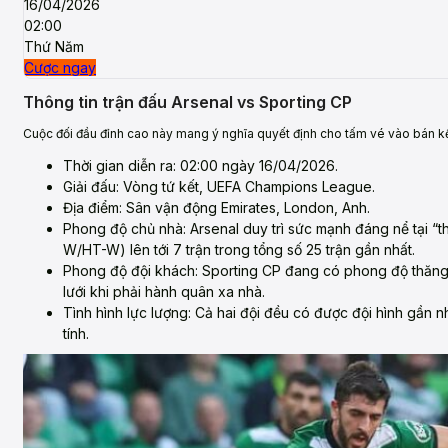
16/04/2026
02:00
Thứ Năm
Cược ngay
Thông tin trận đấu Arsenal vs Sporting CP
Cuộc đối đầu đỉnh cao này mang ý nghĩa quyết định cho tấm vé vào bán kết,
Thời gian diễn ra: 02:00 ngày 16/04/2026.
Giải đấu: Vòng tứ kết, UEFA Champions League.
Địa điểm: Sân vận động Emirates, London, Anh.
Phong độ chủ nhà: Arsenal duy trì sức mạnh đáng nể tại “thá
W/HT-W) lên tới 7 trận trong tổng số 25 trận gần nhất.
Phong độ đội khách: Sporting CP đang có phong độ thăng 
lưới khi phải hành quân xa nhà.
Tình hình lực lượng: Cả hai đội đều có được đội hình gần 
tính.