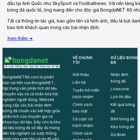
đầu tại Anh Quốc như SkySport và Footballnews. Với nền tảng ki
bóng đá quốc tế, ông mang đến cho độc giả BongdaNET 66 nhữ
Tất cả thông tin tác giả, bao gồm tên và hình ảnh, đều là bút d
bảo tính khách quan trong các bài nhận định.
Xem thêm ➔
VỀ CHÚNG
DỮ LIỆU BÓNG
TÔI
ĐÁ
Giới thiệu
Nhận định
BongdaNET66.com là phiên
bóng đá
Liên hệ
bản cải tiến của BongdaNET,
tập trung vào phân tích dữ liệu
Livescore
Tuyên bố miễn
chuyên sâu và cá nhân hóa trải
trách nhiệm
Lịch thi đấu
nghiệm người dùng. Website
Chính sách
Kết quả bóng
cung cấp các bài nhận định
bóng đá chuẩn xác kết hợp giữa
bảo mật
đá
phân tích của chuyên gia và
Cá cược có
BXH bóng đá
khoa học dữ liệu. Đây còn là kho
trách nhiệm
Kèo bóng đá
dữ liệu bóng đá số đầy đủ mang
đến trải nghiệm cá cược thông
Chính sách
Dự đoán
minh cho cược thủ và tín đồ yêu
quảng cáo