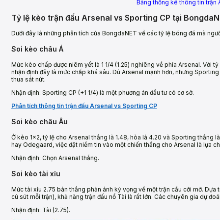
Bảng thống kê thông tin trận
Tỷ lệ kèo trận đấu Arsenal vs Sporting CP tại Bongda
Dưới đây là những phân tích của BongdaNET về các tỷ lệ bóng đá mà người
Soi kèo châu Á
Mức kèo chấp được niêm yết là 1 1/4 (1.25) nghiêng về phía Arsenal. Với tỷ
nhận định đây là mức chấp khá sâu. Dù Arsenal mạnh hơn, nhưng Sporting v
thua sát nút.
Nhận định: Sporting CP (+1 1/4) là một phương án đầu tư có cơ sở.
Phân tích thông tin trận đấu Arsenal vs Sporting CP
Soi kèo châu Âu
Ở kèo 1×2, tỷ lệ cho Arsenal thắng là 1.48, hòa là 4.20 và Sporting thắng l
hay Odegaard, việc đặt niềm tin vào một chiến thắng cho Arsenal là lựa ch
Nhận định: Chọn Arsenal thắng.
Soi kèo tài xỉu
Mức tài xỉu 2.75 bàn thắng phản ánh kỳ vọng về một trận cầu cởi mở. Dựa tr
cú sút mỗi trận), khả năng trận đấu nổ Tài là rất lớn. Các chuyên gia dự đo
Nhận định: Tài (2.75).