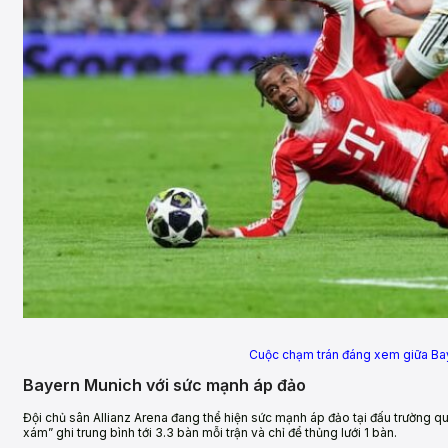
Cuộc chạm trán đáng xem giữa Ba
Bayern Munich với sức mạnh áp đảo
Đội chủ sân Allianz Arena đang thể hiện sức mạnh áp đảo tại đấu trường qu
xám” ghi trung bình tới 3.3 bàn mỗi trận và chỉ để thủng lưới 1 bàn.