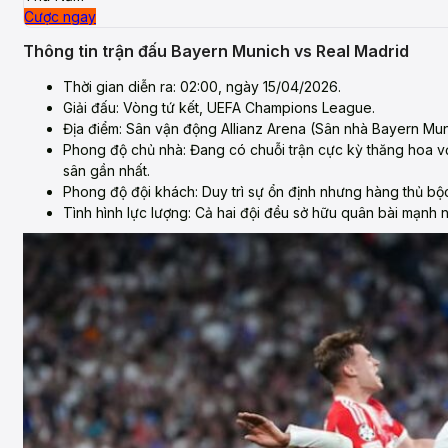
Cược ngay
Thông tin trận đấu Bayern Munich vs Real Madrid
Thời gian diễn ra: 02:00, ngày 15/04/2026.
Giải đấu: Vòng tứ kết, UEFA Champions League.
Địa điểm: Sân vận động Allianz Arena (Sân nhà Bayern Mun
Phong độ chủ nhà: Đang có chuỗi trận cực kỳ thăng hoa với h
sân gần nhất.
Phong độ đội khách: Duy trì sự ổn định nhưng hàng thủ bộc 
Tình hình lực lượng: Cả hai đội đều sở hữu quân bài mạnh n