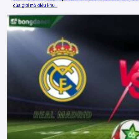
của giới mộ điệu khu...