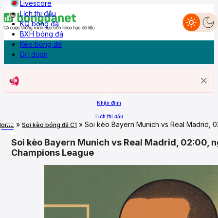
Livescore
Lịch thi đấu
KQ bóng đá
Dự đoán
BXH bóng đá
Nhận định
Livescore
Lịch thi đấu
KQ Bóng đá
BXH
Kèo bóng đá
Kèo bóng đá
Dự đoán
Trang chủ
ASEAN Cup 26
Nhận định
Lịch thi đấu
»
»
Soi kèo Bayern Munich vs Real Madrid, 
Home
Soi kèo bóng đá C1
More
Soi kèo Bayern Munich vs Real Madrid, 02:00, n
Champions League