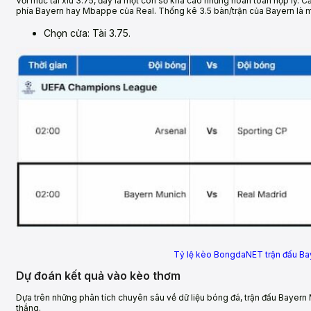
Với mức tài xỉu 3.75, đây là một con số khá cao nhưng hoàn toàn hợp lý. 
phía Bayern hay Mbappe của Real. Thống kê 3.5 bàn/trận của Bayern là mi
Chọn cửa: Tài 3.75.
Tỷ lệ kèo BongdaNET trận đấu Ba
Dự đoán kết quả vào kèo thơm
Dựa trên những phân tích chuyên sâu về dữ liệu bóng đá, trận đấu Bayern
thắng.