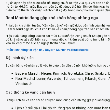
Sự ổn định này còn được kéo dài trong chuỗi 10 trận vừa qua với con số ấ
họ lên tới 66.3%, giúp Bayern luôn áp đặt được thế trận lên đối thủ ngay từ
biến họ trở thành nỗi khiếp sợ cho bất kỳ đội bóng nào phải hành quân đến
Real Madrid đang gặp khó khăn hàng phòng ngự
Phía bên kia chiến tuyến, “Kền kền trắng” vẫn giữ được bản lĩnh của nhà vu
Real Madrid gặp đôi chút khó khăn về khâu phòng ngự trên sân khách khi để
Hiệu suất hàng công của họ đạt mức 1.9 bàn/trận trong chuỗi 10 trận gần n
có khả năng gây đột biến cao, nhưng việc chỉ kiểm soát bóng trung bình 5
khai lối chơi trước sức ép nghẹt thở từ phía Bayern.
Phân tích thông tin trận đấu Bayern Munich vs Real Madrid
Đội hình dự kiến
Sự cân bằng về nhân sự là yếu tố giúp trận đấu trở nên khó lường hơn bao g
Bayern Munich: Neuer; Kimmich, Goretzka; Olise, Gnabry, D
Real Madrid: Lunin; Valverde, Tchouameni, Pitarch, Guler;
Vinicius Jr.
Các thống kê vàng cần lưu ý
Dữ liệu lịch sử và các chỉ số chuyên môn cung cấp những gợi ý quan trọng
Lịch sử đối đầu: Hai đội thường tạo ra những cơn mưa bàn t