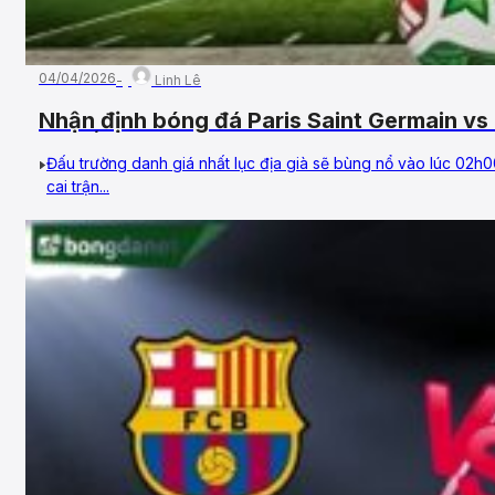
04/04/2026
Linh Lê
Nhận định bóng đá Paris Saint Germain v
Tứ kết, UEFA Champions League
Đấu trường danh giá nhất lục địa già sẽ bùng nổ vào lúc 02
cai trận...