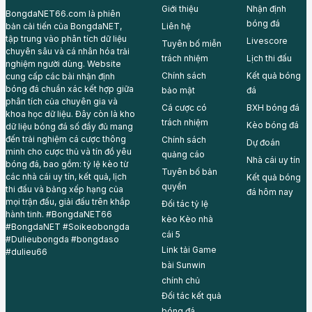
Giới thiệu
Nhận định
BongdaNET66.com là phiên
bóng đá
Liên hệ
bản cải tiến của BongdaNET,
tập trung vào phân tích dữ liệu
Livescore
Tuyên bố miễn
chuyên sâu và cá nhân hóa trải
trách nhiệm
Lịch thi đấu
nghiệm người dùng. Website
Chính sách
Kết quả bóng
cung cấp các bài nhận định
bóng đá chuẩn xác kết hợp giữa
bảo mật
đá
phân tích của chuyên gia và
Cá cược có
BXH bóng đá
khoa học dữ liệu. Đây còn là kho
trách nhiệm
Kèo bóng đá
dữ liệu bóng đá số đầy đủ mang
đến trải nghiệm cá cược thông
Chính sách
Dự đoán
minh cho cược thủ và tín đồ yêu
quảng cáo
Nhà cái uy tín
bóng đá, bao gồm: tỷ lệ kèo từ
Tuyên bố bản
các nhà cái uy tín, kết quả, lịch
Kết quả bóng
quyền
thi đấu và bảng xếp hạng của
đá hôm nay
mọi trận đấu, giải đấu trên khắp
Đối tác tỷ lệ
hành tinh. #BongdaNET66
kèo
Kèo nhà
#BongdaNET #Soikeobongda
cái 5
#Dulieubongda #bongdaso
Link tải Game
#dulieu66
bài
Sunwin
chính chủ
Đối tác
kết quả
bóng đá