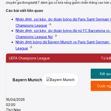
chuyên gia BongdaNET đánh giá có khả năng giành chiến thắng cao hơn để t
Các bài viết liên quan
Nhận định, soi kèo, dự đoán bóng đá Paris Saint Germain
Champions League
Nhận định, soi kèo, dự đoán bóng đá nữ FC Barcelona vs 
Champions League Nữ
Nhận định bóng đá Bayern Munich vs Paris Saint Germain
League
UEFA Champions League
Tứ kế
Kết qu
Bayern Munich
Cược ng
16/04/2026
02:00
Thứ Năm