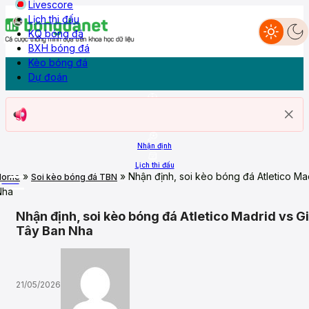
Livescore
Lịch thi đấu
KQ bóng đá
Dự đoán
BXH bóng đá
Nhận định
Livescore
Lịch thi đấu
KQ Bóng đá
BXH
Kèo bóng đá
Kèo bóng đá
Dự đoán
Trang chủ
ASEAN Cup 26
Nhận định
Lịch thi đấu
»
»
Nhận định, soi kèo bóng đá Atletico M
Home
Soi kèo bóng đá TBN
More
Nha
Nhận định, soi kèo bóng đá Atletico Madrid vs
Tây Ban Nha
21/05/2026