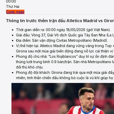
00:00
Thứ Hai
Cược ngay
Thông tin trước thềm trận đấu Atletico Madrid vs Giro
Thời gian diễn ra: 00:00 ngày 18/05/2026 (giờ Việt Nam).
Giải đấu: Vòng 37, Giải Vô địch Quốc gia Tây Ban Nha (La L
Địa điểm: Sân vận động Civitas Metropolitano (Madrid).
Vị thế hiện tại: Atletico Madrid đang vững vàng trong Top 
Girona sau một mùa giải biến động đang nỗ lực cải thiện vị
Phong độ chủ nhà: “Los Rojiblancos” duy trì sự ổn định đán
thủng lưới trung bình 0.9 bàn/trận. Sân nhà Metropolitano
đối thủ khó chịu.
Phong độ đội khách: Girona đang trải qua một mùa giải đầy 
nhiên, tinh thần chiến đấu không bỏ cuộc là vũ khí giúp h