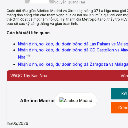
Nguyễn Quang Hải
Cuộc đối đầu giữa Atletico Madrid vs Girona tại vòng 37 La Liga mùa giải 
mang tính sống còn cho tham vọng của cả hai đội. Khi mùa giải chỉ còn mộ
thể định đoạt cả một năm nỗ lực. Tại thánh địa Metropolitano, thầy trò HL
báo sẽ cực kỳ căng thẳng và giàu toan tính.
Các bài viết liên quan
Nhận định, soi kèo, dự đoán bóng đá Las Palmas vs Mala
Nhận định, soi kèo, dự đoán bóng đá CD Castellon vs Al
Nha
Nhận định, soi kèo, dự đoán bóng đá Zaragoza vs Malaga
VĐQG Tây Ban Nha
Vòn
Kết
Atletico Madrid
Cược
18/05/2026