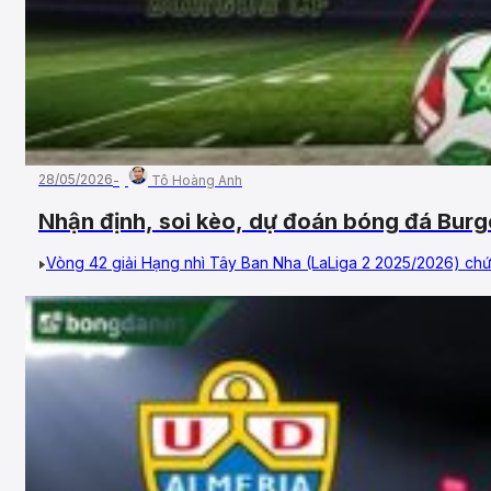
28/05/2026
Tô Hoàng Anh
Nhận định, soi kèo, dự đoán bóng đá Bur
31/05/2026 – Vòng 42, Hạng 2 Tây Ban Nh
Vòng 42 giải Hạng nhì Tây Ban Nha (LaLiga 2 2025/2026) chứng