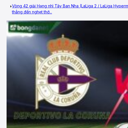
31/05/2026 – Vòng 42, Hạng 2 Tây Ban Nh
Vòng 42 giải Hạng nhì Tây Ban Nha (LaLiga 2 / LaLiga Hyper
thẳng đến nghẹt thở...