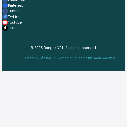
Pinterest
Tumblr
Twitter
Youtube
Tiktok
© 2026 BongdaNET. All rights reserved.
Giới thiệu
Liên hệ
Điều khoản sử dụng
Chính sách bảo mật