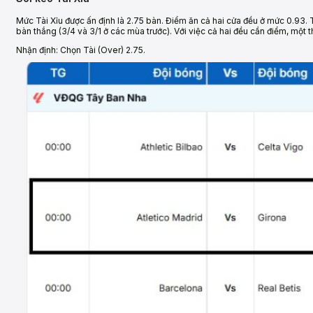
Mức Tài Xỉu được ấn định là 2.75 bàn. Điểm ăn cả hai cửa đều ở mức 0.93. 
bàn thắng (3/4 và 3/1 ở các mùa trước). Với việc cả hai đều cần điểm, một t
Nhận định: Chọn Tài (Over) 2.75.