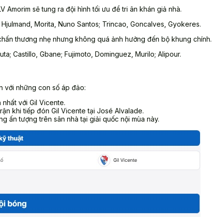
Amorim sẽ tung ra đội hình tối ưu để tri ân khán giả nhà.
o, Hjulmand, Morita, Nuno Santos; Trincao, Goncalves, Gyokeres.
do chấn thương nhẹ nhưng không quá ảnh hưởng đến bộ khung chính.
ta; Castillo, Gbane; Fujimoto, Dominguez, Murilo; Alipour.
n với những con số áp đảo:
 nhất với Gil Vicente.
rận khi tiếp đón Gil Vicente tại José Alvalade.
g ấn tượng trên sân nhà tại giải quốc nội mùa này.