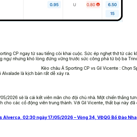
orting CP ngay từ sau tiếng còi khai cuộc. Sức ép nghẹt thở từ các 
hòng ngự nhưng khó lòng đứng vững trước sức công phá từ bộ ba Tri
Kèo châu Á Sporting CP vs Gil Vicente : Chọn S
 Alvalade là kịch bản rất dễ xảy ra.
/05/2026 sẽ là cái kết viên mãn cho đội chủ nhà. Một chiến thắng t
h cho các cổ động viên trung thành. Với Gil Vicente, thất bại này đ
vs Alverca, 02:30 ngày 17/05/2026 – Vòng 34, VĐQG Bồ Đào Nha