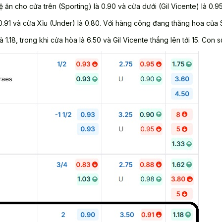
ệ ăn cho cửa trên (Sporting) là 0.90 và cửa dưới (Gil Vicente) là 0.
 0.91 và cửa Xỉu (Under) là 0.80. Với hàng công đang thăng hoa của S
 1.18, trong khi cửa hòa là 6.50 và Gil Vicente thắng lên tới 15. Con