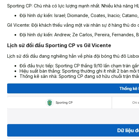
Sporting CP: Chủ nhà có lực lượng mạnh nhất. Nhiều khả năng HLV 
Đội hình dự kiến: Israel; Diomande, Coates, Inacio; Catam
Gil Vicente: Đội khách thiếu vắng một vài nhân sự ở hàng thủ 
Đội hình dự kiến: Andrew; Ze Carlos, Pereira, Fernandes, Bu
Lịch sử đối đầu Sporting CP vs Gil Vicente
Lịch sử đối đầu đang nghiêng hẳn về phía đội bóng thủ đô Lisbo
Đối đầu trực tiếp: Sporting CP thắng 9/10 lần chạm trán gần
Hiệu suất bàn thắng: Sporting thường ghi ít nhất 2 bàn mỗi t
Thống kê sân nhà: Sporting CP đang sở hữu chuỗi trận thắn