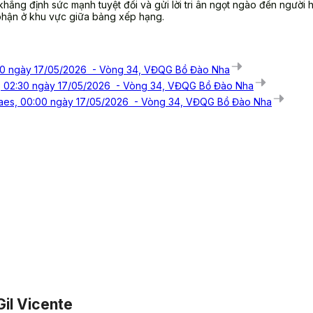
 khẳng định sức mạnh tuyệt đối và gửi lời tri ân ngọt ngào đến người 
 phận ở khu vực giữa bảng xếp hạng.
2:30 ngày 17/05/2026 - Vòng 34, VĐQG Bồ Đào Nha
ca, 02:30 ngày 17/05/2026 - Vòng 34, VĐQG Bồ Đào Nha
araes, 00:00 ngày 17/05/2026 - Vòng 34, VĐQG Bồ Đào Nha
Gil Vicente