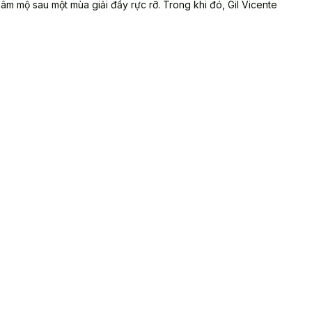
hâm mộ sau một mùa giải đầy rực rỡ. Trong khi đó, Gil Vicente