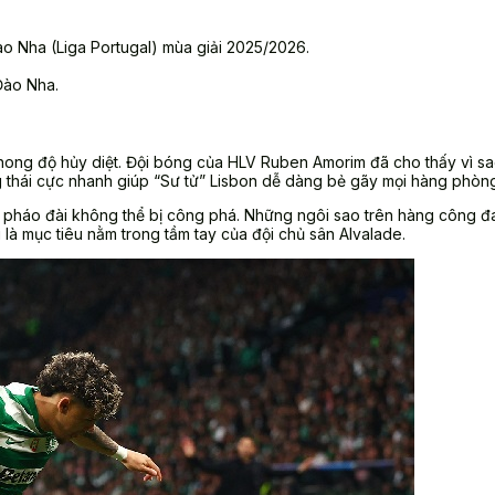
ào Nha (Liga Portugal) mùa giải 2025/2026.
Đào Nha.
hong độ hủy diệt. Đội bóng của HLV Ruben Amorim đã cho thấy vì sa
ng thái cực nhanh giúp “Sư tử” Lisbon dễ dàng bẻ gãy mọi hàng phòn
t pháo đài không thể bị công phá. Những ngôi sao trên hàng công đa
 là mục tiêu nằm trong tầm tay của đội chủ sân Alvalade.