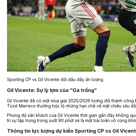
Sporting CP vs Gil Vicente đối đầu đầy ấn tượng
Gil Vicente: Sự lỳ lợm của “Gà trống”
Gil Vicente đã có một mùa giải 2025/2026 tương đối thành công k
Tozé Marreco thường bộc lộ những hạn chế về mặt chiều sâu đội
Phong độ sân khách của Gil Vicente thời gian gần đây không quá 
trì sự tập trung trong suốt 90 phút sẽ là một bài toán vô cùng kh
Thông tin lực lượng dự kiến Sporting CP vs Gil Vicen