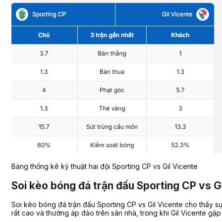
Bảng thống kê kỹ thuật hai đội Sporting CP vs Gil Vicente
Soi kèo bóng đá trận đấu Sporting CP vs G
Soi kèo bóng đá trận đấu Sporting CP vs Gil Vicente cho thấy sự
rất cao và thường áp đảo trên sân nhà, trong khi Gil Vicente gặp