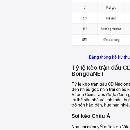
Bảng thống kê kỹ thu
Tỷ lệ kèo trận đấu C
BongdaNET
Tỷ lệ kèo trận đấu CD Nacion
đến nhiều góc nhìn trái chiều 
Vitoria Guimaraes được đánh gi
lợi thế sân nhà và tinh thần t
trở nên hấp dẫn, hứa hẹn nhiều
Soi kèo Châu Á
Nhà cái niêm yết mức kèo Vitor