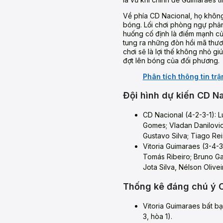
Về phía CD Nacional, họ không 
bóng. Lối chơi phòng ngự phản
huống cố định là điểm mạnh củ
tung ra những đòn hồi mã thươn
chơi sẽ là lợi thế không nhỏ gi
đợt lên bóng của đối phương.
Phân tích thông tin tr
Đội hình dự kiến CD Na
CD Nacional (4-2-3-1)
: 
Gomes; Vladan Danilovi
Gustavo Silva; Tiago Rei
Vitoria Guimaraes (3-4-
Tomás Ribeiro; Bruno Ga
Jota Silva, Nélson Olive
Thống kê đáng chú ý C
Vitoria Guimaraes bất bạ
3, hòa 1).