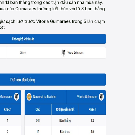
nh 1.1 bàn thắng trong các trận đấu sân nhà mùa này.
ùa của Guimaraes thường kết thúc với từ 3 bàn thắng
ữ sạch lưới trước Vitoria Guimaraes trong 5 lần chạm
QG.