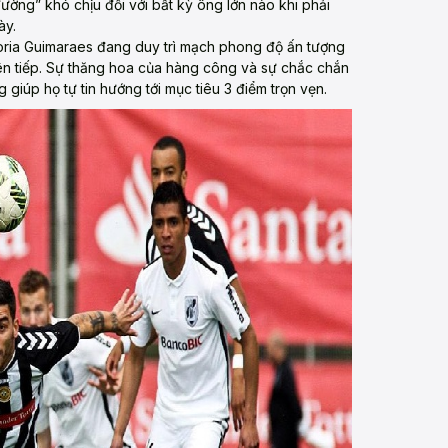
ường” khó chịu đối với bất kỳ ông lớn nào khi phải
ày.
oria Guimaraes đang duy trì mạch phong độ ấn tượng
iên tiếp. Sự thăng hoa của hàng công và sự chắc chắn
 giúp họ tự tin hướng tới mục tiêu 3 điểm trọn vẹn.