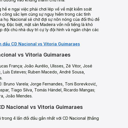
hề e ngại việc phải chơi lép vế về mặt kiểm soát
 công sắc lẹm cùng sự nguy hiểm trong các tình
a họ. Nacional sẽ chờ đợi sự nôn nóng của đối thủ để
g. Đặc biệt, mặt sân Madeira vốn nổi tiếng là khó
úp đội chủ nhà duy trì cự ly đội hình và ngăn chặn các
ận đấu CD Nacional vs Vitoria Guimaraes
cional vs Vitoria Guimaraes
Lucas França; João Aurélio, Ulisses, Zé Vitor, José
c, Luís Esteves; Ruben Macedo, André Sousa,
s.
3): Bruno Varela; Jorge Fernandes, Toni Borevković,
spar, Tiago Silva, Tomás Händel, Ricardo Mangas;
ira, João Mendes.
D Nacional vs Vitoria Guimaraes
i trong 4 lần đối đầu gần nhất với CD Nacional (thắng