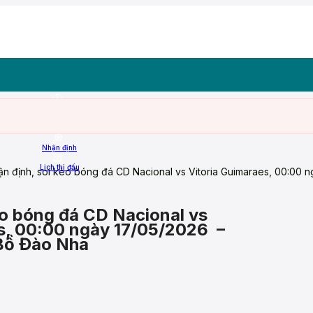
Trang chủ
ASEAN Cup 26
Nhận định
Lịch thi đấu
n định, soi kèo bóng đá CD Nacional vs Vitoria Guimaraes, 00:00
èo bóng đá CD Nacional vs
s, 00:00 ngày 17/05/2026 –
Bồ Đào Nha