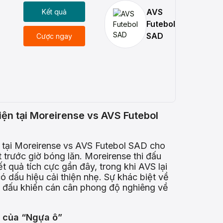
AVS
Kết quả
Futebol
SAD
Cược ngay
iện tại Moreirense vs AVS Futebol
 tại Moreirense vs AVS Futebol SAD cho
t trước giờ bóng lăn. Moreirense thi đấu
t quả tích cực gần đây, trong khi AVS lại
ó dấu hiệu cải thiện nhẹ. Sự khác biệt về
hi đấu khiến cán cân phong độ nghiêng về
h của “Ngựa ô”