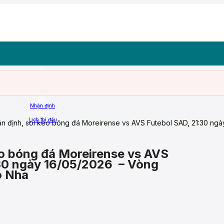
Trang chủ
ASEAN Cup 26
Nhận định
Lịch thi đấu
n định, soi kèo bóng đá Moreirense vs AVS Futebol SAD, 21:30 n
èo bóng đá Moreirense vs AVS
30 ngày 16/05/2026 – Vòng
o Nha