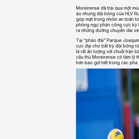
Moreirense đã trải qua một mù
ào nhưng đội bóng của HLV Rui 
góp mặt trong nhóm an toàn từ 
phòng ngự phản công cực kỳ kh
ra những đường chuyền dài xé
Tại “pháo đài” Parque Joaquim
cực đại cho bất kỳ đội bóng n
là rất ấn tượng với chuỗi trận 
cầu thủ Moreirense có tâm lý t
hơn bao giờ hết trong các pha 