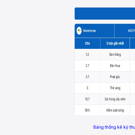
Bảng thống kê kỹ th