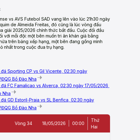
ê
rense vs AVS Futebol SAD vang lên vào lúc 21h30 ngày
quim de Almeida Freitas, đó cũng là lúc vòng đấu
ùa giải 2025/2026 chính thức bắt đầu. Cuộc đối đầu
 với mỗi đội: một bên muốn tri ân khán giả bằng
 ở nửa trên bảng xếp hạng, một bên đang gồng mình
ỏ nhất trong cuộc đua trụ hạng.
 đá Sporting CP vs Gil Vicente, 02:30 ngày
 VĐQG Bồ Đào Nha
 đá FC Famalicao vs Alverca, 02:30 ngày 17/05/2026
o Nha
đá GD Estoril-Praia vs SL Benfica, 02:30 ngày
 VĐQG Bồ Đào Nha
Thứ
Vòng 34
18/05/2026
00:00
Hai