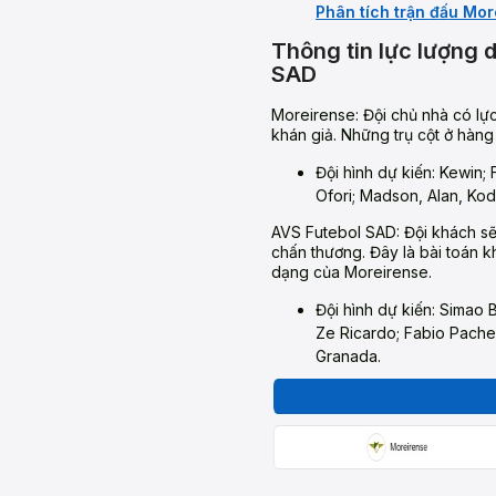
Phân tích trận đấu Mo
Thông tin lực lượng 
SAD
Moreirense: Đội chủ nhà có lực
khán giả. Những trụ cột ở hàn
Đội hình dự kiến: Kewin;
Ofori; Madson, Alan, Kod
AVS Futebol SAD: Đội khách sẽ 
chấn thương. Đây là bài toán 
dạng của Moreirense.
Đội hình dự kiến: Simao B
Ze Ricardo; Fabio Pach
Granada.