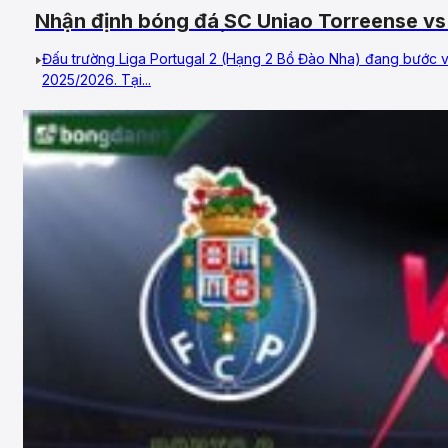
Nhận định bóng đá SC Uniao Torreense vs
Vòng 32, Hạng 2 Bồ Đào Nha
Đấu trường Liga Portugal 2 (Hạng 2 Bồ Đào Nha) đang bước v
2025/2026. Tại...