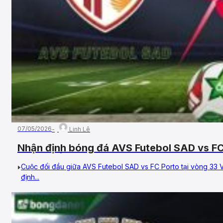
07/05/2026
Linh Lê
Nhận định bóng đá AVS Futebol SAD vs FC Porto
VĐQG Bồ Đào Nha
Cuộc đối đầu giữa AVS Futebol SAD vs FC Porto tại vòng 33
định...