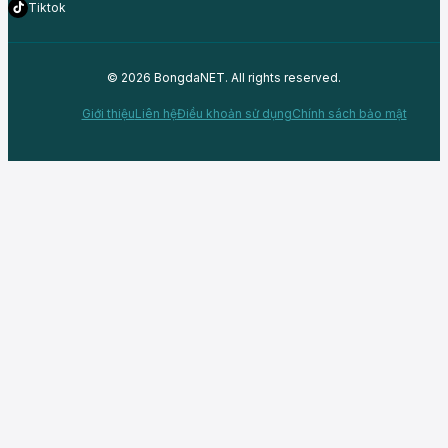
Tiktok
© 2026 BongdaNET. All rights reserved.
Giới thiệu
Liên hệ
Điều khoản sử dụng
Chính sách bảo mật