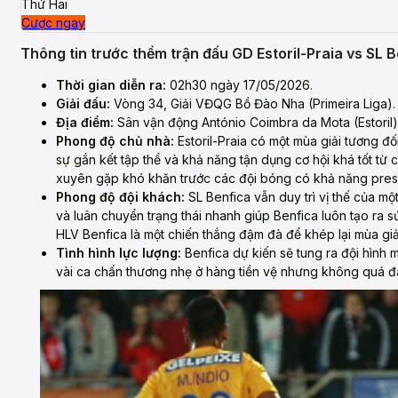
Thứ Hai
Cược ngay
Thông tin trước thềm trận đấu GD Estoril-Praia vs SL 
Thời gian diễn ra:
02h30 ngày 17/05/2026.
Giải đấu:
Vòng 34, Giải VĐQG Bồ Đào Nha (Primeira Liga).
Địa điểm:
Sân vận động António Coimbra da Mota (Estoril)
Phong độ chủ nhà:
Estoril-Praia có một mùa giải tương đố
sự gắn kết tập thể và khả năng tận dụng cơ hội khá tốt t
xuyên gặp khó khăn trước các đội bóng có khả năng pres
Phong độ đội khách:
SL Benfica vẫn duy trì vị thế của mộ
và luân chuyển trạng thái nhanh giúp Benfica luôn tạo ra s
HLV Benfica là một chiến thắng đậm đà để khép lại mùa giả
Tình hình lực lượng:
Benfica dự kiến sẽ tung ra đội hình 
vài ca chấn thương nhẹ ở hàng tiền vệ nhưng không quá đ