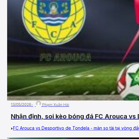
13/05/2026
Phạm Xuân Hải
Nhận định, soi kèo bóng đá FC Arouca vs
17/05/2026 – Vòng 34, VĐQG Bồ Đào Nha
FC Arouca vs Desportivo de Tondela - màn so tài tại vòng đấu