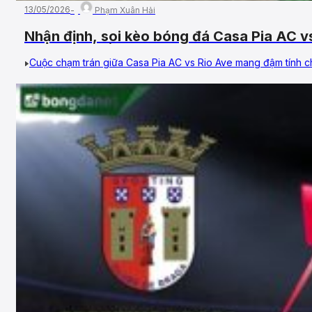
13/05/2026
Phạm Xuân Hải
Nhận định, soi kèo bóng đá Casa Pia AC 
34, VĐQG Bồ Đào Nha
Cuộc chạm trán giữa Casa Pia AC vs Rio Ave mang đậm tính chất