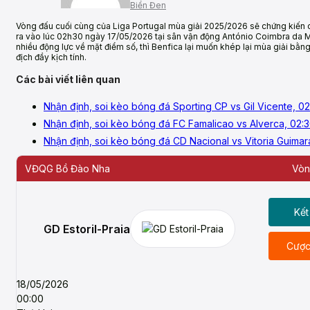
Biển Đen
Vòng đấu cuối cùng của Liga Portugal mùa giải 2025/2026 sẽ chứng kiến cu
ra vào lúc 02h30 ngày 17/05/2026 tại sân vận động António Coimbra da Mo
nhiều động lực về mặt điểm số, thì Benfica lại muốn khép lại mùa giải bằ
địch đầy kịch tính.
Các bài viết liên quan
Nhận định, soi kèo bóng đá Sporting CP vs Gil Vicente,
Nhận định, soi kèo bóng đá FC Famalicao vs Alverca, 0
Nhận định, soi kèo bóng đá CD Nacional vs Vitoria Guim
VĐQG Bồ Đào Nha
Vòn
Kết
GD Estoril-Praia
Cược
18/05/2026
00:00