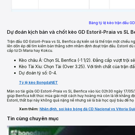
Bảng tỷ lệ kèo trận đấu GD
Dự đoán kịch bản và chốt kèo GD Estoril-Praia vs SL B
Trận đấu GD Estoril-Praia vs SL Benfica dự kiến sẽ là thế trận một chiều n
lên dồn ép để tìm kiếm bàn thắng sớm nhằm định đoạt trận đấu. Estoril d
cấp từ Di Maria hay Kokcu.
Kèo châu Á: Chọn SL Benfica (-1 1/2). Đẳng cấp vượt trội s
Kèo Tài Xỉu: Chọn Tài (Over 3.25). Với tính chất của trận đ
Dự đoán tỷ số: 0-4.
Tỷ lệ kèo BongdaNET
Màn so tài giữa GD Estoril-Praia vs SL Benfica vào lúc 02h30 ngày 17/05/
giúp Benfica kết thúc mùa giải một cách huy hoàng mà còn là lời khẳng đị
Estoril, thất bại này không quá nặng nề nhưng sẽ là bài học quý báu để họ 
Xem thêm:
Nhận định, soi kèo bóng đá CD Nacional vs Vitoria 
Tin cùng chuyên mục