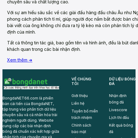
chuyên sâu và chất lượng cao.
Với sự am hiểu sâu sắc về các giải đấu hàng đầu châu Âu như Ngo
phong cách phân tích tỉ mỉ, giúp người đọc nắm bắt được bản ch
bài viết của ông không chỉ đưa ra tỷ lệ kèo mà còn phân tích lý
định của mình.
Tất cả thông tin tác giả, bao gồm tên và hình ảnh, đều là bút da
khách quan trong các bài nhận định.
Xem thêm ➔
VỀ CHÚNG
DỮ LIỆU BÓNG
TÔI
ĐÁ
Giới thiệu
Nhận định
BongdaNET66.com là phiên
bóng đá
Liên hệ
bản cải tiến của BongdaNET,
tập trung vào phân tích dữ liệu
Livescore
Tuyên bố miễn
chuyên sâu và cá nhân hóa trải
trách nhiệm
Lịch thi đấu
nghiệm người dùng. Website
Chính sách
Kết quả bóng
cung cấp các bài nhận định
bóng đá chuẩn xác kết hợp giữa
bảo mật
đá
phân tích của chuyên gia và