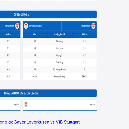
phong độ Bayer Leverkusen vs VfB Stuttgart