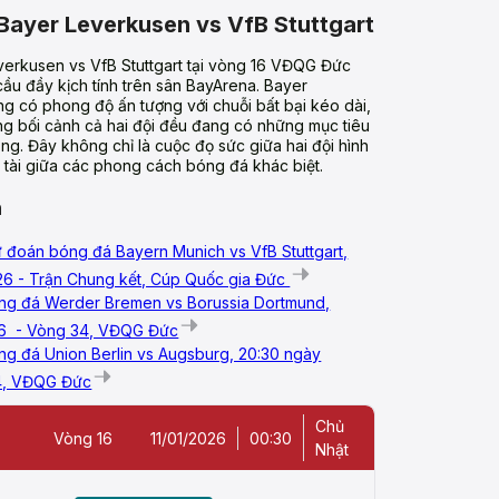
u Bayer Leverkusen vs VfB Stuttgart
verkusen vs VfB Stuttgart tại vòng 16 VĐQG Đức
ầu đầy kịch tính trên sân BayArena. Bayer
g có phong độ ấn tượng với chuỗi bất bại kéo dài,
ong bối cảnh cả hai đội đều đang có những mục tiêu
ng. Đây không chỉ là cuộc đọ sức giữa hai đội hình
 tài giữa các phong cách bóng đá khác biệt.
n
ự đoán bóng đá Bayern Munich vs VfB Stuttgart,
6 - Trận Chung kết, Cúp Quốc gia Đức
óng đá Werder Bremen vs Borussia Dortmund,
26 - Vòng 34, VĐQG Đức
ng đá Union Berlin vs Augsburg, 20:30 ngày
4, VĐQG Đức
Chủ
Vòng 16
11/01/2026
00:30
Nhật