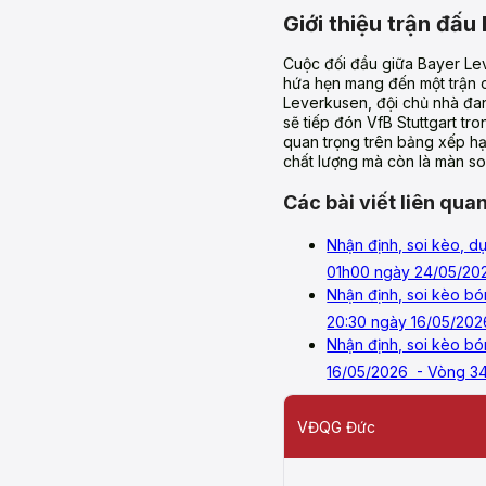
Giới thiệu trận đấ
Cuộc đối đầu giữa Bayer Le
hứa hẹn mang đến một trận c
Leverkusen, đội chủ nhà đan
sẽ tiếp đón VfB Stuttgart tr
quan trọng trên bảng xếp hạ
chất lượng mà còn là màn so
Các bài viết liên qua
Nhận định, soi kèo, d
01h00 ngày 24/05/202
Nhận định, soi kèo b
20:30 ngày 16/05/20
Nhận định, soi kèo bó
16/05/2026 - Vòng 3
VĐQG Đức