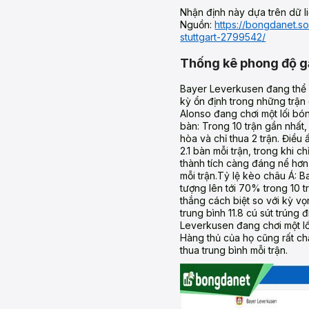
Nhận định này dựa trên dữ l
Nguồn:
https://bongdanet.s
stuttgart-2799542/
Thống kê phong độ g
Bayer Leverkusen đang thể 
kỳ ổn định trong những trận
Alonso đang chơi một lối bó
bàn: Trong 10 trận gần nhất
hòa và chỉ thua 2 trận. Điều 
2.1 bàn mỗi trận, trong khi c
thành tích càng đáng nể hơn 
mỗi trận.Tỷ lệ kèo châu Á: 
tượng lên tới 70% trong 10 
thắng cách biệt so với kỳ v
trung bình 11.8 cú sút trúng
Leverkusen đang chơi một l
Hàng thủ của họ cũng rất chắ
thua trung bình mỗi trận.