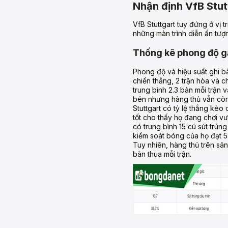
Nhận định VfB Stut
VfB Stuttgart tuy đứng ở vị t
những màn trình diễn ấn tượn
Thống kê phong độ g
Phong độ và hiệu suất ghi bà
chiến thắng, 2 trận hòa và c
trung bình 2.3 bàn mỗi trận 
bén nhưng hàng thủ vẫn còn
Stuttgart có tỷ lệ thắng kèo
tốt cho thấy họ đang chơi v
có trung bình 15 cú sút trún
kiểm soát bóng của họ đạt 58
Tuy nhiên, hàng thủ trên sân
bàn thua mỗi trận.