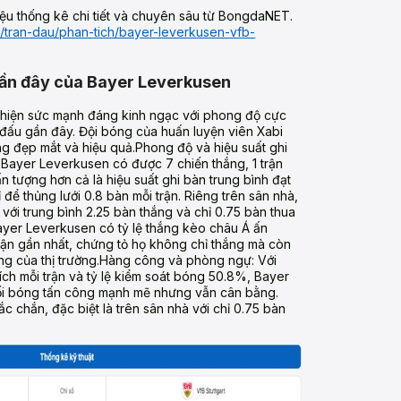
iệu thống kê chi tiết và chuyên sâu từ BongdaNET.
o/tran-dau/phan-tich/bayer-leverkusen-vfb-
ần đây của Bayer Leverkusen
hiện sức mạnh đáng kinh ngạc với phong độ cực
 đấu gần đây. Đội bóng của huấn luyện viên Xabi
ng đẹp mắt và hiệu quả.Phong độ và hiệu suất ghi
, Bayer Leverkusen có được 7 chiến thắng, 1 trận
ấn tượng hơn cả là hiệu suất ghi bàn trung bình đạt
hỉ để thủng lưới 0.8 bàn mỗi trận. Riêng trên sân nhà,
với trung bình 2.25 bàn thắng và chỉ 0.75 bàn thua
Bayer Leverkusen có tỷ lệ thắng kèo châu Á ấn
trận gần nhất, chứng tỏ họ không chỉ thắng mà còn
ọng của thị trường.Hàng công và phòng ngự: Với
 đích mỗi trận và tỷ lệ kiểm soát bóng 50.8%, Bayer
ối bóng tấn công mạnh mẽ nhưng vẫn cân bằng.
c chắn, đặc biệt là trên sân nhà với chỉ 0.75 bàn